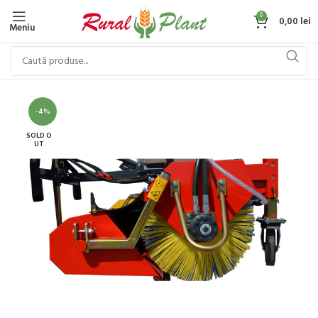
0
0,00
lei
Meniu
-4%
SOLD O
UT