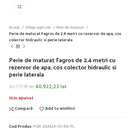
Click to enlarge
Acasă
Utilaje agricole
Perii de maturat
Perie de maturat Fagros de 2.4 metri cu rezervor de apa, cos
colector hidraulic si perie laterala
Perie de maturat Fagros de 2.4 metri cu
rezervor de apa, cos colector hidraulic si
perie laterala
40.922,23
lei
42.771,16
lei
Stoc epuizat
Compară
Add to wishlist
Cod Produs:
FGR-ZAM24-CH-RA-PL