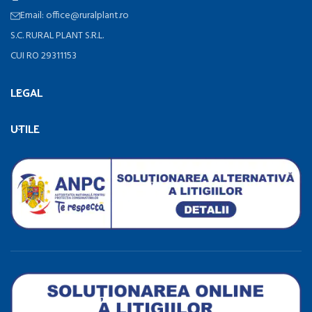
Email: office@ruralplant.ro
S.C. RURAL PLANT S.R.L.
CUI RO 29311153
LEGAL
UTILE