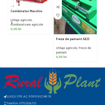
Combinator Maschio
Gaspardo model
Sandokan, 120-190 CP
Utilaje agricole
,
Gr
Combinatoare agricole
G
0,00
lei
Ut
ag
Freza de pamant GEO
0
model IGNH, 30-60 CP
Utilaje agricole
,
Freze de
pamant
0,00
lei
LUGOJ STR. A.C. POPOVICI NR 19
Telefon: 0773.926.733