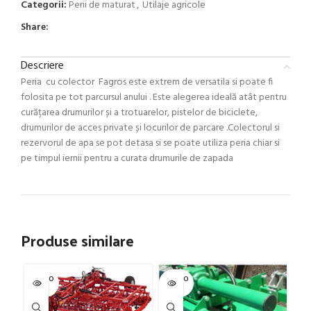
Categorii:
Perii de maturat
,
Utilaje agricole
Share:
Descriere
Peria cu colector Fagros este extrem de versatila si poate fi
folosita pe tot parcursul anului . Este alegerea ideală atât pentru
curățarea drumurilor și a trotuarelor, pistelor de biciclete,
drumurilor de acces private și locurilor de parcare .Colectorul si
rezervorul de apa se pot detasa si se poate utiliza peria chiar si
pe timpul iernii pentru a curata drumurile de zapada
Produse similare
SOLD O
SOLD O
SOL
UT
UT
U