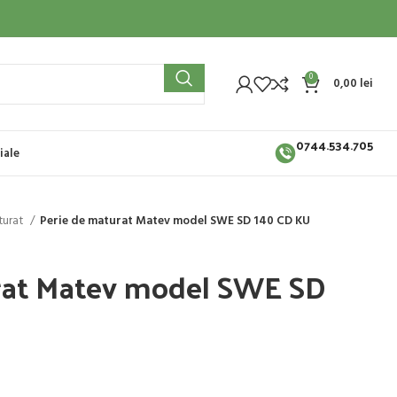
0
0,00
lei
0744.534.705
iale
turat
Perie de maturat Matev model SWE SD 140 CD KU
rat Matev model SWE SD