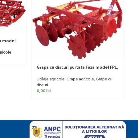
o model
ricole
P
Grapa cu discuri purtata Faza model FPL,
6
20-50 CP
Ut
Utilaje agricole
,
Grape agricole
,
Grape cu
0
discuri
0,00
lei