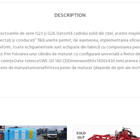
DESCRIPTION
oarele de serie G23 și G26. Datorită cadrului solid din oțel, aceste mașini 
conectați și conduceți” fără unelte permit, de asemenea, implementarea efic
iform, toate echipamentele sunt echipate din fabrică cu compensarea pendulu
i. Prin folosirea unui cilindru de maturat cu configurare universală a firelor
 la cerințe.Date tehniceSWE-SD 140 CDDimensiuni650x1400x430 mmLatimea d
ie de maturatuniversellViteza periei de maturat (depinde de rpm ale moto
SOLD
OUT