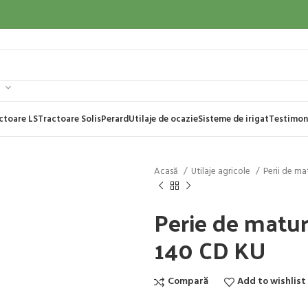
ctoare LS
Tractoare Solis
Perard
Utilaje de ocazie
Sisteme de irigat
Testimon
Acasă
Utilaje agricole
Perii de ma
Perie de matu
140 CD KU
Compară
Add to wishlist