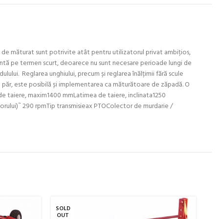
de măturat sunt potrivite atât pentru utilizatorul privat ambițios,
ientă pe termen scurt, deoarece nu sunt necesare perioade lungi de
lui. Reglarea unghiului, precum și reglarea înălțimii fără scule
 de păr, este posibilă și implementarea ca măturătoare de zăpadă. O
e taiere, maxim1400 mmLatimea de taiere, inclinata1250
rului)˜ 290 rpmTip transmisieax PTOColector de murdarie /
SOLD
SO
OUT
O