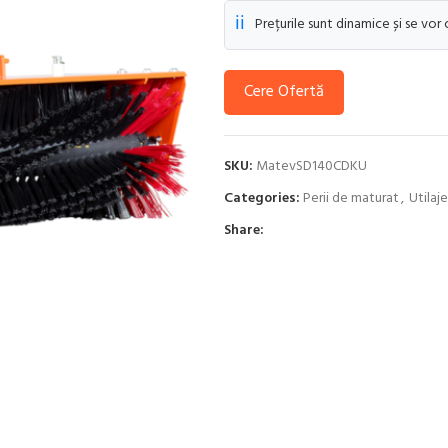
ℹ️
Prețurile sunt dinamice și se vor
Cere Ofertă
SKU:
MatevSD140CDKU
Categories:
Perii de maturat
,
Utilaj
Share: