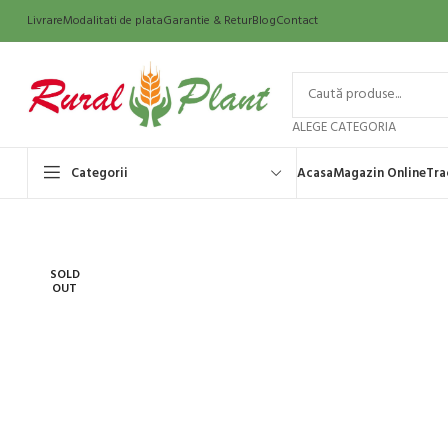
Livrare
Modalitati de plata
Garantie & Retur
Blog
Contact
ALEGE CATEGORIA
Categorii
Acasa
Magazin Online
Tra
SOLD
OUT