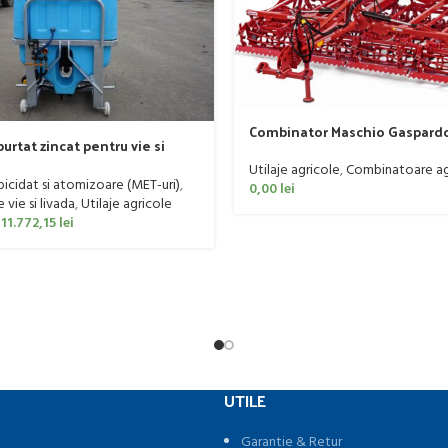
Combinator Maschio Gaspard
urtat zincat pentru vie si
Sandokan, 120-190 CP
er, model Ronda, 300 litri
Utilaje agricole
,
Combinatoare ag
rbicidat si atomizoare (MET-uri)
,
0,00
lei
vie si livada
,
Utilaje agricole
11.772,15
lei
UTILE
Garantie & Retur