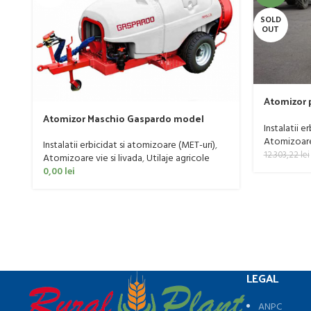
SOLD
OUT
Atomizor p
livada Buf
Atomizor Maschio Gaspardo model
Instalatii e
Futura Avant 1000/800/121 E
Atomizoare 
Instalatii erbicidat si atomizoare (MET-uri)
,
12.303,22
lei
Atomizoare vie si livada
,
Utilaje agricole
0,00
lei
LEGAL
ANPC