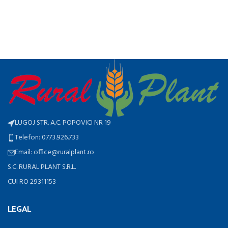
LUGOJ STR. A.C. POPOVICI NR 19
Telefon: 0773.926.733
Email: office@ruralplant.ro
S.C. RURAL PLANT S.R.L.
CUI RO 29311153
LEGAL