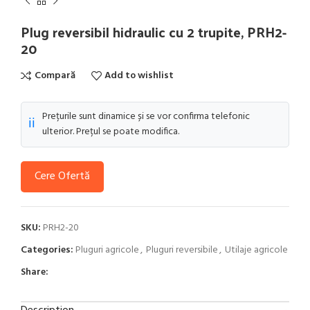
Plug reversibil hidraulic cu 2 trupite, PRH2-
20
Compară
Add to wishlist
Prețurile sunt dinamice și se vor confirma telefonic
ℹ️
ulterior. Prețul se poate modifica.
Cere Ofertă
SKU:
PRH2-20
Categories:
Pluguri agricole
,
Pluguri reversibile
,
Utilaje agricole
Share: