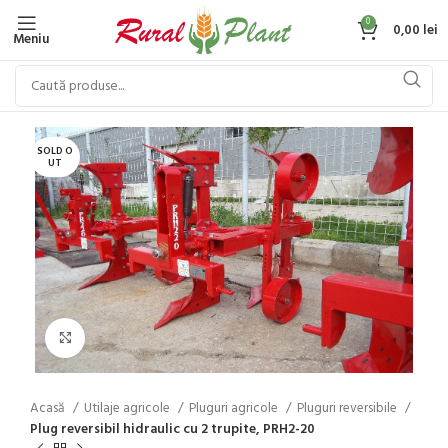
0
0,00
lei
Meniu
SOLD O
UT
Click to enlarge
Acasă
Utilaje agricole
Pluguri agricole
Pluguri reversibile
Plug reversibil hidraulic cu 2 trupite, PRH2-20