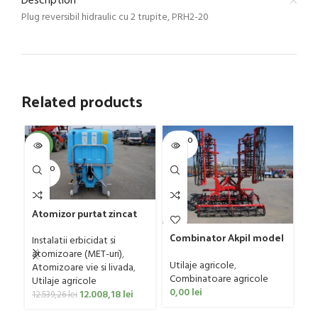
Description
Plug reversibil hidraulic cu 2 trupite, PRH2-20
Related products
SOLD O
SOL
-4%
UT
U
SOLD O
UT
C
Atomizor purtat zincat
G
pentru vie si livada
Sa
Ut
Combinator Akpil model
Bufer, model Ronda,
Instalatii erbicidat si
Co
Rylec XL, 80-160 CP
400 litri
atomizoare (MET-uri)
,
0
Utilaje agricole
,
Atomizoare vie si livada
,
Combinatoare agricole
Utilaje agricole
0,00
lei
12.008,18
lei
12.539,26
lei