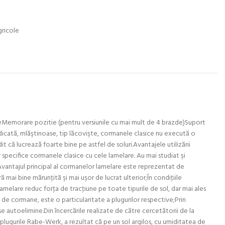
gricole
pteMemorare pozitie (pentru versiunile cu mai mult de 4 brazde)Suport
idicată, mlăştinoase, tip lăcovişte, cormanele clasice nu execută o
it că lucrează foarte bine pe astfel de soluri.Avantajele utilizării
specifice cormanele clasice cu cele lamelare. Au mai studiat şi
;Avantajul principal al cormanelor lamelare este reprezentat de
ă mai bine mărunţită şi mai uşor de lucrat ulterior;În condiţiile
 lamelare reduc forţa de tracţiune pe toate tipurile de sol, dar mai ales
 de cormane, este o particularitate a plugurilor respective;Prin
se autoelimine.Din încercările realizate de către cercetătorii de la
lugurile Rabe-Werk, a rezultat că pe un sol argilos, cu umiditatea de