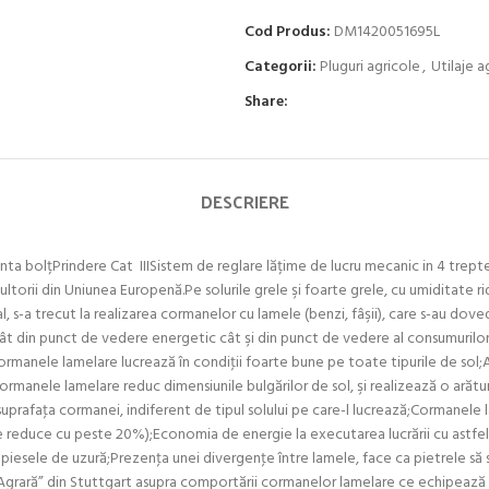
Cod Produs:
DM1420051695L
Categorii:
Pluguri agricole
,
Utilaje a
Share:
DESCRIERE
anta bolțPrindere Cat IIISistem de reglare lățime de lucru mecanic in 4 tre
torii din Uniunea Europenă.Pe solurile grele şi foarte grele, cu umiditate r
l, s-a trecut la realizarea cormanelor cu lamele (benzi, fâşii), care s-au doved
ât din punct de vedere energetic cât şi din punct de vedere al consumurilor 
Cormanele lamelare lucrează în condiţii foarte bune pe toate tipurile de sol
Cormanele lamelare reduc dimensiunile bulgărilor de sol, şi realizează o arătur
e suprafaţa cormanei, indiferent de tipul solului pe care-l lucrează;Cormanele
 se reduce cu peste 20%);Economia de energie la executarea lucrării cu astfel
la piesele de uzură;Prezenţa unei divergenţe între lamele, face ca pietrele să 
Agrară” din Stuttgart asupra comportării cormanelor lamelare ce echipează p