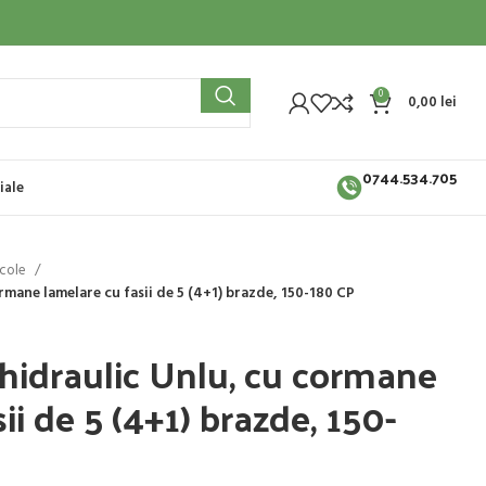
0
0,00
lei
0744.534.705
iale
icole
ormane lamelare cu fasii de 5 (4+1) brazde, 150-180 CP
 hidraulic Unlu, cu cormane
ii de 5 (4+1) brazde, 150-