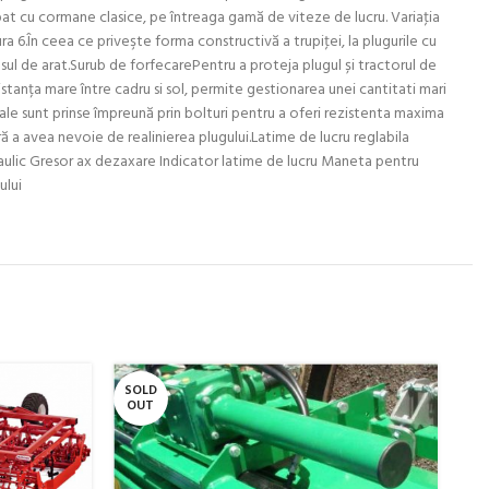
pat cu cormane clasice, pe întreaga gamă de viteze de lucru. Variaţia
ra 6.În ceea ce priveşte forma constructivă a trupiţei, la plugurile cu
ul de arat.Surub de forfecarePentru a proteja plugul și tractorul de
anța mare între cadru si sol, permite gestionarea unei cantitati mari
sale sunt prinse împreună prin bolturi pentru a oferi rezistenta maxima
ră a avea nevoie de realinierea plugului.Latime de lucru reglabila
idraulic Gresor ax dezaxare Indicator latime de lucru Maneta pentru
ului
SOLD
SO
OUT
O