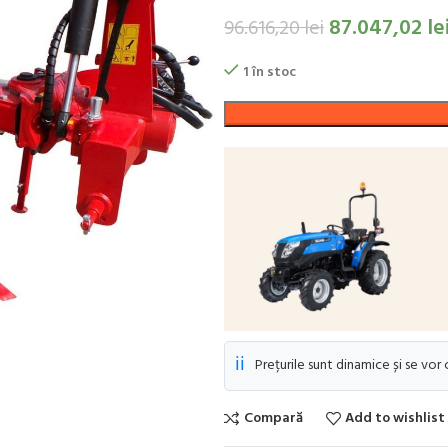
87.047,02
le
96.616,20
lei
1 în stoc
ℹ️
Prețurile sunt dinamice și se vor
Compară
Add to wishlist