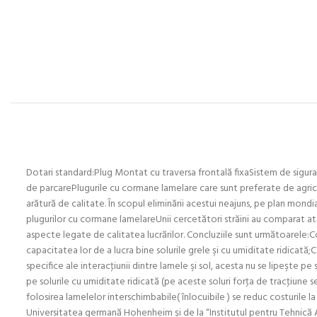
Dotari standard:Plug Montat cu traversa frontală fixaSistem de sigur
de parcarePlugurile cu cormane lamelare care sunt preferate de agricul
arătură de calitate. În scopul eliminării acestui neajuns, pe plan mondia
plugurilor cu cormane lamelareUnii cercetători străini au comparat at
aspecte legate de calitatea lucrărilor. Concluziile sunt următoarele:
capacitatea lor de a lucra bine solurile grele şi cu umiditate ridicată;
specifice ale interacţiunii dintre lamele şi sol, acesta nu se lipeşte p
pe solurile cu umiditate ridicată (pe aceste soluri forţa de tracţiune
folosirea lamelelor interschimbabile( înlocuibile ) se reduc costurile 
Universitatea germană Hohenheim şi de la “Institutul pentru Tehnică 