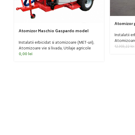
Atomizor p
livada Buf
Atomizor Maschio Gaspardo model
Instalatii e
Futura Avant 1000/800/121 E
Atomizoare 
Instalatii erbicidat si atomizoare (MET-uri)
,
12.303,22
lei
Atomizoare vie si livada
,
Utilaje agricole
0,00
lei