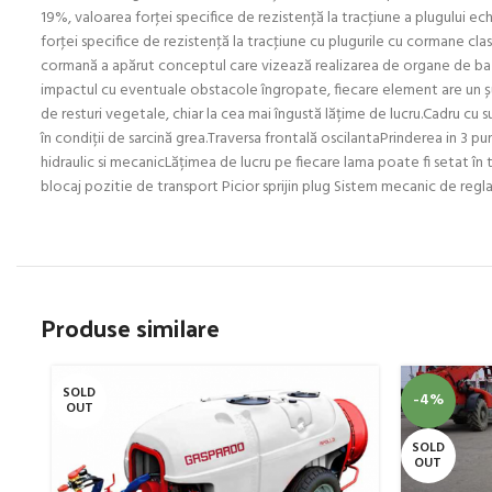
19%, valoarea forţei specifice de rezistenţă la tracţiune a plugului 
forţei specifice de rezistenţă la tracţiune cu plugurile cu cormane clas
cormană a apărut conceptul care vizează realizarea de organe de bază 
impactul cu eventuale obstacole îngropate, fiecare element are un șur
de resturi vegetale, chiar la cea mai îngustă lățime de lucru.Cadru cu
în condiții de sarcină grea.Traversa frontală oscilantaPrinderea in 3 p
hidraulic si mecanicLățimea de lucru pe fiecare lama poate fi setat în 
blocaj pozitie de transport Picior sprijin plug Sistem mecanic de regl
Produse similare
SOLD
-4%
OUT
SOLD
OUT