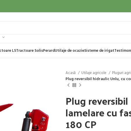
ctoare LS
Tractoare Solis
Perard
Utilaje de ocazie
Sisteme de irigat
Testimon
Acasă
Utilaje agricole
Pluguri agr
Plug reversibil hidraulic Unlu, cu c
Plug reversibil
lamelare cu fas
180 CP