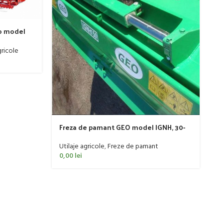
o model
ricole
P
P
Ut
0
Freza de pamant GEO model IGNH, 30-
60 CP
Utilaje agricole
,
Freze de pamant
0,00
lei