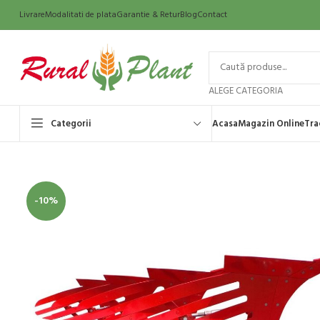
Livrare
Modalitati de plata
Garantie & Retur
Blog
Contact
ALEGE CATEGORIA
Categorii
Acasa
Magazin Online
Tra
-10%