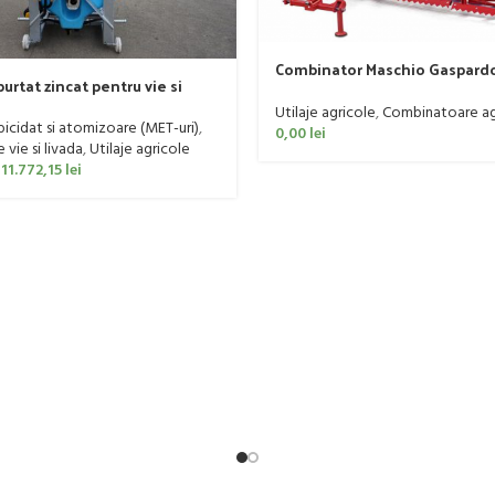
Combinator Maschio Gaspard
urtat zincat pentru vie si
Sandokan, 120-190 CP
er, model Ronda, 300 litri
Utilaje agricole
,
Combinatoare ag
rbicidat si atomizoare (MET-uri)
,
0,00
lei
vie si livada
,
Utilaje agricole
11.772,15
lei