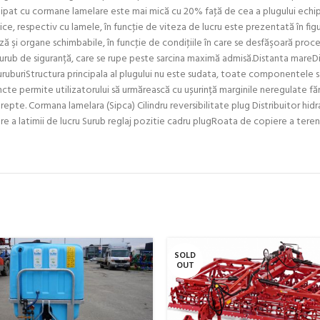
echipat cu cormane lamelare este mai mică cu 20% faţă de cea a plugului echi
ice, respectiv cu lamele, în funcţie de viteza de lucru este prezentată în figu
şi organe schimbabile, în funcţie de condiţiile în care se desfăşoară proces
ub de siguranță, care se rupe peste sarcina maximă admisă.Distanta mareDist
 suruburiStructura principala al plugului nu este sudata, toate componentele 
uncte permite utilizatorului să urmărească cu ușurință marginile neregulate fă
trepte. Cormana lamelara (Sipca) Cilindru reversibilitate plug Distribuitor h
are a latimii de lucru Surub reglaj pozitie cadru plugRoata de copiere a teren
SOLD
OUT