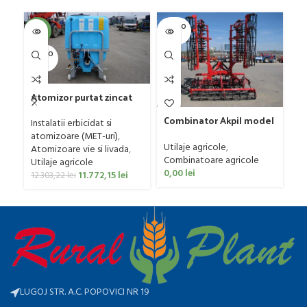
SOLD O
SOL
-4%
UT
U
SOLD O
UT
Atomizor purtat zincat
pentru vie si livada
Ma
Combinator Akpil model
Bufer, model Ronda,
Instalatii erbicidat si
us
Rylec XL, 80-160 CP
300 litri
atomizoare (MET-uri)
,
si
Ut
Utilaje agricole
,
Atomizoare vie si livada
,
ER
re
Combinatoare agricole
Utilaje agricole
0
0,00
lei
11.772,15
lei
12.303,22
lei
LUGOJ STR. A.C. POPOVICI NR 19