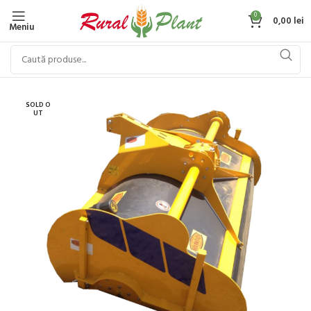
0
0,00
lei
Meniu
SOLD O
UT