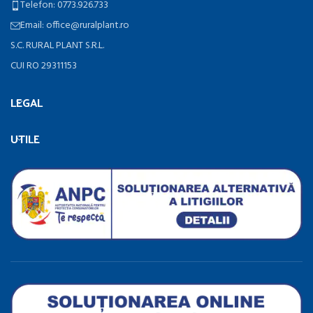
Telefon: 0773.926.733
Email: office@ruralplant.ro
S.C. RURAL PLANT S.R.L.
CUI RO 29311153
LEGAL
UTILE