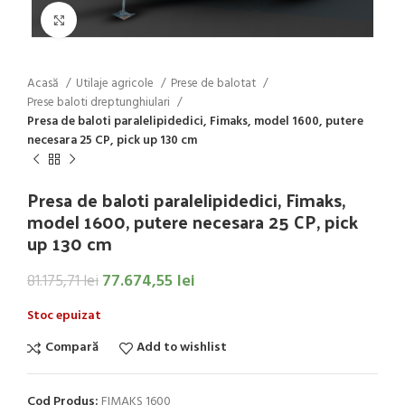
Click to enlarge
Acasă
Utilaje agricole
Prese de balotat
Prese baloti dreptunghiulari
Presa de baloti paralelipidedici, Fimaks, model 1600, putere
necesara 25 CP, pick up 130 cm
Presa de baloti paralelipidedici, Fimaks,
model 1600, putere necesara 25 CP, pick
up 130 cm
77.674,55
lei
81.175,71
lei
Stoc epuizat
Compară
Add to wishlist
Cod Produs:
FIMAKS 1600