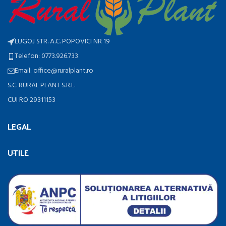
LUGOJ STR. A.C. POPOVICI NR 19
Telefon: 0773.926.733
Email: office@ruralplant.ro
S.C. RURAL PLANT S.R.L.
CUI RO 29311153
LEGAL
UTILE