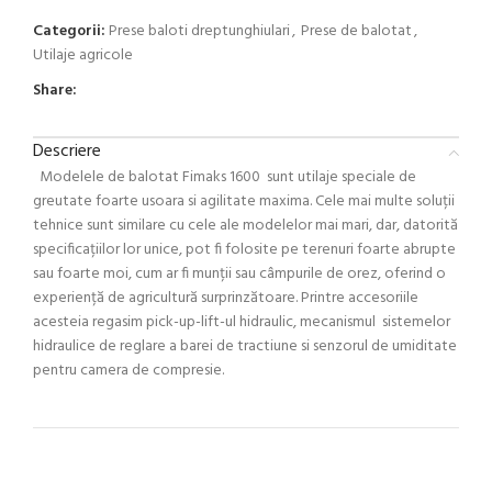
Categorii:
Prese baloti dreptunghiulari
,
Prese de balotat
,
Utilaje agricole
Share:
Descriere
Modelele de balotat Fimaks 1600 sunt utilaje speciale de
greutate foarte usoara si agilitate maxima. Cele mai multe soluții
tehnice sunt similare cu cele ale modelelor mai mari, dar, datorită
specificațiilor lor unice, pot fi folosite pe terenuri foarte abrupte
sau foarte moi, cum ar fi munții sau câmpurile de orez, oferind o
experiență de agricultură surprinzătoare. Printre accesoriile
acesteia regasim pick-up-lift-ul hidraulic, mecanismul sistemelor
hidraulice de reglare a barei de tractiune si senzorul de umiditate
pentru camera de compresie.