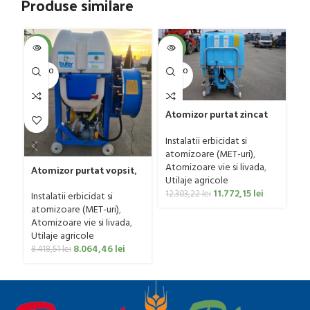
Produse similare
SOL
-4%
-4%
U
SOLD O
SOLD O
UT
UT
Fr
Atomizor purtat zincat
mo
pentru vie si livada
50
Ut
Bufer, model Ronda,
Instalatii erbicidat si
p
300 litri
atomizoare (MET-uri)
,
0
Atomizoare vie si livada
,
Atomizor purtat vopsit,
Utilaje agricole
pentru vie si livada
11.772,15
lei
Bufer, model Ronda
12.303,22
lei
Instalatii erbicidat si
Clasic, 200 litri
atomizoare (MET-uri)
,
Atomizoare vie si livada
,
Utilaje agricole
8.064,46
lei
8.418,51
lei