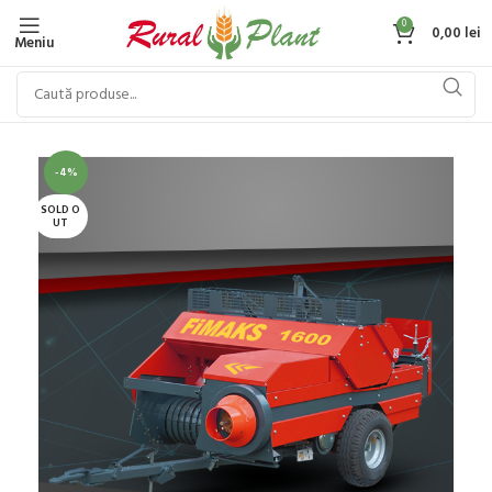
0
0,00
lei
Meniu
-4%
SOLD O
UT