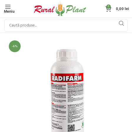
0
0,00
lei
Meniu
-6%