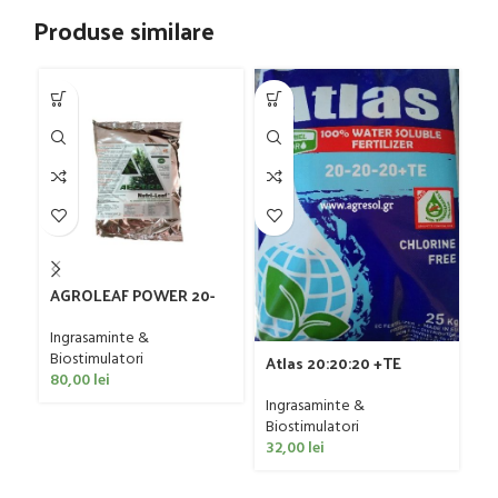
Produse similare
-2
AGROLEAF POWER 20-
Ca
20-20 2KG
In
Ingrasaminte &
Bi
Biostimulatori
Atlas 20:20:20 +TE
80,00
lei
65
(microelemente) 2KG
Ingrasaminte &
Biostimulatori
32,00
lei