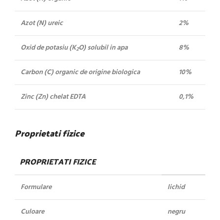
Azot (N) ureic
2%
Oxid de potasiu (K
O) solubil in apa
8%
2
Carbon (C) organic de origine biologica
10%
Zinc (Zn) chelat EDTA
0,1%
Proprietati fizice
PROPRIETATI FIZICE
Formulare
lichid
Culoare
negru