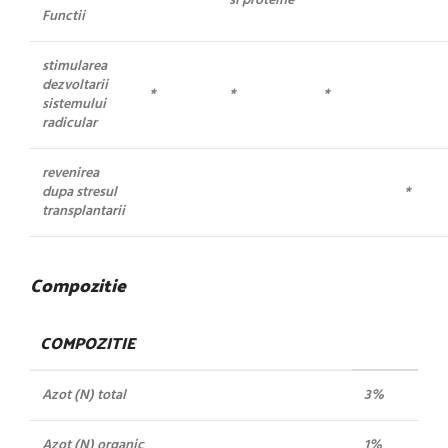
si proteine
Functii
stimularea
dezvoltarii
*
*
*
sistemului
radicular
revenirea
dupa stresul
*
transplantarii
Compozitie
COMPOZITIE
Azot (N) total
3%
Azot (N) organic
1%