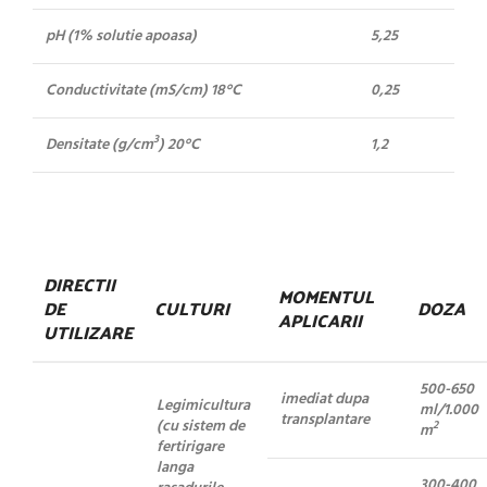
pH (1% solutie apoasa)
5,25
Conductivitate (mS/cm) 18°C
0,25
3
Densitate (g/cm
) 20°C
1,2
DIRECTII
MOMENTUL
DE
CULTURI
DOZA
APLICARII
UTILIZARE
500-650
imediat dupa
Legimicultura
ml/1.000
transplantare
(cu sistem de
2
m
fertirigare
langa
300-400