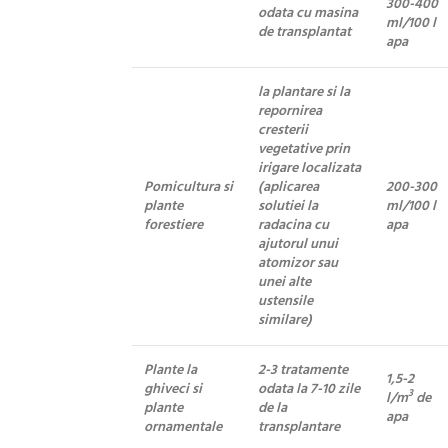
300-400
odata cu masina
ml/100 l
de transplantat
apa
la plantare si la
repornirea
cresterii
vegetative prin
irigare localizata
Pomicultura si
(aplicarea
200-300
plante
solutiei la
ml/100 l
forestiere
radacina cu
apa
ajutorul unui
atomizor sau
unei alte
ustensile
similare)
Plante la
2-3 tratamente
1,5-2
ghiveci si
odata la 7-10 zile
3
l/m
de
plante
de la
apa
ornamentale
transplantare