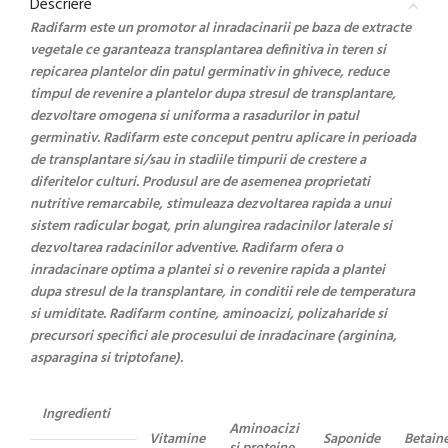
Descriere
Radifarm este un promotor al inradacinarii pe baza de extracte
vegetale ce garanteaza transplantarea definitiva in teren si
repicarea plantelor din patul germinativ in ghivece, reduce
timpul de revenire a plantelor dupa stresul de transplantare,
dezvoltare omogena si uniforma a rasadurilor in patul
germinativ. Radifarm este conceput pentru aplicare in perioada
de transplantare si/sau in stadiile timpurii de crestere a
diferitelor culturi. Produsul are de asemenea proprietati
nutritive remarcabile, stimuleaza dezvoltarea rapida a unui
sistem radicular bogat, prin alungirea radacinilor laterale si
dezvoltarea radacinilor adventive. Radifarm ofera o
inradacinare optima a plantei si o revenire rapida a plantei
dupa stresul de la transplantare, in conditii rele de temperatura
si umiditate. Radifarm contine, aminoacizi, polizaharide si
precursori specifici ale procesului de inradacinare (arginina,
asparagina si triptofane).
Ingredienti
Aminoacizi
Vitamine
Saponide
Betain