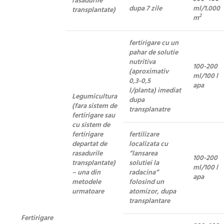
rasadurile
dupa 7 zile
ml/1.000
transplantate)
2
m
fertirigare cu un
pahar de solutie
nutritiva
100-200
(aproximativ
ml/100 l
0,3-0,5
apa
l/planta) imediat
Legumicultura
dupa
(fara sistem de
transplanatre
fertirigare sau
cu sistem de
fertirigare
fertilizare
departat de
localizata cu
rasadurile
“lansarea
100-200
transplantate)
solutiei la
ml/100 l
– una din
radacina”
apa
metodele
folosind un
urmatoare
atomizor, dupa
transplantare
Fertirigare