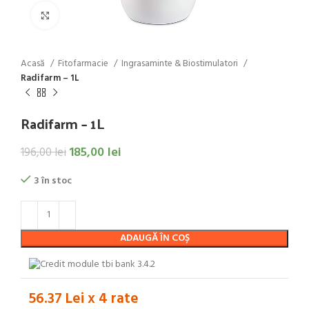
Click to enlarge
Acasă
Fitofarmacie
Ingrasaminte & Biostimulatori
Radifarm – 1L
Radifarm – 1L
185,00
lei
196,00
lei
3 în stoc
ADAUGĂ ÎN COȘ
56.37 Lei x 4 rate