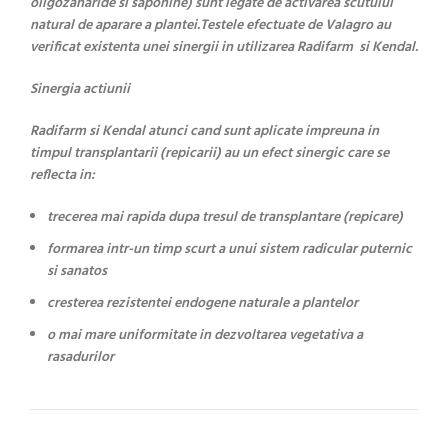
oligozaharide si saponine) sunt legate de activarea scutului
natural de aparare a plantei.
Testele efectuate de Valagro au
verificat existenta unei sinergii in utilizarea Radifarm si Kendal.
Sinergia actiunii
Radifarm si Kendal atunci cand sunt aplicate impreuna in
timpul transplantarii (repicarii) au un efect sinergic care se
reflecta in:
trecerea mai rapida dupa tresul de transplantare (repicare)
formarea intr-un timp scurt a unui sistem radicular puternic
si sanatos
cresterea rezistentei endogene naturale a plantelor
o mai mare uniformitate in dezvoltarea vegetativa a
rasadurilor