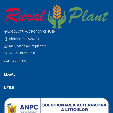
LUGOJ STR. A.C. POPOVICI NR 19
Telefon: 0773.926.733
Email: office@ruralplant.ro
S.C. RURAL PLANT S.R.L.
CUI RO 29311153
LEGAL
UTILE