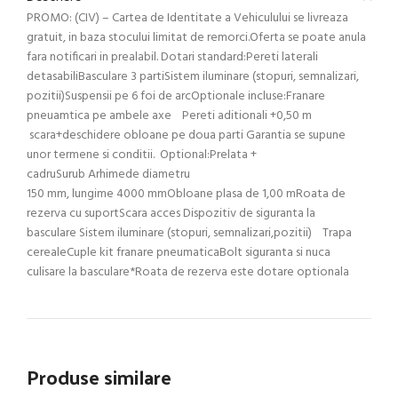
PROMO: (CIV) – Cartea de Identitate a Vehiculului se livreaza
gratuit, in baza stocului limitat de remorci.Oferta se poate anula
fara notificari in prealabil. Dotari standard:Pereti laterali
detasabiliBasculare 3 partiSistem iluminare (stopuri, semnalizari,
pozitii)Suspensii pe 6 foi de arcOptionale incluse:Franare
pneuamtica pe ambele axe Pereti aditionali +0,50 m
scara+deschidere obloane pe doua parti Garantia se supune
unor termene si conditii. Optional:Prelata +
cadruSurub Arhimede diametru
150 mm, lungime 4000 mmObloane plasa de 1,00 mRoata de
rezerva cu suportScara acces Dispozitiv de siguranta la
basculare Sistem iluminare (stopuri, semnalizari,pozitii) Trapa
cerealeCuple kit franare pneumaticaBolt siguranta si nuca
culisare la basculare*Roata de rezerva este dotare optionala
Produse similare