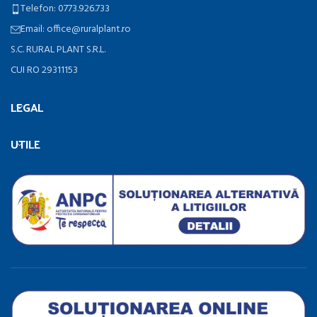
Telefon: 0773.926.733
Email: office@ruralplant.ro
S.C. RURAL PLANT S.R.L.
CUI RO 29311153
LEGAL
UTILE