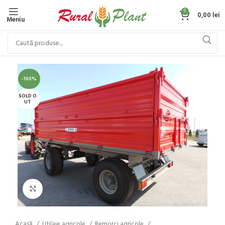
0
0,00
lei
Meniu
-100%
SOLD O
UT
Click to enlarge
Acasă
Utilaje agricole
Remorci agricole