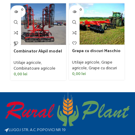
SOLD O
SOLD O
SOL
UT
UT
U
Grapa cu discuri Maschio
Combinator Akpil model
Gr
Gaspardo model MX 400
Rylec XL, 80-160 CP
Fa
Utilaje agricole
,
Grape
Utilaje agricole
,
Ut
agricole
,
Grape cu discuri
Combinatoare agricole
ag
0,00
lei
0,00
lei
0
LUGOJ STR. A.C. POPOVICI NR 19