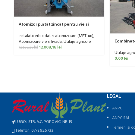
Atomizor purtat zincat pentru vie si
livada Bufer, model Ronda, 400 litri
Instalatii erbicidat si atomizoare (MET-uri)
,
Combinato
Atomizoare vie si livada
,
Utilaje agricole
160 CP
12.008,18
lei
12.539,26
lei
Utilaje agri
0,00
lei
LEGAL
ANPC
ANPC SAL
LUGOJ STR. A.C. POPOVICI NR 19
Termeni și co
Telefon: 0773.926.733