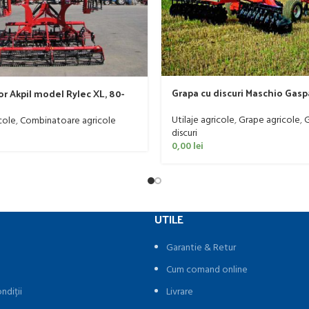
Grapa cu discuri Maschio Gas
r Akpil model Rylec XL, 80-
model MX 400
Utilaje agricole
,
Grape agricole
,
G
cole
,
Combinatoare agricole
discuri
0,00
lei
UTILE
Garantie & Retur
Cum comand online
ndiții
Livrare