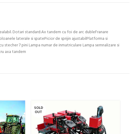
prealabil. Dotari standard:Ax tandem cu foi de arc dubleFranare
oanele laterale si spatePicior de sprijin ajustabilPlatforma si
cu stecher 7 pini Lampa numar de inmatriculare Lampa semnalizare si
ntru axa tandem
SOLD
SO
OUT
O