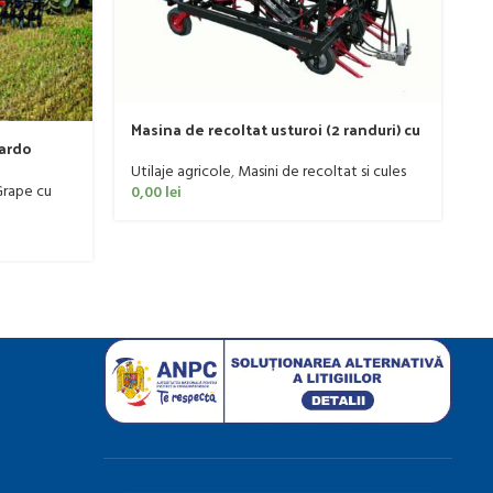
P
S
Ut
re
0
Masina de recoltat usturoi (2 randuri) cu
pardo
sistem de prindere ERME model RL 2, 70
CP
Utilaje agricole
,
Masini de recoltat si cules
rape cu
0,00
lei