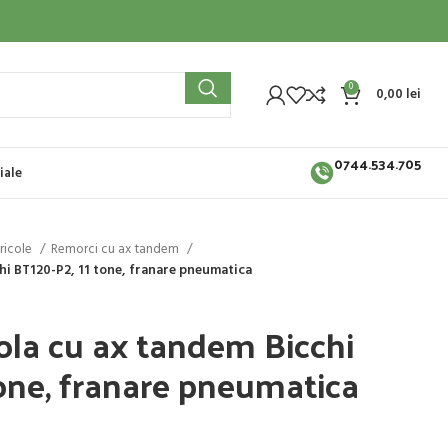
0
0,00
lei
0744.534.705
iale
ricole
Remorci cu ax tandem
hi BT120-P2, 11 tone, franare pneumatica
ola cu ax tandem Bicchi
one, franare pneumatica