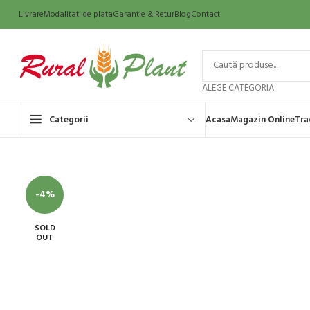
Livrare
Modalitati de plata
Garantie & Retur
Blog
Contact
ALEGE CATEGORIA
Categorii
Acasa
Magazin Online
Tra
-4%
SOLD
OUT