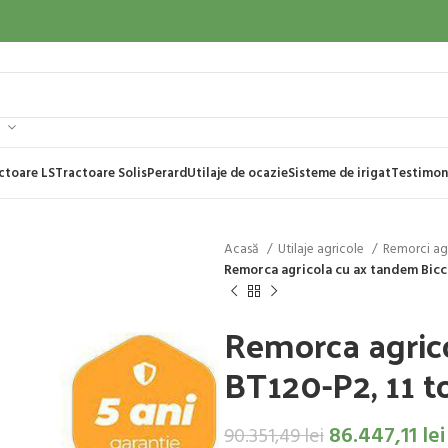
ctoare LS
Tractoare Solis
Perard
Utilaje de ocazie
Sisteme de irigat
Testimon
Acasă
Utilaje agricole
Remorci ag
Remorca agricola cu ax tandem Bicc
Remorca agric
BT120-P2, 11 t
86.447,11
lei
90.351,49
lei