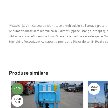
PROMO: (CIV) – Cartea de Identitate a Vehiculului se livreaza gratuit, 
pneumaticaBasculare hidraulica in 3 directii (spate, stanga, dreapta), 
obloane vopsiteSistem de luminiScara de accesUsa cereale spate Garan
triunghi reflectorizant cu suport si protectie Picior de sprijin Roata
Produse similare
SOLD
-4%
OUT
SOLD
OUT