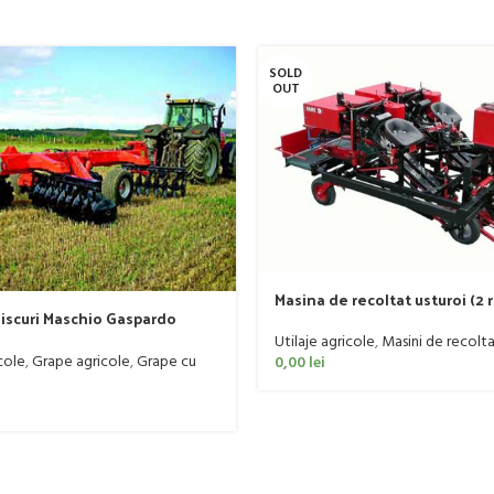
SOLD
OUT
Masina de recoltat usturoi (2 r
discuri Maschio Gaspardo
sistem de prindere ERME mode
 400
CP
Utilaje agricole
,
Masini de recoltat
cole
,
Grape agricole
,
Grape cu
0,00
lei