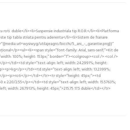
ti duble</li><li>Suspensie industriala tip R.O.R.</li><li>Platforma
este tip tabla striata pentru aderenta</li><li>Sistem de franare
c=”{{media url=wysiwyg/utilajeagro/bicchi/5_ani_-_garantie.png}}”
nal</p><ul><li><span style=”font-family: Arial, sans-serif;”>Kit de
le=”width: 100%; height: 153px;” border=”1″><colgroup><col /> <col />
/p></td><td style=”text-align: left; width: 24.2991%; height:
><p>kg</p></td><td style=”text-align: left; width: 13.2399%;
i</p><p>roti</p></td></tr><tr style=”height: 45px;”><td
0 x 2.20/2.55</p></td><td style=”text-align: left; width: 15.5763%;
ft; width: 26.7913%; height: 45px;”>215.75 17.5 duble</td></tr>