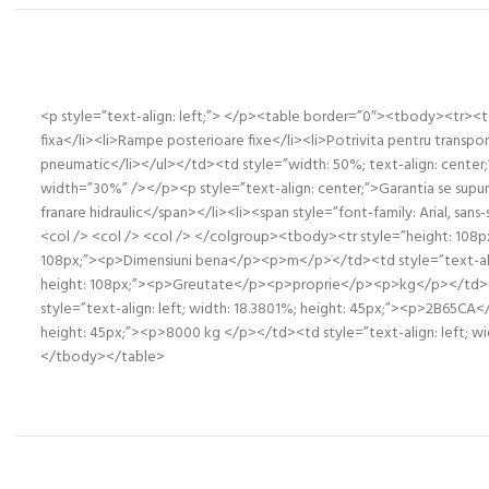
<p style=”text-align: left;”> </p><table border=”0″><tbody><tr><td 
fixa</li><li>Rampe posterioare fixe</li><li>Potrivita pentru transport
pneumatic</li></ul></td><td style=”width: 50%; text-align: center;”>
width=”30%” /></p><p style=”text-align: center;”>Garantia se supun
franare hidraulic</span></li><li><span style=”font-family: Arial, sa
<col /> <col /> <col /> </colgroup><tbody><tr style=”height: 108px;
108px;”><p>Dimensiuni bena</p><p>m</p></td><td style=”text-align
height: 108px;”><p>Greutate</p><p>proprie</p><p>kg</p></td><td s
style=”text-align: left; width: 18.3801%; height: 45px;”><p>2B65CA</
height: 45px;”><p>8000 kg </p></td><td style=”text-align: left; wid
</tbody></table>