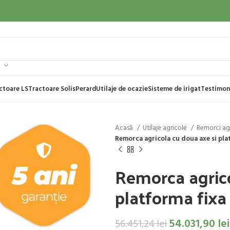
ctoare LS
Tractoare Solis
Perard
Utilaje de ocazie
Sisteme de irigat
Testimon
Acasă
Utilaje agricole
Remorci ag
Remorca agricola cu doua axe si pla
Remorca agrico
platforma fix
54.031,90
lei
56.451,24
lei