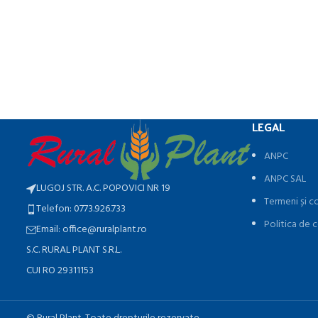
LEGAL
ANPC
ANPC SAL
LUGOJ STR. A.C. POPOVICI NR 19
Termeni și co
Telefon: 0773.926.733
Politica de c
Email: office@ruralplant.ro
S.C. RURAL PLANT S.R.L.
CUI RO 29311153