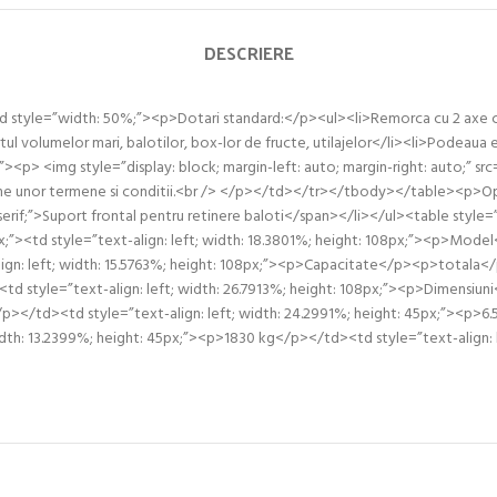
DESCRIERE
style=”width: 50%;”><p>Dotari standard:</p><ul><li>Remorca cu 2 axe cu ro
ul volumelor mari, balotilor, box-lor de fructe, utilajelor</li><li>Podeaua 
<p> <img style=”display: block; margin-left: auto; margin-right: auto;” sr
e unor termene si conditii.<br /> </p></td></tr></tbody></table><p>Opţio
ns-serif;”>Suport frontal pentru retinere baloti</span></li></ul><table sty
”><td style=”text-align: left; width: 18.3801%; height: 108px;”><p>Model<
: left; width: 15.5763%; height: 108px;”><p>Capacitate</p><p>totala</p
tyle=”text-align: left; width: 26.7913%; height: 108px;”><p>Dimensiun
p></td><td style=”text-align: left; width: 24.2991%; height: 45px;”><p>6.5
th: 13.2399%; height: 45px;”><p>1830 kg</p></td><td style=”text-align: le