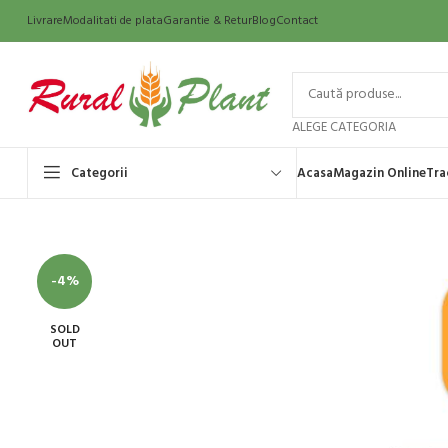
Livrare
Modalitati de plata
Garantie & Retur
Blog
Contact
ALEGE CATEGORIA
Categorii
Acasa
Magazin Online
Tra
-4%
SOLD
OUT