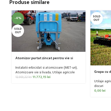
Produse similare
SOLD
-4%
OUT
SOLD
OUT
Atomizor purtat zincat pentru vie si
livada Bufer, model Ronda, 300 litri
Instalatii erbicidat si atomizoare (MET-uri)
,
Grapa cu 
Atomizoare vie si livada
,
Utilaje agricole
model MX
11.772,15
lei
12.303,22
lei
Utilaje agri
discuri
0,00
lei