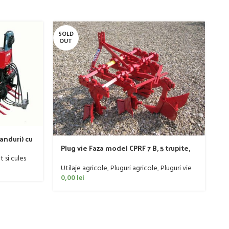
SOLD
SO
OUT
O
anduri) cu
Plug vie Faza model CPRF 7 B, 5 trupite,
l RL 2, 70
P
60-90 CP
 si cules
Utilaje agricole
,
Pluguri agricole
,
Pluguri vie
P
0,00
lei
Ut
0