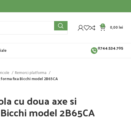
0
0,00
lei
0744.534.705
iale
ricole
Remorci platforma
tforma fixa Bicchi model 2B65CA
la cu doua axe si
a Bicchi model 2B65CA