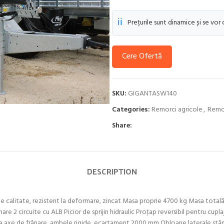
ℹ️
Prețurile sunt dinamice și se vor
Cere Ofertă
SKU:
GIGANTASW140
Categories:
Remorci agricole
,
Remo
Share:
DESCRIPTION
l de calitate, rezistent la deformare, zincat Masa proprie 4700 kg Masa tot
nare 2 circuite cu ALB Picior de sprijin hidraulic Proţap reversibil pentru c
a axe de frânare, ambele rigide, ecartament 2000 mm Obloane laterale stâ