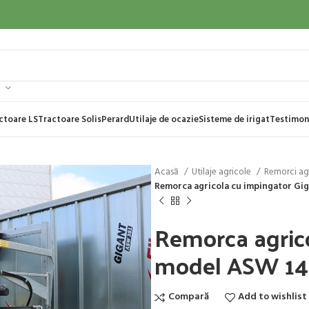
ctoare LS
Tractoare Solis
Perard
Utilaje de ocazie
Sisteme de irigat
Testimon
Acasă
Utilaje agricole
Remorci ag
Remorca agricola cu impingator G
Remorca agric
model ASW 1
Compară
Add to wishlist