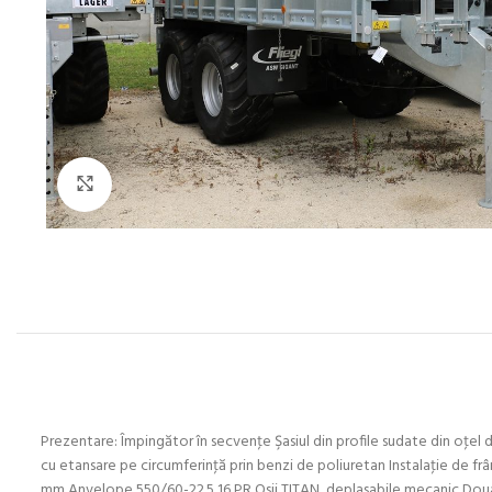
Click to enlarge
Prezentare: Împingător în secvenţe Şasiul din profile sudate din oţe
cu etansare pe circumferinţă prin benzi de poliuretan Instalaţie de frâ
mm Anvelope 550/60-22.5 16 PR Osii TITAN, deplasabile mecanic Dou