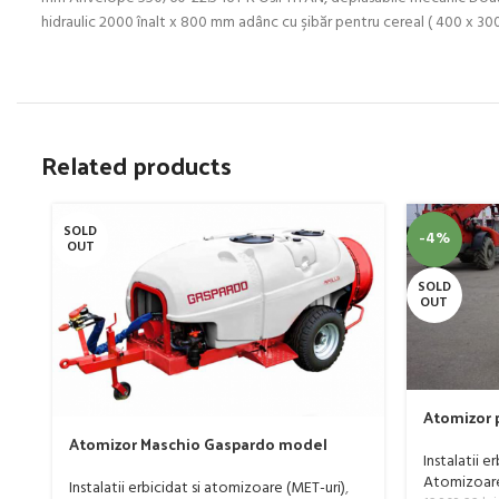
hidraulic 2000 înalt x 800 mm adânc cu şibăr pentru cereal ( 400 x 
Related products
SOLD
-4%
OUT
SOLD
OUT
Atomizor p
livada Buf
Atomizor Maschio Gaspardo model
Instalatii e
Futura Avant 1000/800/121 E
Atomizoare 
Instalatii erbicidat si atomizoare (MET-uri)
,