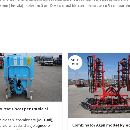
300 mm ) Instalaţie electrică pe 12 V cu două blocuri luminoase cu 5 compa
SOLD
OUT
urtat zincat pentru vie si
er, model Ronda, 300 litri
rbicidat si atomizoare (MET-uri)
,
Combinator Akpil model Rylec
vie si livada
,
Utilaje agricole