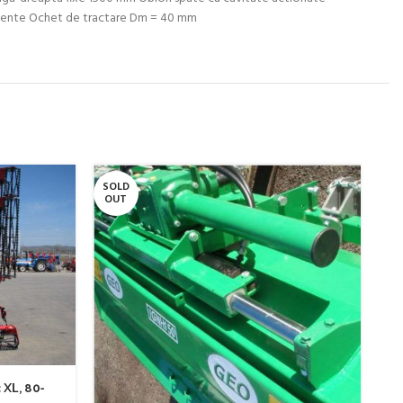
rtimente Ochet de tractare Dm = 40 mm
SOLD
SO
OUT
O
M
 XL, 80-
s