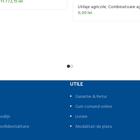
160 CP
11.772,15
lei
Utilaje agricole
,
Combinatoare ag
0,00
lei
UTILE
Garantie & Retur
Cum comand online
ndiții
Livrare
onfidentialitate
Modalitati de plata