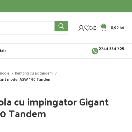
0
0,00
lei
0744.534.705
iale
ricole
Remorci cu ax tandem
igant model ASW 140 Tandem
ola cu impingator Gigant
40 Tandem