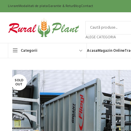
Livrare
Modalitati de plata
Garantie & Retur
Blog
Contact
ALEGE CATEGORIA
Categorii
Acasa
Magazin Online
Tra
SOLD
OUT