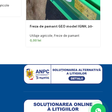
C
Ut
ricole
0
Freza de pamant GEO model IGNH, 30-
60 CP
Utilaje agricole
,
Freze de pamant
0,00
lei