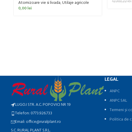
12.303,22
lei
Atomizoare vie si livada
,
Utilaje agricole
0,00
lei
LEGAL
ANPC
ANPC SAL
LUGOJ STR. A.C. POPOVICI NR 19
Termeni și co
Telefon: 0773.926.733
Politica de c
Email: office@ruralplant.ro
S.C. RURAL PLANT S.R.L.