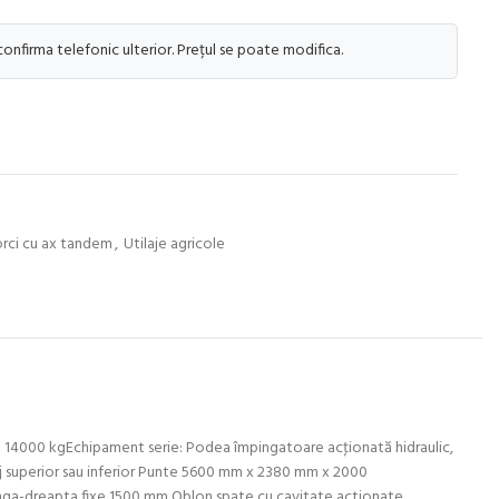
 confirma telefonic ulterior. Prețul se poate modifica.
rci cu ax tandem
,
Utilaje agricole
ală 14000 kgEchipament serie: Podea împingatoare acţionată hidraulic,
uplaj superior sau inferior Punte 5600 mm x 2380 mm x 2000
nga-dreapta fixe 1500 mm Oblon spate cu cavitate actionate