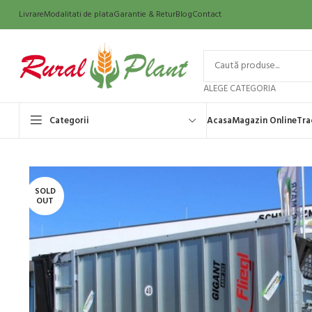
Livrare
Modalitati de plata
Garantie & Retur
Blog
Contact
ALEGE CATEGORIA
Categorii
Acasa
Magazin Online
Tra
SOLD
OUT