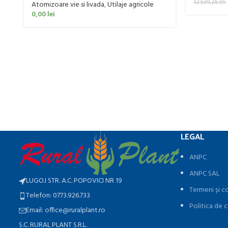
12.539,26
lei
Atomizoare vie si livada
,
Utilaje agricole
0,00
lei
LEGAL
ANPC
ANPC SAL
LUGOJ STR. A.C. POPOVICI NR 19
Termeni și co
Telefon: 0773.926.733
Politica de c
Email: office@ruralplant.ro
S.C. RURAL PLANT S.R.L.