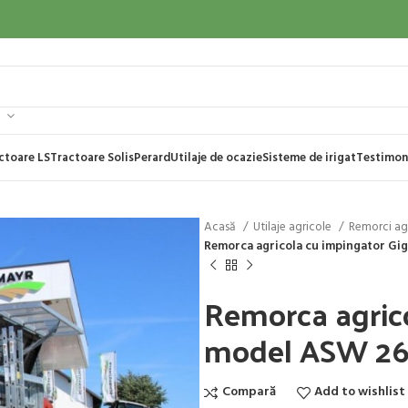
ctoare LS
Tractoare Solis
Perard
Utilaje de ocazie
Sisteme de irigat
Testimon
Acasă
Utilaje agricole
Remorci ag
Remorca agricola cu impingator G
Remorca agric
model ASW 2
Compară
Add to wishlist