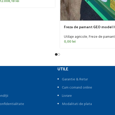
12.008,18
lei
Freza de pamant GEO model I
60 CP
Utilaje agricole
,
Freze de pamant
0,00
lei
UTILE
Garantie & Retur
Cum comand online
ndiții
Livrare
onfidentialitate
Modalitati de plata