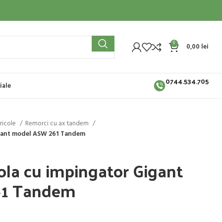
0
0,00
lei
0744.534.705
iale
ricole
Remorci cu ax tandem
igant model ASW 261 Tandem
ola cu impingator Gigant
61 Tandem