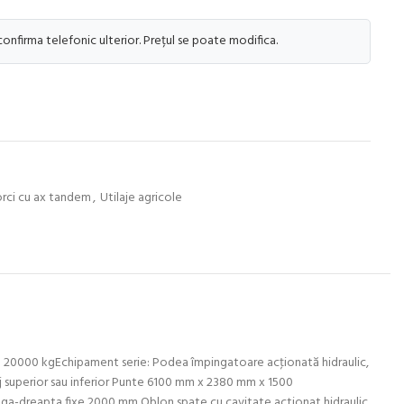
 confirma telefonic ulterior. Prețul se poate modifica.
rci cu ax tandem
,
Utilaje agricole
ală 20000 kgEchipament serie: Podea împingatoare acţionată hidraulic,
plaj superior sau inferior Punte 6100 mm x 2380 mm x 1500
ga-dreapta fixe 2000 mm Oblon spate cu cavitate actionat hidraulic