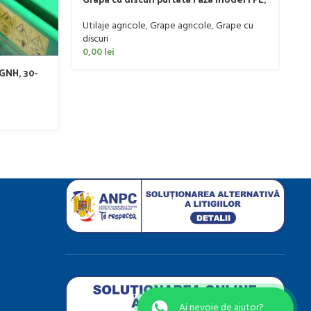
re
20-50 CP
0
Utilaje agricole
,
Grape agricole
,
Grape cu
discuri
0,00
lei
GNH, 30-
Ai nevoie de ajutor?