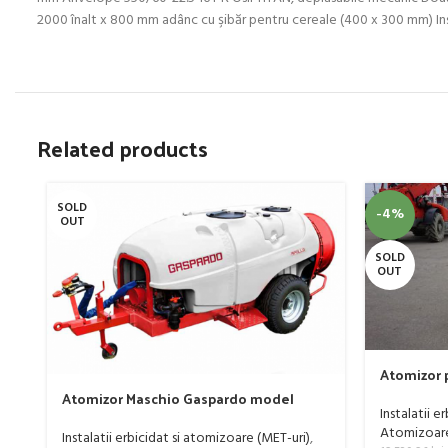
2000 înalt x 800 mm adânc cu şibăr pentru cereale (400 x 300 mm) I
Related products
SOLD
-4%
OUT
SOLD
OUT
Atomizor p
livada Buf
Atomizor Maschio Gaspardo model
Instalatii e
Futura Avant 1000/800/121 E
Atomizoare 
Instalatii erbicidat si atomizoare (MET-uri)
,