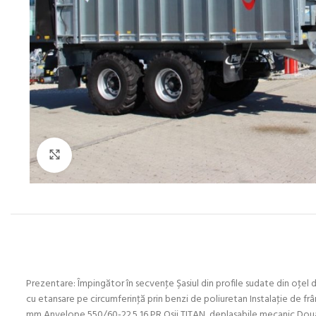
Click to enlarge
Prezentare: Împingător în secvenţe Şasiul din profile sudate din oţe
cu etansare pe circumferinţă prin benzi de poliuretan Instalaţie de frâ
mm Anvelope 550/60-22.5 16 PR Osii TITAN, deplasabile mecanic Doua