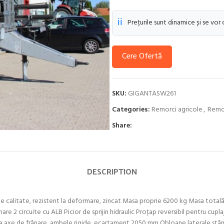
ℹ️
Prețurile sunt dinamice și se vor
Cere Ofertă
SKU:
GIGANTASW261
Categories:
Remorci agricole
,
Remo
Share:
DESCRIPTION
l de calitate, rezistent la deformare, zincat Masa proprie 6200 kg Masa tot
nare 2 circuite cu ALB Picior de sprijin hidraulic Proţap reversibil pentru cu
 axe de frânare, ambele rigide, ecartament 2050 mm Obloane laterale stân