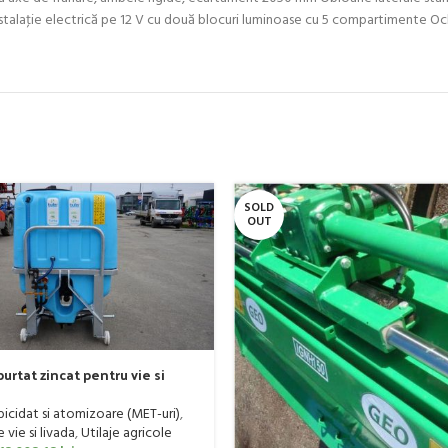
nstalaţie electrică pe 12 V cu două blocuri luminoase cu 5 compartimente 
SOLD
OUT
urtat zincat pentru vie si
er, model Ronda, 400 litri
rbicidat si atomizoare (MET-uri)
,
vie si livada
,
Utilaje agricole