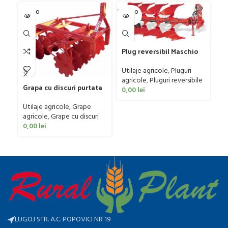
SOLD O
SOLD O
SOL
UT
UT
U
Plug reversibil Maschio
Gaspardo model SIRO M
4 D 95
Utilaje agricole
,
Pluguri
agricole
,
Pluguri reversibile
Pl
Grapa cu discuri purtata
0,00
lei
CP
Faza model FPL, 20-50 CP
C
Ut
Utilaje agricole
,
Grape
ag
agricole
,
Grape cu discuri
0
0,00
lei
LUGOJ STR. A.C. POPOVICI NR 19