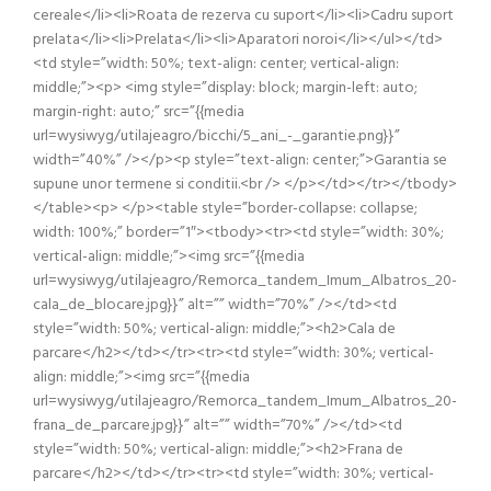
cereale</li><li>Roata de rezerva cu suport</li><li>Cadru suport
prelata</li><li>Prelata</li><li>Aparatori noroi</li></ul></td>
<td style=”width: 50%; text-align: center; vertical-align:
middle;”><p> <img style=”display: block; margin-left: auto;
margin-right: auto;” src=”{{media
url=wysiwyg/utilajeagro/bicchi/5_ani_-_garantie.png}}”
width=”40%” /></p><p style=”text-align: center;”>Garantia se
supune unor termene si conditii.<br /> </p></td></tr></tbody>
</table><p> </p><table style=”border-collapse: collapse;
width: 100%;” border=”1″><tbody><tr><td style=”width: 30%;
vertical-align: middle;”><img src=”{{media
url=wysiwyg/utilajeagro/Remorca_tandem_Imum_Albatros_20-
cala_de_blocare.jpg}}” alt=”” width=”70%” /></td><td
style=”width: 50%; vertical-align: middle;”><h2>Cala de
parcare</h2></td></tr><tr><td style=”width: 30%; vertical-
align: middle;”><img src=”{{media
url=wysiwyg/utilajeagro/Remorca_tandem_Imum_Albatros_20-
frana_de_parcare.jpg}}” alt=”” width=”70%” /></td><td
style=”width: 50%; vertical-align: middle;”><h2>Frana de
parcare</h2></td></tr><tr><td style=”width: 30%; vertical-