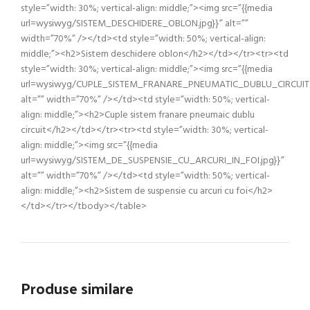
style=”width: 30%; vertical-align: middle;”><img src=”{{media
url=wysiwyg/SISTEM_DESCHIDERE_OBLON.jpg}}” alt=””
width=”70%” /></td><td style=”width: 50%; vertical-align:
middle;”><h2>Sistem deschidere oblon</h2></td></tr><tr><td
style=”width: 30%; vertical-align: middle;”><img src=”{{media
url=wysiwyg/CUPLE_SISTEM_FRANARE_PNEUMATIC_DUBLU_CIRCUIT.j
alt=”” width=”70%” /></td><td style=”width: 50%; vertical-
align: middle;”><h2>Cuple sistem franare pneumaic dublu
circuit</h2></td></tr><tr><td style=”width: 30%; vertical-
align: middle;”><img src=”{{media
url=wysiwyg/SISTEM_DE_SUSPENSIE_CU_ARCURI_IN_FOI.jpg}}”
alt=”” width=”70%” /></td><td style=”width: 50%; vertical-
align: middle;”><h2>Sistem de suspensie cu arcuri cu foi</h2>
</td></tr></tbody></table>
Produse similare