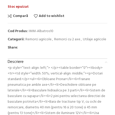
Stoc epuizat
Compară
Add to wishlist
Cod Produs:
IMM-Albatros10
Categorii:
Remorci agricole
,
Remorci cu 2 axe
,
Utilaje agricole
Share:
Descriere
<p style=”text-align: left;”> </p><table border=”0″><tbody>
<tr><td style=”width: 50%; vertical-align: middle;”><p>Dotari
standard:</p><ul><li>Obloane Pronar</li><li>Franare
pneumatica pe amble axe</li><li>Deschidere obloane pe
laterale</li><li>Basculare hidraulica pe 3 parti</li><li>Sistem de
basculare cu supapa</li><li>2 pini pentru selectarea directiei de
basculare potrivita</li><li>Bara de tractiune tip V, cu ochi de
remorcare, diametru 40 mm (pentru 16 si 20 tone) si 45 mm
(pentru 13 tone)</li><li>Sistem de iluminare 12V</li><li>Usa