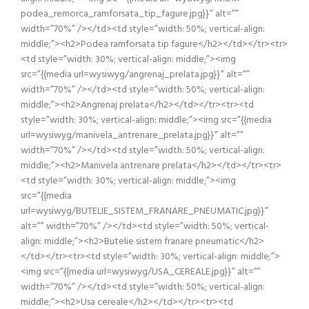
podea_remorca_ramforsata_tip_fagure.jpg}}” alt=””
width=”70%” /></td><td style=”width: 50%; vertical-align:
middle;”><h2>Podea ramforsata tip fagure</h2></td></tr><tr>
<td style=”width: 30%; vertical-align: middle;”><img
src=”{{media url=wysiwyg/angrenaj_prelata.jpg}}” alt=””
width=”70%” /></td><td style=”width: 50%; vertical-align:
middle;”><h2>Angrenaj prelata</h2></td></tr><tr><td
style=”width: 30%; vertical-align: middle;”><img src=”{{media
url=wysiwyg/manivela_antrenare_prelata.jpg}}” alt=””
width=”70%” /></td><td style=”width: 50%; vertical-align:
middle;”><h2>Manivela antrenare prelata</h2></td></tr><tr>
<td style=”width: 30%; vertical-align: middle;”><img
src=”{{media
url=wysiwyg/BUTELIE_SISTEM_FRANARE_PNEUMATIC.jpg}}”
alt=”” width=”70%” /></td><td style=”width: 50%; vertical-
align: middle;”><h2>Butelie sistem franare pneumatic</h2>
</td></tr><tr><td style=”width: 30%; vertical-align: middle;”>
<img src=”{{media url=wysiwyg/USA_CEREALE.jpg}}” alt=””
width=”70%” /></td><td style=”width: 50%; vertical-align:
middle;”><h2>Usa cereale</h2></td></tr><tr><td