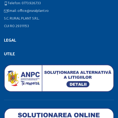
Telefon: 0773.926.733
Email: office@ruralplant.ro
S.C. RURAL PLANT S.R.L.
CUI RO 29311153
LEGAL
UTILE