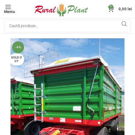
0
0,00
lei
Meniu
-4%
SOLD O
UT