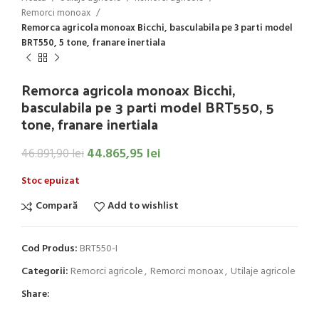
Remorci monoax
Remorca agricola monoax Bicchi, basculabila pe 3 parti model
BRT550, 5 tone, franare inertiala
Remorca agricola monoax Bicchi,
basculabila pe 3 parti model BRT550, 5
tone, franare inertiala
44.865,95
lei
46.891,90
lei
Stoc epuizat
Compară
Add to wishlist
Cod Produs:
BRT550-I
Categorii:
Remorci agricole
,
Remorci monoax
,
Utilaje agricole
Share: