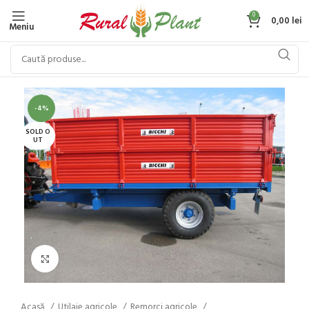
0
0,00
lei
Meniu
-4%
SOLD O
UT
Click to enlarge
Acasă
Utilaje agricole
Remorci agricole