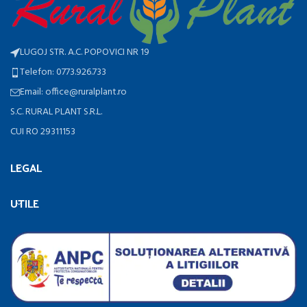
LUGOJ STR. A.C. POPOVICI NR 19
Telefon: 0773.926.733
Email: office@ruralplant.ro
S.C. RURAL PLANT S.R.L.
CUI RO 29311153
LEGAL
UTILE