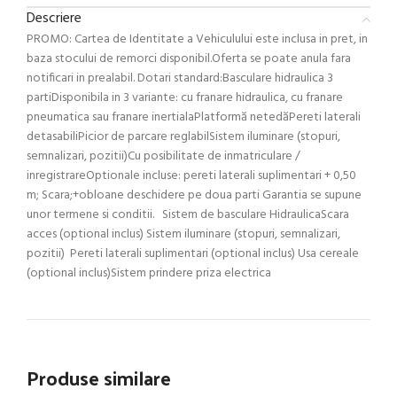
Descriere
PROMO: Cartea de Identitate a Vehiculului este inclusa in pret, in
baza stocului de remorci disponibil.Oferta se poate anula fara
notificari in prealabil. Dotari standard:Basculare hidraulica 3
partiDisponibila in 3 variante: cu franare hidraulica, cu franare
pneumatica sau franare inertialaPlatformă netedăPereti laterali
detasabiliPicior de parcare reglabilSistem iluminare (stopuri,
semnalizari, pozitii)Cu posibilitate de inmatriculare /
inregistrareOptionale incluse: pereti laterali suplimentari + 0,50
m; Scara;+obloane deschidere pe doua parti Garantia se supune
unor termene si conditii. Sistem de basculare HidraulicaScara
acces (optional inclus) Sistem iluminare (stopuri, semnalizari,
pozitii) Pereti laterali suplimentari (optional inclus) Usa cereale
(optional inclus)Sistem prindere priza electrica
Produse similare