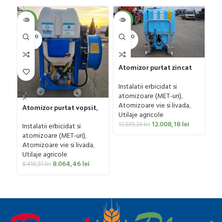
SOL
-4%
-4%
U
SOLD O
SOLD O
UT
UT
Atomizor purtat zincat
pentru vie si livada
Gr
Bufer, model Ronda,
Instalatii erbicidat si
G
400 litri
atomizoare (MET-uri)
,
Ut
Atomizoare vie si livada
,
Atomizor purtat vopsit,
ag
Utilaje agricole
pentru vie si livada
0
12.008,18
lei
Bufer, model Ronda
12.539,26
lei
Instalatii erbicidat si
Clasic, 200 litri
atomizoare (MET-uri)
,
Atomizoare vie si livada
,
Utilaje agricole
8.064,46
lei
8.418,51
lei