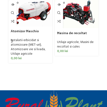
SOLD O
SOLD O
SOL
UT
UT
U
Atomizor Maschio
Masina de recoltat
Gaspardo model Futura
Pr
usturoi (2 randuri) cu
Avant 1000/800/121 E
ra
Instalatii erbicidat si
sistem de prindere
Utilaje agricole
,
Masini de
atomizoare (MET-uri)
,
Ut
ERME model RL 2, 70 CP
recoltat si cules
Atomizoare vie si livada
,
0
0,00
lei
Utilaje agricole
0,00
lei