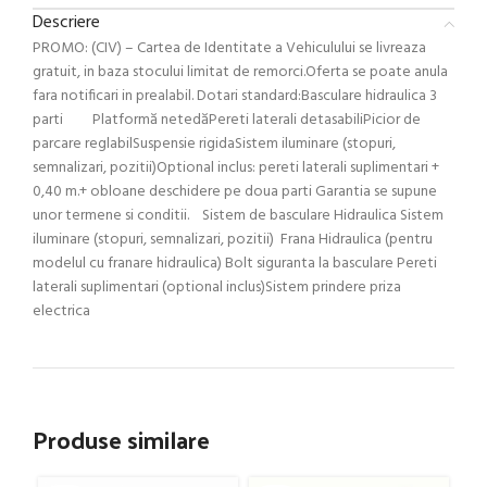
Descriere
PROMO: (CIV) – Cartea de Identitate a Vehiculului se livreaza
gratuit, in baza stocului limitat de remorci.Oferta se poate anula
fara notificari in prealabil. Dotari standard:Basculare hidraulica 3
parti Platformă netedăPereti laterali detasabiliPicior de
parcare reglabilSuspensie rigidaSistem iluminare (stopuri,
semnalizari, pozitii)Optional inclus: pereti laterali suplimentari +
0,40 m.+ obloane deschidere pe doua parti Garantia se supune
unor termene si conditii. Sistem de basculare Hidraulica Sistem
iluminare (stopuri, semnalizari, pozitii) Frana Hidraulica (pentru
modelul cu franare hidraulica) Bolt siguranta la basculare Pereti
laterali suplimentari (optional inclus)Sistem prindere priza
electrica
Produse similare