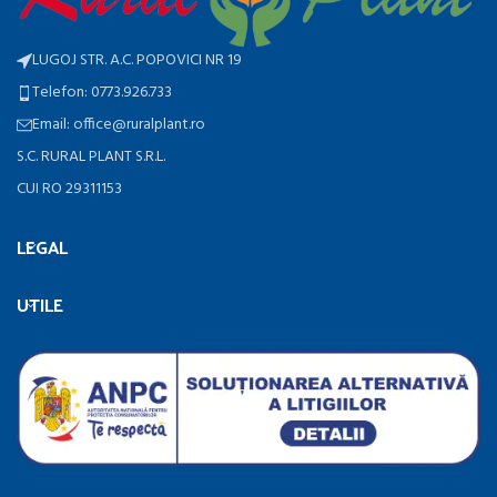
LUGOJ STR. A.C. POPOVICI NR 19
Telefon: 0773.926.733
Email: office@ruralplant.ro
S.C. RURAL PLANT S.R.L.
CUI RO 29311153
LEGAL
UTILE