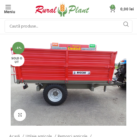
0
0,00
lei
Meniu
-4%
SOLD O
UT
Click to enlarge
Acasă
Utilaje agricole
Remorci agricole