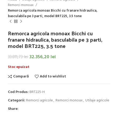
Remorci monoax
Remorca agricola monoax Bicchi cu franare hidraulica,
basculabila pe 3 parti, model BRT225, 3.5 tone
Remorca agricola monoax Bicchi cu
franare hidraulica, basculabila pe 3 parti,
model BRT225, 3.5 tone
32.356,20
lei
33.811,73
lei
Stoc epuizat
Compară
Add to wishlist
Cod Produs:
BRT225-H
Categorii:
Remorci agricole
,
Remorci monoax
,
Utilaje agricole
Share: