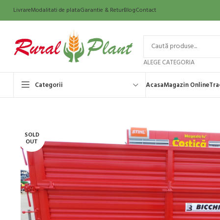
Livrare
Modalitati de plata
Garantie & Retur
Blog
Contact
ALEGE CATEGORIA
Categorii
Acasa
Magazin Online
Tra
SOLD
OUT