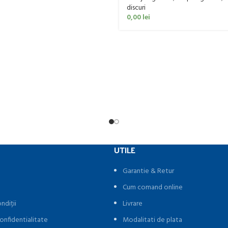
discuri
0,00
lei
UTILE
Garantie & Retur
Cum comand online
ndiții
Livrare
onfidentialitate
Modalitati de plata