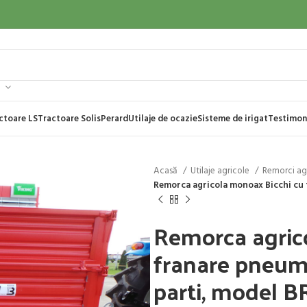
ctoare LS
Tractoare Solis
Perard
Utilaje de ocazie
Sisteme de irigat
Testimon
Acasă
Utilaje agricole
Remorci ag
Remorca agricola monoax Bicchi cu f
Remorca agric
franare pneuma
parti, model B