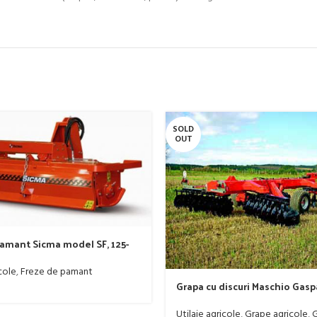
SOLD
OUT
pamant Sicma model SF, 125-
-50 CP
cole
,
Freze de pamant
Grapa cu discuri Maschio Gas
model MX 400
Utilaje agricole
,
Grape agricole
,
G