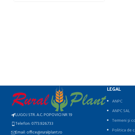
LEGAL
ANPC
ANPC SAL
LUGOJ STR. A.C. POPOVICI NR 19
Termeni și co
Telefon: 0773.926.733
Politica de c
Email: office@ruralplant.ro