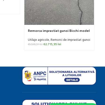
Remorca imprastiat gunoi Bicchi model
BVTO-H, 3 Tone, franare hidraulica
Utilaje agricole
,
Remorci de imprastiat gunoi
62.715,95
lei
65.538,51
lei