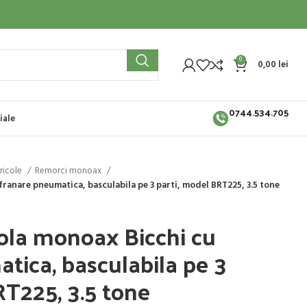
0
0,00
lei
0744.534.705
iale
ricole
Remorci monoax
ranare pneumatica, basculabila pe 3 parti, model BRT225, 3.5 tone
ola monoax Bicchi cu
tica, basculabila pe 3
RT225, 3.5 tone