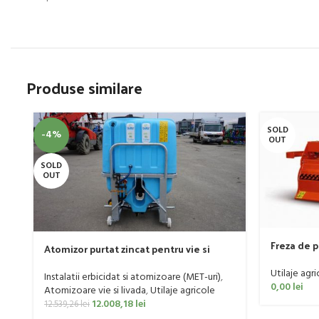
Produse similare
SOLD
-4%
OUT
SOLD
OUT
Freza de 
Atomizor purtat zincat pentru vie si
185cm, 20
livada Bufer, model Ronda, 400 litri
Utilaje agri
Instalatii erbicidat si atomizoare (MET-uri)
,
0,00
lei
Atomizoare vie si livada
,
Utilaje agricole
12.008,18
lei
12.539,26
lei