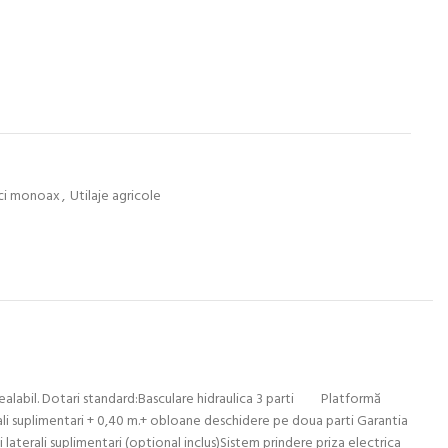
ci monoax
,
Utilaje agricole
 prealabil. Dotari standard:Basculare hidraulica 3 parti Platformă
erali suplimentari + 0,40 m.+ obloane deschidere pe doua parti Garantia
 laterali suplimentari (optional inclus)Sistem prindere priza electrica