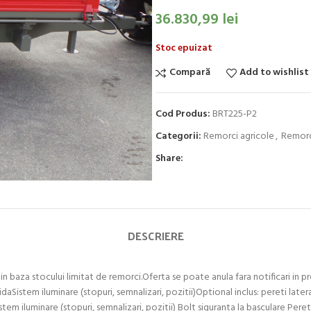
36.830,99
lei
Stoc epuizat
Compară
Add to wishlist
Cod Produs:
BRT225-P2
Categorii:
Remorci agricole
,
Remor
Share:
DESCRIERE
 in baza stocului limitat de remorci.Oferta se poate anula fara notificari in
idaSistem iluminare (stopuri, semnalizari, pozitii)Optional inclus: pereti lat
em iluminare (stopuri, semnalizari, pozitii) Bolt siguranta la basculare Pereti