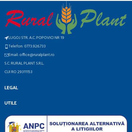
LUGOJ STR. A.C. POPOVICI NR 19
Telefon: 0773.926.733
Email: office@ruralplant.ro
S.C. RURAL PLANT S.R.L.
CUI RO 29311153
LEGAL
UTILE