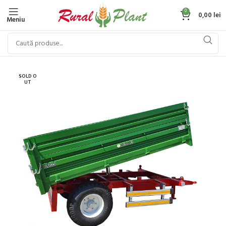
0
0,00
lei
Meniu
SOLD O
UT