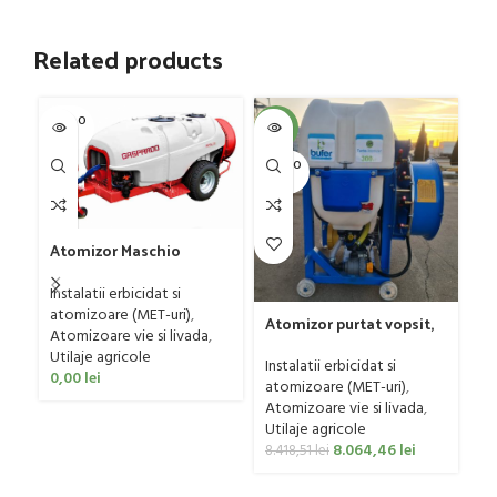
Related products
SOLD O
SOL
-4%
UT
U
SOLD O
UT
C
G
Atomizor Maschio
Sa
Ut
Gaspardo model Futura
Co
Avant 1000/800/121 E
Instalatii erbicidat si
0
atomizoare (MET-uri)
,
Atomizor purtat vopsit,
Atomizoare vie si livada
,
pentru vie si livada
Utilaje agricole
Bufer, model Ronda
Instalatii erbicidat si
0,00
lei
Clasic, 200 litri
atomizoare (MET-uri)
,
Atomizoare vie si livada
,
Utilaje agricole
8.064,46
lei
8.418,51
lei