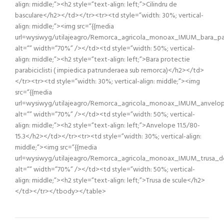
align: middle;”><h2 style=”text-align: left;”>Cilindru de
basculare</h2></td></tr><tr><td style=”width: 30%; vertical-
align: middle;”><img src=”{{media
url=wysiwyg/utilajeagro/Remorca_agricola_monoax_IMUM_bara_parab
alt=”” width=”70%” /></td><td style=”width: 50%; vertical-
align: middle;”><h2 style=”text-align: left;”>Bara protectie
parabiciclisti ( impiedica patrunderaea sub remorca)</h2></td>
</tr><tr><td style=”width: 30%; vertical-align: middle;”><img
src=”{{media
url=wysiwyg/utilajeagro/Remorca_agricola_monoax_IMUM_anvelopa
alt=”” width=”70%” /></td><td style=”width: 50%; vertical-
align: middle;”><h2 style=”text-align: left;”>Anvelope 11.5/80-
15.3</h2></td></tr><tr><td style=”width: 30%; vertical-align:
middle;”><img src=”{{media
url=wysiwyg/utilajeagro/Remorca_agricola_monoax_IMUM_trusa_de_
alt=”” width=”70%” /></td><td style=”width: 50%; vertical-
align: middle;”><h2 style=”text-align: left;”>Trusa de scule</h2>
</td></tr></tbody></table>