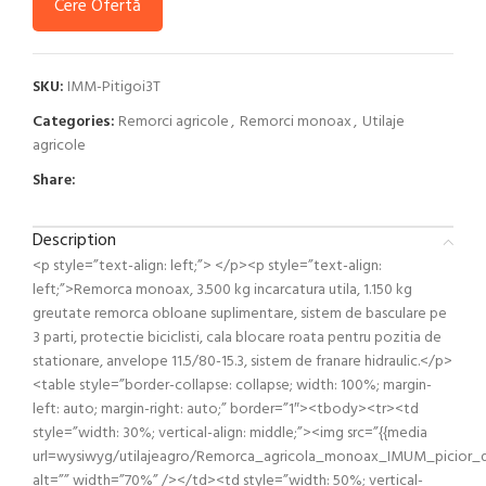
Cere Ofertă
SKU:
IMM-Pitigoi3T
Categories:
Remorci agricole
,
Remorci monoax
,
Utilaje
agricole
Share:
Description
<p style=”text-align: left;”> </p><p style=”text-align:
left;”>Remorca monoax, 3.500 kg incarcatura utila, 1.150 kg
greutate remorca obloane suplimentare, sistem de basculare pe
3 parti, protectie biciclisti, cala blocare roata pentru pozitia de
stationare, anvelope 11.5/80-15.3, sistem de franare hidraulic.</p>
<table style=”border-collapse: collapse; width: 100%; margin-
left: auto; margin-right: auto;” border=”1″><tbody><tr><td
style=”width: 30%; vertical-align: middle;”><img src=”{{media
url=wysiwyg/utilajeagro/Remorca_agricola_monoax_IMUM_picior_de
alt=”” width=”70%” /></td><td style=”width: 50%; vertical-