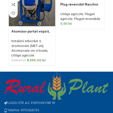
Plug reversibil Maschio
Gaspardo model SIRO M
4 D 95
Utilaje agricole
,
Pluguri
agricole
,
Pluguri reversibile
Pl
0,00
lei
CP
C
Ut
Atomizor purtat vopsit,
ag
pentru vie si livada
0
Bufer, model Ronda
Instalatii erbicidat si
Clasic, 200 litri
atomizoare (MET-uri)
,
Atomizoare vie si livada
,
Utilaje agricole
8.064,46
lei
8.418,51
lei
LUGOJ STR. A.C. POPOVICI NR 19
Telefon: 0773.926.733