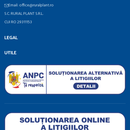
Email: office@ruralplant.ro
S.C. RURAL PLANT S.R.L.
CUI RO 29311153
LEGAL
UTILE