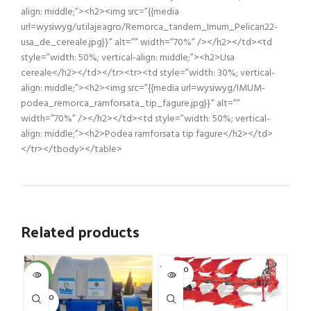
align: middle;”><h2><img src=”{{media
url=wysiwyg/utilajeagro/Remorca_tandem_Imum_Pelican22-
usa_de_cereale.jpg}}” alt=”” width=”70%” /></h2></td><td
style=”width: 50%; vertical-align: middle;”><h2>Usa
cereale</h2></td></tr><tr><td style=”width: 30%; vertical-
align: middle;”><h2><img src=”{{media url=wysiwyg/IMUM-
podea_remorca_ramforsata_tip_fagure.jpg}}” alt=””
width=”70%” /></h2></td><td style=”width: 50%; vertical-
align: middle;”><h2>Podea ramforsata tip fagure</h2></td>
</tr></tbody></table>
Related products
SOLD O
SOL
-4%
UT
U
SOLD O
UT