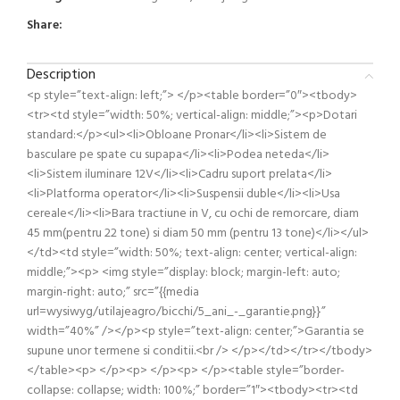
Share:
Description
<p style=”text-align: left;”> </p><table border=”0″><tbody>
<tr><td style=”width: 50%; vertical-align: middle;”><p>Dotari
standard:</p><ul><li>Obloane Pronar</li><li>Sistem de
basculare pe spate cu supapa</li><li>Podea neteda</li>
<li>Sistem iluminare 12V</li><li>Cadru suport prelata</li>
<li>Platforma operator</li><li>Suspensii duble</li><li>Usa
cereale</li><li>Bara tractiune in V, cu ochi de remorcare, diam
45 mm(pentru 22 tone) si diam 50 mm (pentru 13 tone)</li></ul>
</td><td style=”width: 50%; text-align: center; vertical-align:
middle;”><p> <img style=”display: block; margin-left: auto;
margin-right: auto;” src=”{{media
url=wysiwyg/utilajeagro/bicchi/5_ani_-_garantie.png}}”
width=”40%” /></p><p style=”text-align: center;”>Garantia se
supune unor termene si conditii.<br /> </p></td></tr></tbody>
</table><p> </p><p> </p><p> </p><table style=”border-
collapse: collapse; width: 100%;” border=”1″><tbody><tr><td