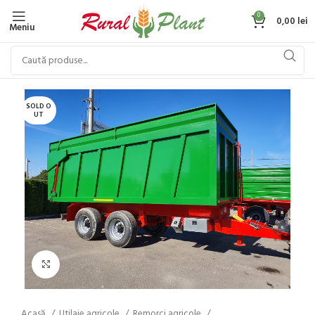
0
0,00
lei
Meniu
SOLD O
UT
Click to enlarge
Acasă
Utilaje agricole
Remorci agricole