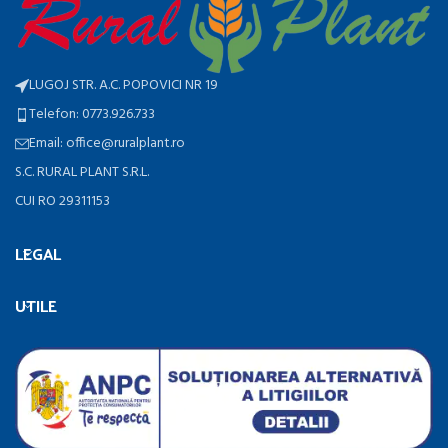
LUGOJ STR. A.C. POPOVICI NR 19
Telefon: 0773.926.733
Email: office@ruralplant.ro
S.C. RURAL PLANT S.R.L.
CUI RO 29311153
LEGAL
UTILE