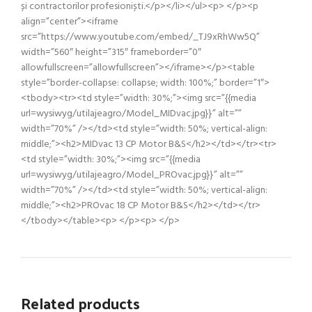
și contractorilor profesioniști.</p></li></ul><p> </p><p
align=”center”><iframe
src=”https://www.youtube.com/embed/_TJ9xRhWw5Q”
width=”560″ height=”315″ frameborder=”0″
allowfullscreen=”allowfullscreen”></iframe></p><table
style=”border-collapse: collapse; width: 100%;” border=”1″>
<tbody><tr><td style=”width: 30%;”><img src=”{{media
url=wysiwyg/utilajeagro/Model_MIDvac.jpg}}” alt=””
width=”70%” /></td><td style=”width: 50%; vertical-align:
middle;”><h2>MIDvac 13 CP Motor B&S</h2></td></tr><tr>
<td style=”width: 30%;”><img src=”{{media
url=wysiwyg/utilajeagro/Model_PROvac.jpg}}” alt=””
width=”70%” /></td><td style=”width: 50%; vertical-align:
middle;”><h2>PROvac 18 CP Motor B&S</h2></td></tr>
</tbody></table><p> </p><p> </p>
Related products