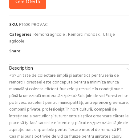
Cere Ofertă
SKU:
FT600 PROVAC
Categories:
Remorci agricole
,
Remorci monoax
,
Utilaje
agricole
Share:
Description
<p>Unitate de colectare simplă și autentică pentru seria de
remorci Foresteel este conceputa pentru a minimiza munca
manuală și colecta eficient frunzele și resturile în condiții bune
până la umezeală moderată.</p><p>Soluțiile de vid Foresteel se
potrivesc excelent pentru municipalități, antreprenori greencare,
companii private, profesioniști în horticultură, companii de
întreținere a parcurilor și tuturor entuziaștilor greencare cărora le
place să își facă sarcinile eficiente și plăcute.</p><p>Unitățile de
aspirație sunt disponibile pentru fiecare model de remorcă FT.
Cea mai bună potrivire de vid cu frunze pentru unitatea cadru