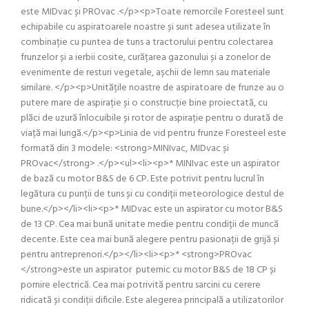
este MIDvac și PROvac .</p><p>Toate remorcile Foresteel sunt
echipabile cu aspiratoarele noastre și sunt adesea utilizate în
combinație cu puntea de tuns a tractorului pentru colectarea
frunzelor și a ierbii cosite, curățarea gazonului și a zonelor de
evenimente de resturi vegetale, așchii de lemn sau materiale
similare. </p><p>Unitățile noastre de aspiratoare de frunze au o
putere mare de aspirație și o construcție bine proiectată, cu
plăci de uzură înlocuibile și rotor de aspirație pentru o durată de
viață mai lungă.</p><p>Linia de vid pentru frunze Foresteel este
formată din 3 modele: <strong>MINIvac, MIDvac și
PROvac</strong> .</p><ul><li><p>* MINIvac este un aspirator
de bază cu motor B&S de 6 CP. Este potrivit pentru lucrul în
legătura cu punții de tuns și cu condiții meteorologice destul de
bune.</p></li><li><p>* MIDvac este un aspirator cu motor B&S
de 13 CP. Cea mai bună unitate medie pentru condiții de muncă
decente. Este cea mai bună alegere pentru pasionații de grijă și
pentru antreprenori.</p></li><li><p>* <strong>PROvac
</strong>este un aspirator puternic cu motor B&S de 18 CP și
pornire electrică. Cea mai potrivită pentru sarcini cu cerere
ridicată și condiții dificile. Este alegerea principală a utilizatorilor