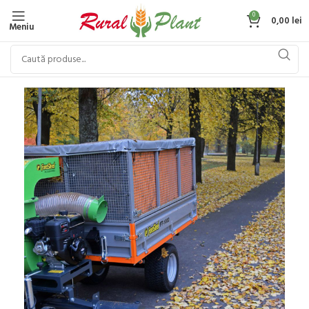
0
0,00
lei
Meniu