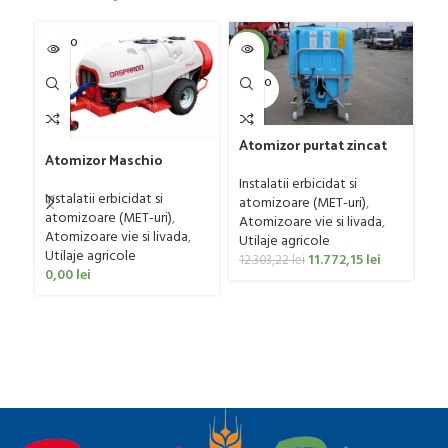
SOLD O
-4%
-4
UT
SOLD O
SOL
UT
U
Atomizor purtat zincat
At
Atomizor Maschio
pentru vie si livada
pe
Gaspardo model Futura
Bufer, model Ronda,
Bu
Instalatii erbicidat si
In
Avant 1000/800/121 E
Instalatii erbicidat si
300 litri
40
atomizoare (MET-uri)
,
at
atomizoare (MET-uri)
,
Atomizoare vie si livada
,
At
Atomizoare vie si livada
,
Utilaje agricole
Ut
Utilaje agricole
11.772,15
lei
12.303,22
lei
12
0,00
lei