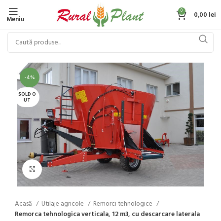
0
0,00
lei
Meniu
-4%
SOLD O
UT
Click to enlarge
Acasă
Utilaje agricole
Remorci tehnologice
Remorca tehnologica verticala, 12 m3, cu descarcare laterala