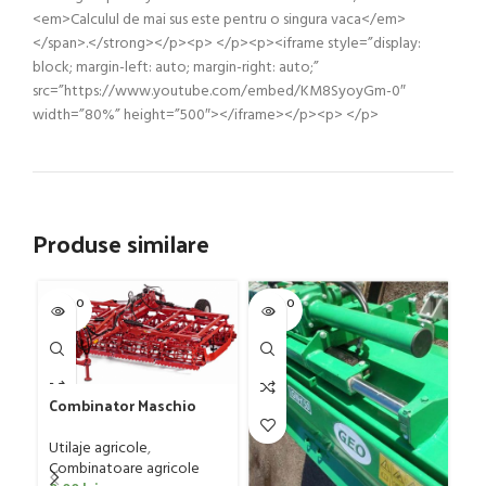
<em>Calculul de mai sus este pentru o singura vaca</em>
</span>.</strong></p><p> </p><p><iframe style=”display:
block; margin-left: auto; margin-right: auto;”
src=”https://www.youtube.com/embed/KM8SyoyGm-0″
width=”80%” height=”500″></iframe></p><p> </p>
Produse similare
SOLD O
SOLD O
SOL
UT
UT
U
Combinator Maschio
Gaspardo model
Sandokan, 120-190 CP
Utilaje agricole
,
Pl
Combinatoare agricole
CP