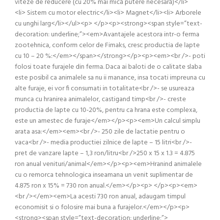
viteze de reducere (cu 20% mai mică putere necesară)</li>
<li> Sistem cu motor electric</li><li> Magnet</li><li> Arborele
cu unghi larg</li></ul><p> </p><p><strong><span style=”text-
decoration: underline;”><em>Avantajele acestora intr-o ferma
zootehnica, conform celor de Fimaks, cresc productia de lapte
cu 10 – 20 %:</em></span></strong></p><p><em><br />- poti
folosi toate furajele din ferma. Daca ai baloti de o calitate slaba
este posibil ca animalele sa nu ii manance, insa tocati impreuna cu
alte furaje, ei vor fi consumati in totalitate<br />- se usureaza
munca cu hranirea animalelor, castigand timp<br />- creste
productia de lapte cu 10-20%, pentru ca hrana este complexa,
este un amestec de furaje</em></p><p><em>Un calcul simplu
arata asa:</em><em><br />- 250 zile de lactatie pentru o
vaca<br />- media productiei zilnice de lapte – 15 litri<br />-
pret de vanzare lapte – 1,3 ron/litru<br />250 x 15 x 1.3 = 4.875
ron anual venituri/animal</em></p><p><em>Hranind animalele
cu o remorca tehnologica inseamana un venit suplimentar de
4.875 ron x 15% = 730 ron anual.</em></p><p> </p><p><em>
<br /></em><em>La acesti 730 ron anual, adaugam timpul
economisit si o folosire mai buna a furajelor.</em></p><p>
<strong><span style=”text-decoration: underline;”>