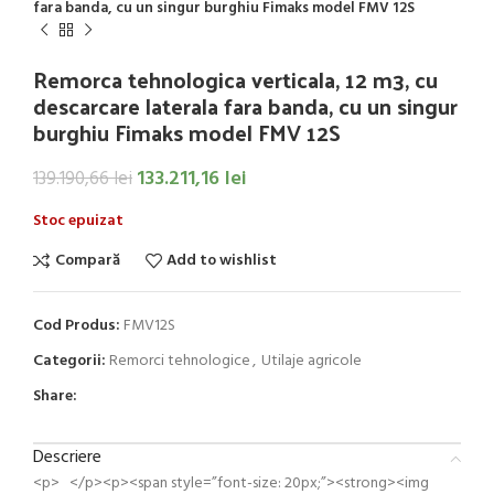
fara banda, cu un singur burghiu Fimaks model FMV 12S
Remorca tehnologica verticala, 12 m3, cu
descarcare laterala fara banda, cu un singur
burghiu Fimaks model FMV 12S
133.211,16
lei
139.190,66
lei
Stoc epuizat
Compară
Add to wishlist
Cod Produs:
FMV12S
Categorii:
Remorci tehnologice
,
Utilaje agricole
Share:
Descriere
<p> </p><p><span style=”font-size: 20px;”><strong><img