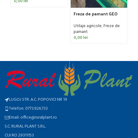
0,00
lei
C
Ut
ag
Freza de pamant GEO
0
model IGNH, 30-60 CP
Utilaje agricole
,
Freze de
pamant
0,00
lei
LUGOJ STR. A.C. POPOVICI NR 19
Telefon: 0773.926.733
Email: office@ruralplant.ro
S.C. RURAL PLANT S.R.L.
CUI RO 29311153