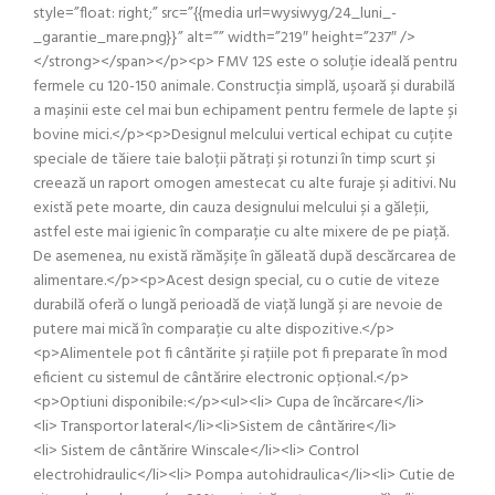
style=”float: right;” src=”{{media url=wysiwyg/24_luni_-
_garantie_mare.png}}” alt=”” width=”219″ height=”237″ />
</strong></span></p><p> FMV 12S este o soluție ideală pentru
fermele cu 120-150 animale. Construcția simplă, ușoară și durabilă
a mașinii este cel mai bun echipament pentru fermele de lapte și
bovine mici.</p><p>Designul melcului vertical echipat cu cuțite
speciale de tăiere taie baloții pătrați și rotunzi în timp scurt și
creează un raport omogen amestecat cu alte furaje și aditivi. Nu
există pete moarte, din cauza designului melcului și a găleții,
astfel este mai igienic în comparație cu alte mixere de pe piață.
De asemenea, nu există rămășițe în găleată după descărcarea de
alimentare.</p><p>Acest design special, cu o cutie de viteze
durabilă oferă o lungă perioadă de viață lungă și are nevoie de
putere mai mică în comparație cu alte dispozitive.</p>
<p>Alimentele pot fi cântărite și rațiile pot fi preparate în mod
eficient cu sistemul de cântărire electronic opțional.</p>
<p>Optiuni disponibile:</p><ul><li> Cupa de încărcare</li>
<li> Transportor lateral</li><li>Sistem de cântărire</li>
<li> Sistem de cântărire Winscale</li><li> Control
electrohidraulic</li><li> Pompa autohidraulica</li><li> Cutie de