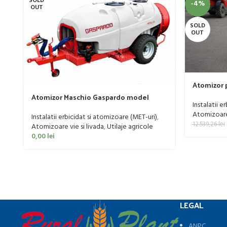
SOLD
-4%
OUT
SOLD
OUT
Atomizor p
livada Buf
Atomizor Maschio Gaspardo model
Instalatii e
Futura Avant 1000/800/121 E
Atomizoare 
Instalatii erbicidat si atomizoare (MET-uri)
,
12.539,26
lei
Atomizoare vie si livada
,
Utilaje agricole
0,00
lei
LEGAL
ANPC