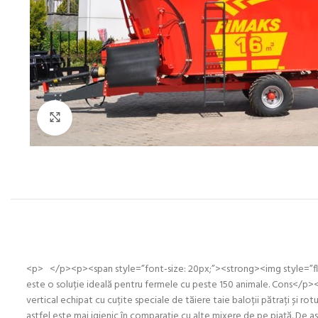
Click to enlarge
<p> </p><p><span style=”font-size: 20px;”><strong><img style=”fl
este o soluție ideală pentru fermele cu peste 150 animale. Cons</p><
vertical echipat cu cuțite speciale de tăiere taie baloții pătrați și ro
astfel este mai igienic în comparație cu alte mixere de pe piață. De