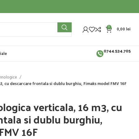
0
0,00
lei
0744.534.705
iale
hnologice
3, cu descarcare frontala si dublu burghiu, Fimaks model FMV 16F
ogica verticala, 16 m3, cu
ntala si dublu burghiu,
 FMV 16F