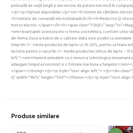
perioadă de viață lungă și are nevoie de putere mai mică în comparație
</p><p>Optiuni disponibile:</p><ul><li>Sistem de cântărire electroni
<li>Unitate de comandă electrohidraulică</li><li>Reductor (2 viteze
motor electric </span></li><li><span class=”Y2IQFc” lang=”ro”>Magn
<em>Avantajele acestora intr-o ferma zootehnica, conform celor de 
din ferma. Daca ai baloti de o calitate slaba este posibil ca animalele
timp<br />- creste productia de lapte cu 10-20%, pentru ca hrana e
lactatie pentru o vaca<br />- media productiei zilnice de lapte – 15 l
left;”><em>Hranind animalele cu o remorca tehnologica inseamana u
adaugam timpul economisit si o folosire mai buna a furajelor.</em>
</span>.</strong></p><p style=”text-align: left;”> </p><div class
Q” width=”80%” height=”500″></iframe></p><p style=”text-align: le
Produse similare