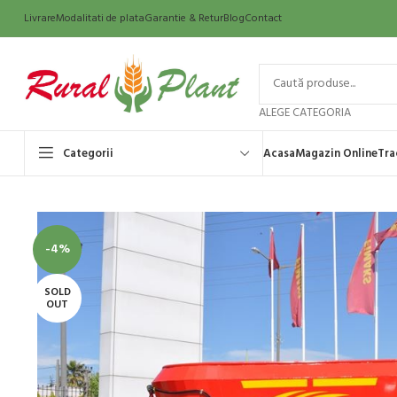
Livrare
Modalitati de plata
Garantie & Retur
Blog
Contact
ALEGE CATEGORIA
Categorii
Acasa
Magazin Online
Tra
-4%
SOLD
OUT