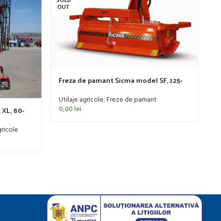
SOLD
SO
OUT
O
Freza de pamant Sicma model SF, 125-
185cm, 20-50 CP
Utilaje agricole
,
Freze de pamant
0,00
lei
G
 XL, 80-
m
Ut
ricole
di
0