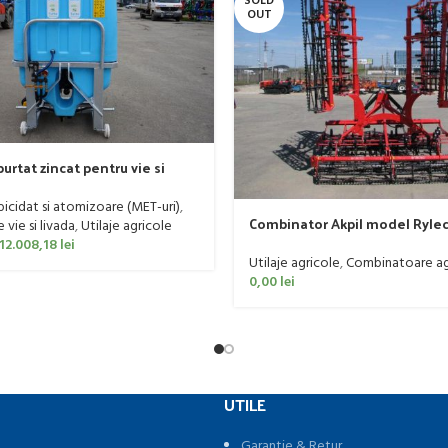
SOLD
OUT
urtat zincat pentru vie si
er, model Ronda, 400 litri
rbicidat si atomizoare (MET-uri)
,
Combinator Akpil model Rylec
vie si livada
,
Utilaje agricole
160 CP
12.008,18
lei
Utilaje agricole
,
Combinatoare ag
0,00
lei
UTILE
Garantie & Retur