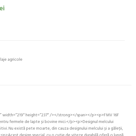
ei
ilaje agricole
t=”” width=”219″ height=”237″ /></strong></span></p><p>FMV 16F
pentru fermele de lapte și bovine mici.</p><p>Designul melcului
tivi. Nu există pete moarte, din cauza designului melcului și a găleții,
><p>Acest design special, cu o cutie de viteze durabilă oferă o lungă