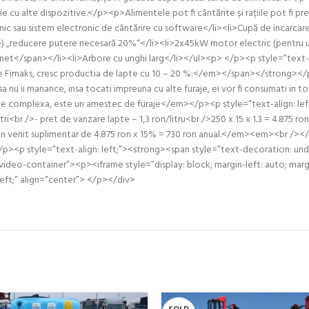
 cu alte dispozitive.</p><p>Alimentele pot fi cântărite și rațiile pot fi pre
c sau sistem electronic de cântărire cu software</li><li>Cupă de incarcare
) „reducere putere necesară 20%“</li><li>2x45kW motor electric (pentru uti
et</span></li><li>Arbore cu unghi larg</li></ul><p> </p><p style=”text-a
Fimaks, cresc productia de lapte cu 10 – 20 %:</em></span></strong></p><
 sa nu ii manance, insa tocati impreuna cu alte furaje, ei vor fi consumati in
ste complexa, este un amestec de furaje</em></p><p style=”text-align: le
itri<br />- pret de vanzare lapte – 1,3 ron/litru<br />250 x 15 x 1.3 = 4.875
n venit suplimentar de 4.875 ron x 15% = 730 ron anual.</em><em><br /></
</p><p style=”text-align: left;”><strong><span style=”text-decoration: un
=”video-container”><p><iframe style=”display: block; margin-left: auto; 
ft;” align=”center”> </p></div>