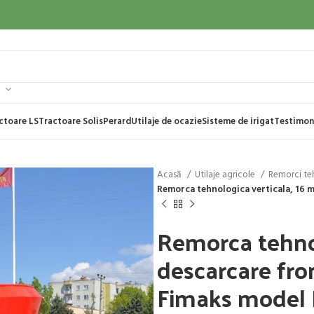
ctoare LS
Tractoare Solis
Perard
Utilaje de ocazie
Sisteme de irigat
Testimon
Acasă
Utilaje agricole
Remorci te
Remorca tehnologica verticala, 16 m
Remorca tehnol
descarcare fro
Fimaks model