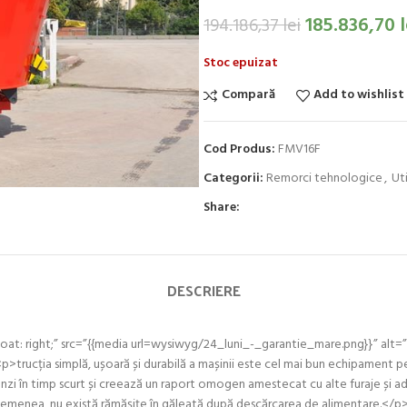
185.836,70
l
194.186,37
lei
Stoc epuizat
Compară
Add to wishlist
Cod Produs:
FMV16F
Categorii:
Remorci tehnologice
,
Ut
Share:
DESCRIERE
oat: right;” src=”{{media url=wysiwyg/24_luni_-_garantie_mare.png}}” al
p>trucția simplă, ușoară și durabilă a mașinii este cel mai bun echipament 
tunzi în timp scurt și creează un raport omogen amestecat cu alte furaje și adi
 asemenea, nu există rămășițe în găleată după descărcarea de alimentare.</p