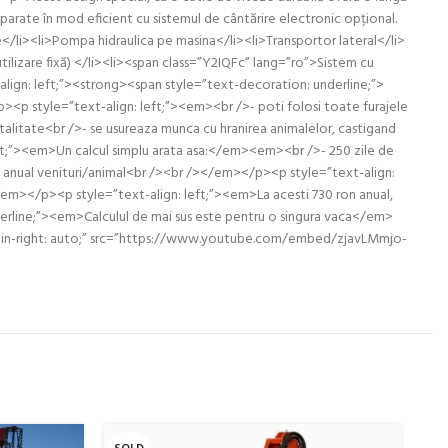
parate în mod eficient cu sistemul de cântărire electronic opțional.
</li><li>Pompa hidraulica pe masina</li><li>Transportor lateral</li>
lizare fixă) </li><li><span class=”Y2IQFc” lang=”ro”>Sistem cu
lign: left;”><strong><span style=”text-decoration: underline;”>
p style=”text-align: left;”><em><br />- poti folosi toate furajele
 totalitate<br />- se usureaza munca cu hranirea animalelor, castigand
ft;”><em>Un calcul simplu arata asa:</em><em><br />- 250 zile de
 ron anual venituri/animal<br /><br /></em></p><p style=”text-align:
em></p><p style=”text-align: left;”><em>La acesti 730 ron anual,
derline;”><em>Calculul de mai sus este pentru o singura vaca</em>
margin-right: auto;” src=”https://www.youtube.com/embed/zjavLMmjo-