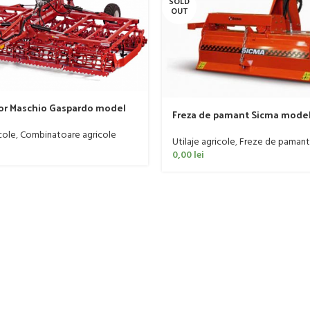
SOLD
OUT
r Maschio Gaspardo model
Freza de pamant Sicma model 
 120-190 CP
185cm, 20-50 CP
cole
,
Combinatoare agricole
Utilaje agricole
,
Freze de pamant
0,00
lei