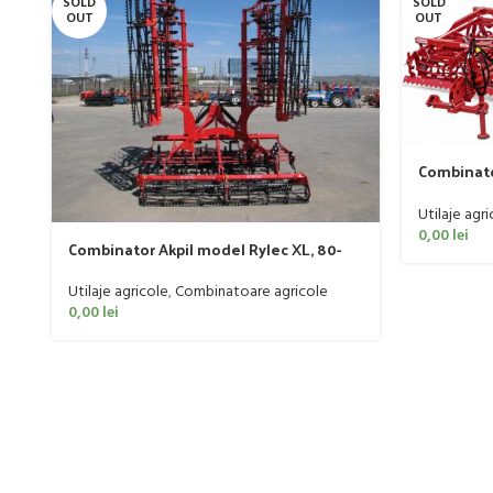
SOLD
SOLD
OUT
OUT
Combinato
Sandokan,
Utilaje agri
0,00
lei
Combinator Akpil model Rylec XL, 80-
160 CP
Utilaje agricole
,
Combinatoare agricole
0,00
lei