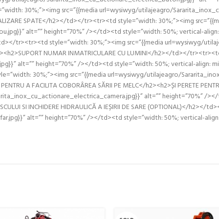
dth: 30%;”><img src=”{{media url=wysiwyg/utilajeagro/Sararita_inox_cu_
NALIZARE SPATE</h2></td></tr><tr><td style=”width: 30%;”><img src=”{{
ou.jpg}}” alt=”” height=”70%” /></td><td style=”width: 50%; vertical-a
/tr><tr><td style=”width: 30%;”><img src=”{{media url=wysiwyg/utilajea
dle;”><h2>SUPORT NUMAR INMATRICULARE CU LUMINI</h2></td></tr><tr><td 
.jpg}}” alt=”” height=”70%” /></td><td style=”width: 50%; vertical-alig
width: 30%;”><img src=”{{media url=wysiwyg/utilajeagro/Sararita_inox_c
TOR PENTRU A FACILITA COBORÂREA SĂRII PE MELC</h2><h2>ȘI PERETE PEN
arita_inox_cu_actionare_electrica_camera.jpg}}” alt=”” height=”70%” /><
UI SI INCHIDERE HIDRAULICĂ A IEȘIRII DE SARE (OPTIONAL)</h2></td></t
ofar.jpg}}” alt=”” height=”70%” /></td><td style=”width: 50%; vertical-