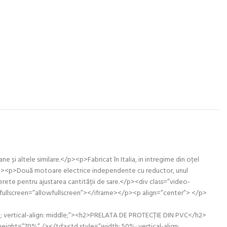
ne și altele similare.</p><p>Fabricat în Italia, in intregime din oțel
304.</p><p>Două motoare electrice independente cu reductor, unul
perete pentru ajustarea cantității de sare.</p><div class=”video-
ullscreen=”allowfullscreen”></iframe></p><p align=”center”> </p>
; vertical-align: middle;”><h2>PRELATA DE PROTECȚIE DIN PVC</h2>
eight=”70%” /></td><td style=”width: 50%; vertical-align: