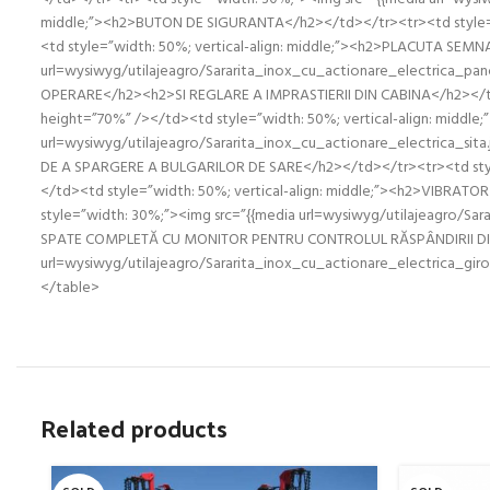
middle;”><h2>BUTON DE SIGURANTA</h2></td></tr><tr><td style=”wi
<td style=”width: 50%; vertical-align: middle;”><h2>PLACUTA SEM
url=wysiwyg/utilajeagro/Sararita_inox_cu_actionare_electrica_pan
OPERARE</h2><h2>SI REGLARE A IMPRASTIERII DIN CABINA</h2></td><
height=”70%” /></td><td style=”width: 50%; vertical-align: mid
url=wysiwyg/utilajeagro/Sararita_inox_cu_actionare_electrica_sita
DE A SPARGERE A BULGARILOR DE SARE</h2></td></tr><tr><td style=”
</td><td style=”width: 50%; vertical-align: middle;”><h2>VIBRA
style=”width: 30%;”><img src=”{{media url=wysiwyg/utilajeagro/Sar
SPATE COMPLETĂ CU MONITOR PENTRU CONTROLUL RĂSPÂNDIRII DISCUL
url=wysiwyg/utilajeagro/Sararita_inox_cu_actionare_electrica_gir
</table>
Related products