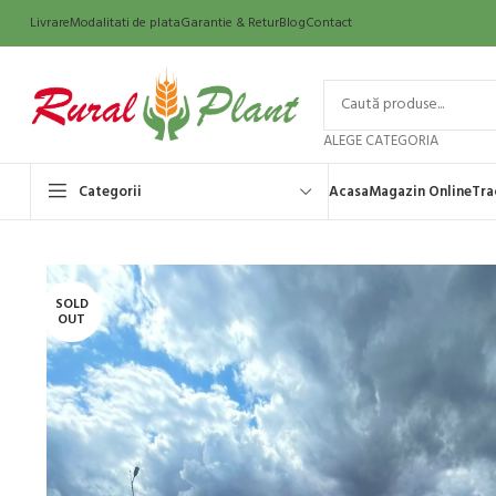
Livrare
Modalitati de plata
Garantie & Retur
Blog
Contact
ALEGE CATEGORIA
Categorii
Acasa
Magazin Online
Tra
SOLD
OUT