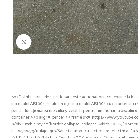
Click to enlarge
<p>Distribuitorul electric de sare este actionat prin conexiune la bater
inoxidabil AISI 304, surub din oțel inoxidabil AISI 304 cu caracteris
pentru funcționarea melcului și celălalt pentru funcționarea discului 
container”><p align=”center”><iframe src=”https://www.youtube.c
</div><table style=”border-collapse: collapse; width: 100%;” bord
url=wysiwyg/utilajeagro/Sararita_inox_cu_actionare_electrica_Faz
</td></tr><tr><td style=”width: 30%;”><img src=”{{media url=wysiwy