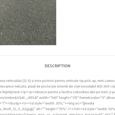
DESCRIPTION
ia vehiculului (12 V) si este potrivit pentru vehicule tip pick-up, mini-camioa
tici mecanice ridicate, plasă de protecție internă din oțel inoxidabil AISI 
de împrăștiere.</p><p>Vibrator pentru a facilita coborârea sării pe melc și 
om/embed/rQAl-_d1DL8″ width=”560″ height=”315″ frameborder=”0″ allowf
er=”1″><tbody><tr><td style=”width: 30%;”><img src=”{{media
a_Wolf_12_V_02.jpg}}” alt=”” height=”70%” /></td><td style=”width: 50%
g/utilajeagro/Sararita_inox_cu_actionare_electrica_buton.jpg}}” alt=”” h