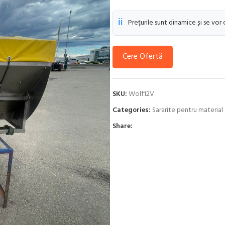
ℹ️
Prețurile sunt dinamice și se vor
Cere Ofertă
SKU:
Wolf12V
Categories:
Sararite pentru material
Share: