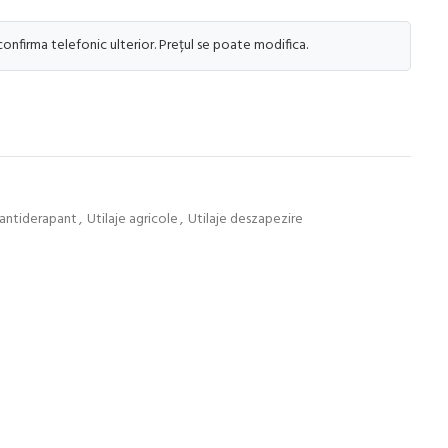
 confirma telefonic ulterior. Prețul se poate modifica.
 antiderapant
,
Utilaje agricole
,
Utilaje deszapezire