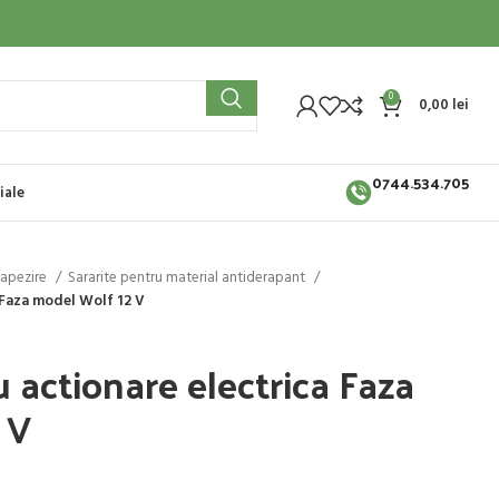
0
0,00
lei
0744.534.705
iale
zapezire
Sararite pentru material antiderapant
 Faza model Wolf 12 V
u actionare electrica Faza
 V