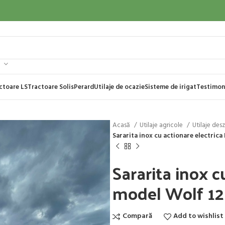
ctoare LS
Tractoare Solis
Perard
Utilaje de ocazie
Sisteme de irigat
Testimon
Acasă
Utilaje agricole
Utilaje des
Sararita inox cu actionare electrica
Sararita inox c
model Wolf 12
Compară
Add to wishlist