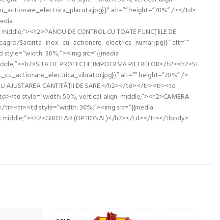
actionare_electrica_placuta.jpg}}” alt=”” height=”70%” /></td>
media
lign: middle;”><h2>PANOU DE CONTROL CU TOATE FUNCȚIILE DE
gro/Sararita_inox_cu_actionare_electrica_numar.jpg}}” alt=””
style=”width: 30%;”><img src=”{{media
n: middle;”><h2>SITA DE PROTECTIE IMPOTRIVA PIETRELOR</h2><h2>SI
u_actionare_electrica_vibrator.jpg}}” alt=”” height=”70%” />
TRU AJUSTAREA CANTITĂȚII DE SARE.</h2></td></tr><tr><td
/td><td style=”width: 50%; vertical-align: middle;”><h2>CAMERA
r><tr><td style=”width: 30%;”><img src=”{{media
align: middle;”><h2>GIROFAR (OPTIONAL)</h2></td></tr></tbody>