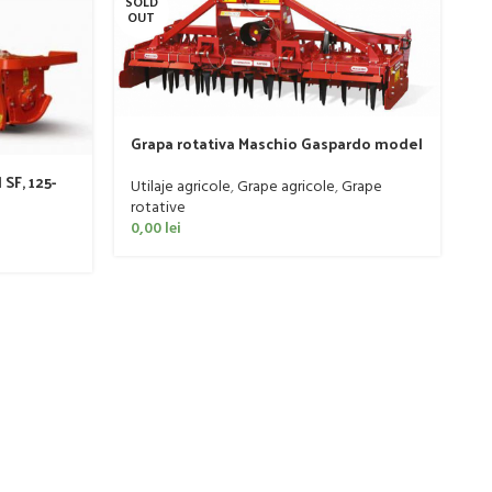
SOLD
SO
OUT
O
Grapa rotativa Maschio Gaspardo model
DOMINATOR DM RAPIDO 4000 PLUS
SF, 125-
Utilaje agricole
,
Grape agricole
,
Grape
rotative
M
0,00
lei
s
C
Ut
0