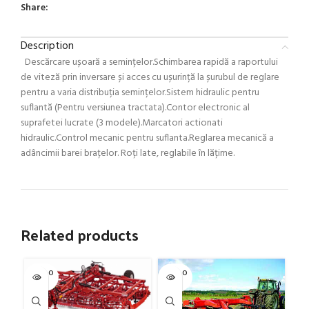
Share:
Description
Descărcare ușoară a semințelor.Schimbarea rapidă a raportului
de viteză prin inversare și acces cu ușurință la șurubul de reglare
pentru a varia distribuția semințelor.Sistem hidraulic pentru
suflantă (Pentru versiunea tractata).Contor electronic al
suprafetei lucrate (3 modele).Marcatori actionati
hidraulic.Control mecanic pentru suflanta.Reglarea mecanică a
adâncimii barei brațelor. Roți late, reglabile în lățime.
Related products
SOLD O
SOLD O
SOL
UT
UT
U