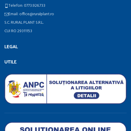
Telefon: 0773.926.733
Email: office@ruralplant.ro
S.C. RURAL PLANT S.R.L.
CUI RO 29311153
LEGAL
UTILE