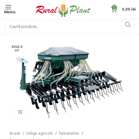
0
0,00
lei
Meniu
SOLD O
UT
Click to enlarge
Acasă
Utilaje agricole
Semanatori