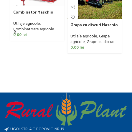
Combinator Maschio
Gaspardo model
Ma
Sandokan, 120-190 CP
Utilaje agricole
,
Grapa cu discuri Maschio
us
Combinatoare agricole
Gaspardo model MX 400
si
Ut
0,00
lei
Utilaje agricole
,
Grape
ER
re
agricole
,
Grape cu discuri
0
0,00
lei
LUGOJ STR. A.C. POPOVICI NR 19