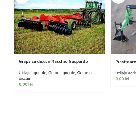
Grapa cu discuri Maschio Gaspardo
Prasitoare
model MX 400
Utilaje agricole
,
Grape agricole
,
Grape cu
Utilaje agri
discuri
0,00
lei
0,00
lei