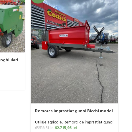
R
unghiulari
Ut
a 40 CP
0
Remorca imprastiat gunoi Bicchi model
BVTO-H, 3 Tone, franare hidraulica
Utilaje agricole
,
Remorci de imprastiat gunoi
62.715,95
lei
65.538,51
lei