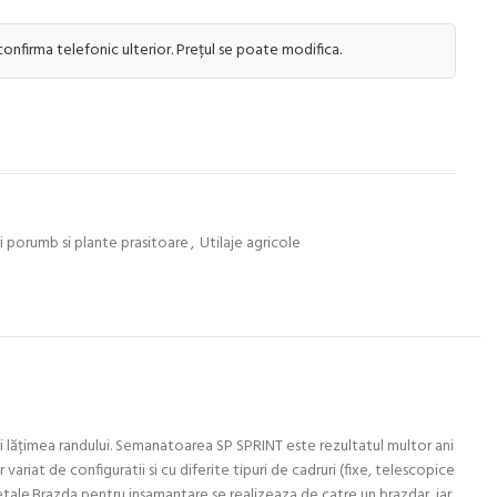
 confirma telefonic ulterior. Prețul se poate modifica.
 porumb si plante prasitoare
,
Utilaje agricole
i lățimea randului. Semanatoarea SP SPRINT este rezultatul multor ani
ariat de configuratii si cu diferite tipuri de cadruri (fixe, telescopice
getale.Brazda pentru insamantare se realizeaza de catre un brazdar, iar