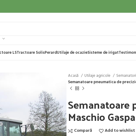
ctoare LS
Tractoare Solis
Perard
Utilaje de ocazie
Sisteme de irigat
Testimon
Acasă
Utilaje agricole
Semanator
Semanatoare pneumatica de preciz
Semanatoare p
Maschio Gaspa
Compară
Add to wishlist