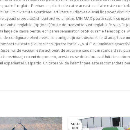
 ce poate fi reglata. Presiunea aplicata de catre aceasta unitate este contro
icSet luminiPlacute avertizareFertilizare cu discSet discuri floareSet discu
e ușoară și precisăDistribuitorul volumetric MINIMAX poate stabili cu ușurinț
ransmisie reglabile (opțional)Roțile de transmisie sunt reglabile în sus și în j
a larga de cadre pentru echiparea semanatorilor SP cu rame telescopice. Mod
ate de configurare plantareMulte configurații sunt disponibile să adapteze unit
compacte-uscate și dure sunt sugerate roțile 2 „V și 1” V. Semănare exactăS
ă.Sistemul de vacuum este acționat de arborele cardanic in standard sau poat
mai multe reziduuri, coceni de porumb, acesta nu se deterioreaza.Unitatea ar
atul experienței Gaspardo. Unitatea SP de însămânțare este recomandata pen
SOLD
OUT