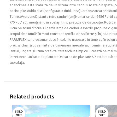
adancimea este stabilita de un sistem intre cadru si roata din spate,
patina plus dublu disc (configuratia dublu disc)CardanMarcator hidraul
TehniceVersiuneDistanta intre randuri (cm)Numar randuri6456 Fertilizar
770 kg / ac), menținând în același timp precizia de distribuție. Roți de t
lucra pe soluri dificile. O gamă largă de cadreGaspardo propune o gam
scopul de a urmări în mod constant profilul de sol în sus și în jos. Unit
FARMFLEX sunt recomandate în solurile nisipoase în timp ce în soluri 
precisa chiar și cu seminte de dimensiuni inegale sau formă neregulat
lanțuri, ungere și uzura praf.Stai fără frică în timp ce lucrează pe 
intretinere. Unitate de plantareUnitatea de plantare SP este rezult
suprafața.
Related products
SOLD
SOLD
OUT
OUT