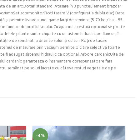
lata de un arc.Dotari standard: Atasare in 3 puncteElement brazdar
ri porumbSet scormonitoriRoti tasare V (configuratia dublu disc) Date
ă și permite livrarea unei game largi de seminte (5-70 kg / ha – 55-
os in functie de profilul solului. Cu ajutorul acestuia optional se poate
elele pliante sunt echipate cu un sistem hidraulic pe flancuri, în
ățile de semănat la diferite soluri și culturi. Roți de tasare
istemul de măsurare prin vacuum permite o citire selectivă foarte
e fi adaugat sistemul hidraulic ca opțional. Arbore cardanicUita de
borelui cardanic garanteaza o insamantare corespunzatoare fara
tru semănat pe soluri lucrate cu câteva resturi vegetale de pe
SO
-4%
O