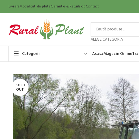
Livrare
Modalitati de plata
Garantie & Retur
Blog
Contact
ALEGE CATEGORIA
Categorii
Acasa
Magazin Online
Tra
SOLD
OUT