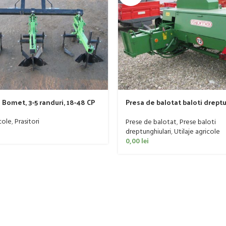
 Bomet, 3-5 randuri, 18-48 CP
Presa de balotat baloti drept
Sipma model PK KOSTKA , de l
cole
,
Prasitori
Prese de balotat
,
Prese baloti
dreptunghiulari
,
Utilaje agricole
0,00
lei