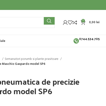
0
0,00
lei
0744.534.705
iale
i
Semanatori porumb si plante prasitoare
ie Maschio Gaspardo model SP6
neumatica de precizie
rdo model SP6