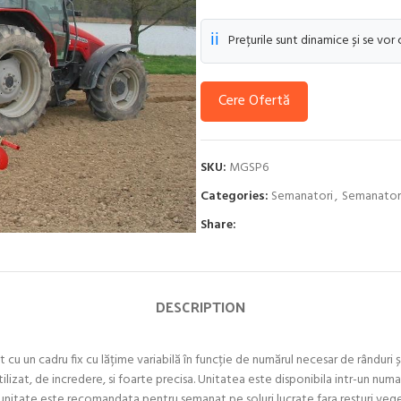
ℹ️
Prețurile sunt dinamice și se vor
Cere Ofertă
SKU:
MGSP6
Categories:
Semanatori
,
Semanatori
Share:
DESCRIPTION
un cadru fix cu lățime variabilă în funcție de numărul necesar de rânduri ș
at, de incredere, si foarte precisa. Unitatea este disponibila intr-un numar v
sta unitate este recomandata pentru semanat pe soluri lucrate fara resturi ve