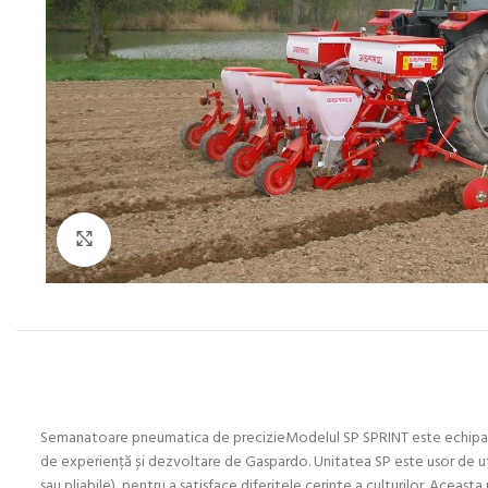
Click to enlarge
Semanatoare pneumatica de precizieModelul SP SPRINT este echipat cu 
de experiență și dezvoltare de Gaspardo. Unitatea SP este usor de utiliz
sau pliabile), pentru a satisface diferitele cerinte a culturilor. Acea