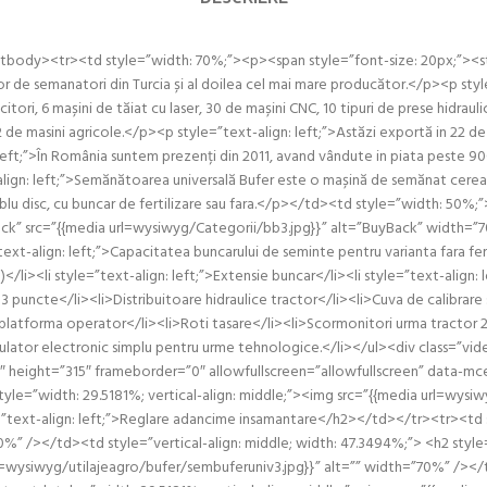
><tbody><tr><td style=”width: 70%;”><p><span style=”font-size: 20px;”><s
tor de semanatori din Turcia și al doilea cel mai mare producător.</p><p styl
tori, 6 mașini de tăiat cu laser, 30 de mașini CNC, 10 tipuri de prese hidrau
2 de masini agricole.</p><p style=”text-align: left;”>Astăzi exportă in 22 de țăr
eft;”>În România suntem prezenți din 2011, avand vândute in piata peste 900
-align: left;”>Semănătoarea universală Bufer este o mașină de semănat cereale
dublu disc, cu buncar de fertilizare sau fara.</p></td><td style=”width: 5
BuyBack” src=”{{media url=wysiwyg/Categorii/bb3.jpg}}” alt=”BuyBack” widt
ext-align: left;”>Capacitatea buncarului de seminte pentru varianta fara fert
ia)</li><li style=”text-align: left;”>Extensie buncar</li><li style=”text-al
 puncte</li><li>Distribuitoare hidraulice tractor</li><li>Cuva de calibrare s
 platforma operator</li><li>Roti tasare</li><li>Scormonitori urma tractor 2
lator electronic simplu pentru urme tehnologice.</li></ul><div class=”vi
ight=”315″ frameborder=”0″ allowfullscreen=”allowfullscreen” data-mc
e=”width: 29.5181%; vertical-align: middle;”><img src=”{{media url=wysiw
=”text-align: left;”>Reglare adancime insamantare</h2></td></tr><tr><td s
%” /></td><td style=”vertical-align: middle; width: 47.3494%;”> <h2 style
url=wysiwyg/utilajeagro/bufer/sembuferuniv3.jpg}}” alt=”” width=”70%” /></