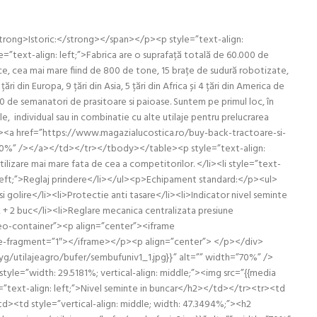
trong>Istoric:</strong></span></p><p style=”text-align:
e=”text-align: left;”>Fabrica are o suprafață totală de 60.000 de
lice, cea mai mare fiind de 800 de tone, 15 brațe de sudură robotizate,
i din Europa, 9 țări din Asia, 5 țări din Africa și 4 țări din America de
 de semanatori de prasitoare si paioase. Suntem pe primul loc, în
, individual sau in combinatie cu alte utilaje pentru prelucrarea
0%;”><a href=”https://www.magazialucostica.ro/buy-back-tractoare-si-
h=”70%” /></a></td></tr></tbody></table><p style=”text-align:
ilizare mai mare fata de cea a competitorilor. </li><li style=”text-
ign: left;”>Reglaj prindere</li></ul><p>Echipament standard:</p><ul>
i golire</li><li>Protectie anti tasare</li><li>Indicator nivel seminte
 + 2 buc</li><li>Reglare mecanica centralizata presiune
deo-container”><p align=”center”><iframe
e-fragment=”1″></iframe></p><p align=”center”> </p></div>
yg/utilajeagro/bufer/sembufuniv1_1.jpg}}” alt=”” width=”70%” />
tyle=”width: 29.5181%; vertical-align: middle;”><img src=”{{media
=”text-align: left;”>Nivel seminte in buncar</h2></td></tr><tr><td
td><td style=”vertical-align: middle; width: 47.3494%;”><h2