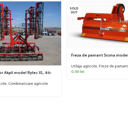
SOLD
OUT
Freza de pamant Sicma model 
185cm, 20-50 CP
Utilaje agricole
,
Freze de pamant
0,00
lei
r Akpil model Rylec XL, 80-
cole
,
Combinatoare agricole