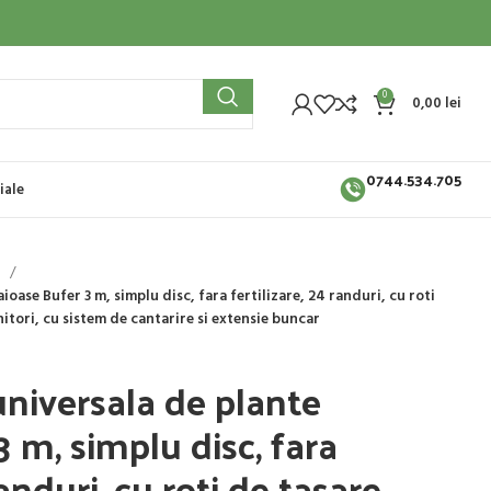
0
0,00
lei
0744.534.705
iale
i
oase Bufer 3 m, simplu disc, fara fertilizare, 24 randuri,​ cu roti
tori, cu sistem de cantarire si extensie buncar
niversala de plante
 m, simplu disc, fara
anduri,​ cu roti de tasare,