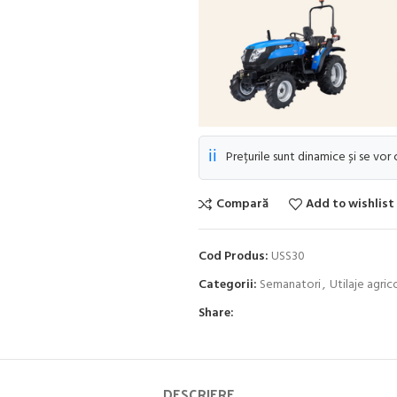
ℹ️
Prețurile sunt dinamice și se vor
Compară
Add to wishlist
Cod Produs:
USS30
Categorii:
Semanatori
,
Utilaje agric
Share:
DESCRIERE