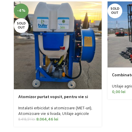
SOLD
-4%
OUT
SOLD
OUT
Combinato
160 CP
Utilaje agri
0,00
lei
Atomizor purtat vopsit, pentru vie si
livada Bufer, model Ronda Clasic, 200
litri
Instalatii erbicidat si atomizoare (MET-uri)
,
Atomizoare vie si livada
,
Utilaje agricole
8.064,46
lei
8.418,51
lei