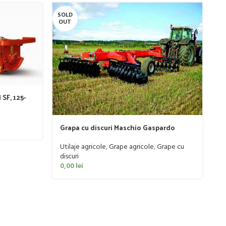
SOLD
SO
OUT
O
SF, 125-
M
Grapa cu discuri Maschio Gaspardo
s
model MX 400
C
Ut
Utilaje agricole
,
Grape agricole
,
Grape cu
0
discuri
0,00
lei