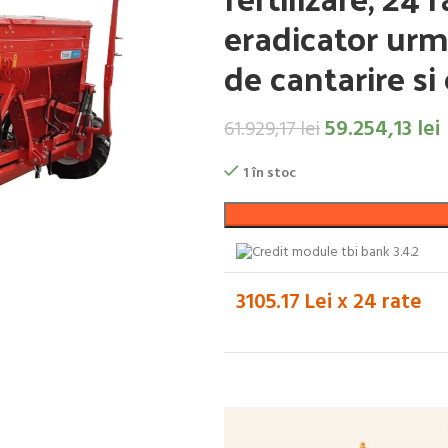
eradicator urm
de cantarire si
59.254,13
lei
61.929,17
lei
1 în stoc
3105.17 Lei x 24 rate