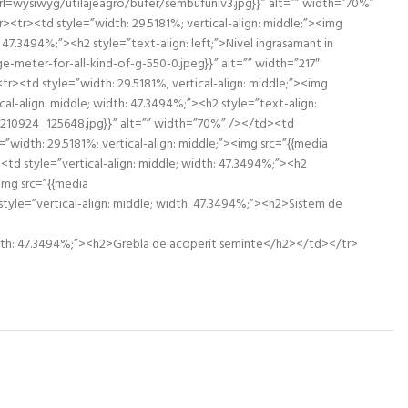
 url=wysiwyg/utilajeagro/bufer/sembufuniv3.jpg}}” alt=”” width=”70%”
r><tr><td style=”width: 29.5181%; vertical-align: middle;”><img
47.3494%;”><h2 style=”text-align: left;”>Nivel ingrasamant in
-meter-for-all-kind-of-g-550-0.jpeg}}” alt=”” width=”217″
tr><td style=”width: 29.5181%; vertical-align: middle;”><img
l-align: middle; width: 47.3494%;”><h2 style=”text-align:
/20210924_125648.jpg}}” alt=”” width=”70%” /></td><td
”width: 29.5181%; vertical-align: middle;”><img src=”{{media
d style=”vertical-align: middle; width: 47.3494%;”><h2
<img src=”{{media
le=”vertical-align: middle; width: 47.3494%;”><h2>Sistem de
dth: 47.3494%;”><h2>Grebla de acoperit seminte</h2></td></tr>