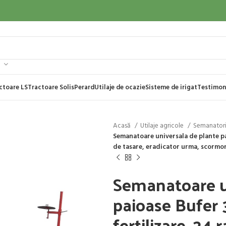
ctoare LS
Tractoare Solis
Perard
Utilaje de ocazie
Sisteme de irigat
Testimon
Acasă
Utilaje agricole
Semanator
​Semanatoare universala de plante pai
de tasare, eradicator urma, scormoni
​Semanatoare u
paioase Bufer 3
fertilizare, 24 r