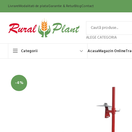
Livrare
Modalitati de plata
Garantie & Retur
Blog
Contact
ALEGE CATEGORIA
Categorii
Acasa
Magazin Online
Tra
-4%