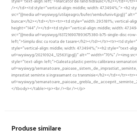
style=”text-align: left;”>Marcator de rand hidraulic</h2></td></tr>
/></td><td style=”vertical-align: middle; width: 47.3494%;”> <h2 sty
src=”{{media url=wysiwyg/utilajeagro/bufer/sembufuniv4.jpg}}” alt=””
buncar</h2></td></tr><tr><td style=”width: 29.5181%; vertical-ali
height=”144″ /></td><td style=”vertical-align: middle; width: 47.34
src=”{{media url=wysiwyg/637216907893675380-b75-single-disc-row-uni
left;”>Simplu disc cu roata de tasare</h2></td></tr><tr><td style=
style=”vertical-align: middle; width: 47.3494%;”><h2 style=”text-ali
url=wysiwyg/20210924_125631.jpg}}” alt=”” width=”70%” /><img src=
style=”text-align: left;”>Galeata plastic pentru calibrarea semanato
url=wysiwyg/semanatoare_paioase_sistem_de_imprastiat_seminte_si_
imprastiat seminte si ingrasamant cu transmisie</h2></td></tr><tr><t
url=wysiwyg/semanatoare_paioase_grebla_de_acoeprit_seminte_2_.j
</tbody></table><p><br /><br /></p>
Produse similare