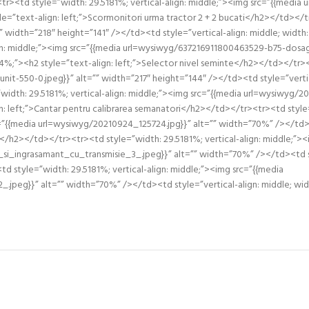
<tr><td style=”width: 29.5181%; vertical-align: middle;”><img src=”{{media
le=”text-align: left;”>Scormonitori urma tractor 2 + 2 bucati</h2></td></t
 width=”218″ height=”141″ /></td><td style=”vertical-align: middle; width: 
gn: middle;”><img src=”{{media url=wysiwyg/637216911800463529-b75-dosage
94%;”><h2 style=”text-align: left;”>Selector nivel seminte</h2></td></tr><
t-550-0.jpeg}}” alt=”” width=”217″ height=”144″ /></td><td style=”vertica
”width: 29.5181%; vertical-align: middle;”><img src=”{{media url=wysiwyg
gn: left;”>Cantar pentru calibrarea semanatori</h2></td></tr><tr><td style=
”{{media url=wysiwyg/20210924_125724.jpg}}” alt=”” width=”70%” /></td><t
ri</h2></td></tr><tr><td style=”width: 29.5181%; vertical-align: middle;”>
ingrasamant_cu_transmisie_3_.jpeg}}” alt=”” width=”70%” /></td><td sty
d style=”width: 29.5181%; vertical-align: middle;”><img src=”{{media
peg}}” alt=”” width=”70%” /></td><td style=”vertical-align: middle; wi