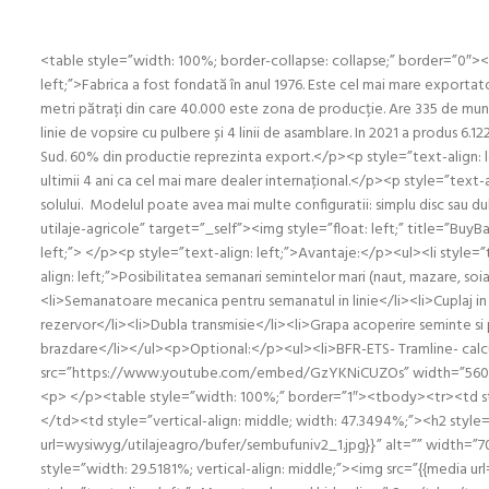
<table style=”width: 100%; border-collapse: collapse;” border=”0″
left;”>Fabrica a fost fondată în anul 1976. Este cel mai mare exporta
metri pătrați din care 40.000 este zona de producție. Are 335 de munci
linie de vopsire cu pulbere și 4 linii de asamblare. In 2021 a produs 6.12
Sud. 60% din productie reprezinta export.</p><p style=”text-align: l
ultimii 4 ani ca cel mai mare dealer internațional.</p><p style=”text
solului. Modelul poate avea mai multe configuratii: simplu disc sau 
utilaje-agricole” target=”_self”><img style=”float: left;” title=”
left;”> </p><p style=”text-align: left;”>Avantaje:</p><ul><li style=”t
align: left;”>Posibilitatea semanari semintelor mari (naut, mazare, so
<li>Semanatoare mecanica pentru semanatul in linie</li><li>Cuplaj in 3
rezervor</li><li>Dubla transmisie</li><li>Grapa acoperire seminte si
brazdare</li></ul><p>Optional:</p><ul><li>BFR-ETS- Tramline- calcu
src=”https://www.youtube.com/embed/GzYKNiCUZOs” width=”560″ he
<p> </p><table style=”width: 100%;” border=”1″><tbody><tr><td styl
</td><td style=”vertical-align: middle; width: 47.3494%;”><h2 style
url=wysiwyg/utilajeagro/bufer/sembufuniv2_1.jpg}}” alt=”” width=”70
style=”width: 29.5181%; vertical-align: middle;”><img src=”{{media 