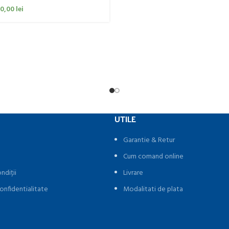
00,00
lei
UTILE
Garantie & Retur
Cum comand online
ndiții
Livrare
onfidentialitate
Modalitati de plata