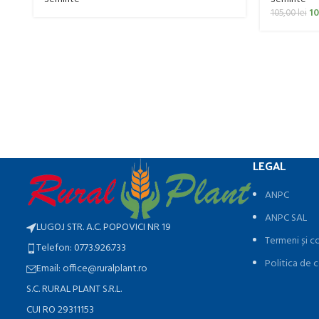
1
105,00
lei
LEGAL
ANPC
ANPC SAL
LUGOJ STR. A.C. POPOVICI NR 19
Termeni și co
Telefon: 0773.926.733
Politica de c
Email: office@ruralplant.ro
S.C. RURAL PLANT S.R.L.
CUI RO 29311153