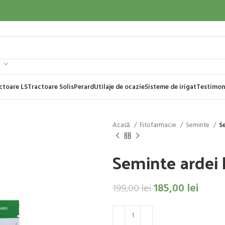
ctoare LS
Tractoare Solis
Perard
Utilaje de ocazie
Sisteme de irigat
Testimon
Acasă
Fitofarmacie
Seminte
S
Seminte ardei
185,00
lei
199,00
lei