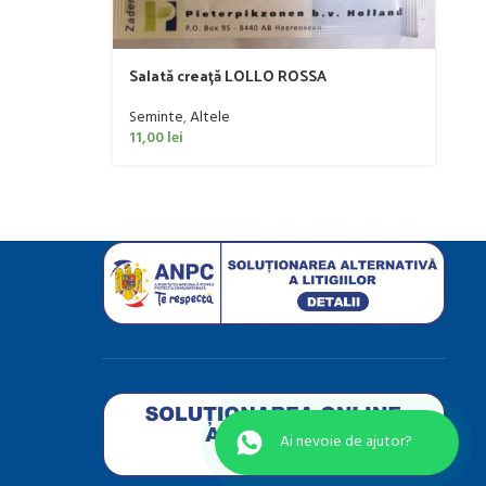
3
Salată creață LOLLO ROSSA
Seminte
,
Altele
11,00
lei
Ai nevoie de ajutor?