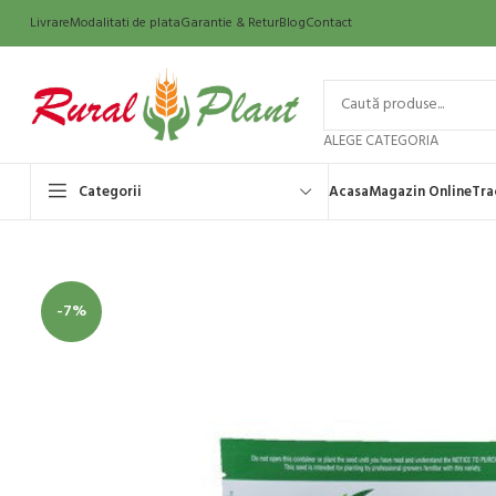
Livrare
Modalitati de plata
Garantie & Retur
Blog
Contact
ALEGE CATEGORIA
Categorii
Acasa
Magazin Online
Tra
-7%