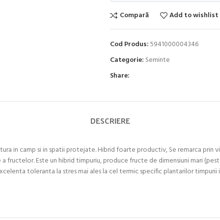
Compară
Add to wishlist
Cod Produs:
5941000004346
Categorie:
Seminte
Share:
DESCRIERE
ra in camp si in spatii protejate. Hibrid foarte productiv, Se remarca prin vigo
 a fructelor. Este un hibrid timpuriu, produce fructe de dimensiuni mari (pest
celenta toleranta la stres mai ales la cel termic specific plantarilor timpurii