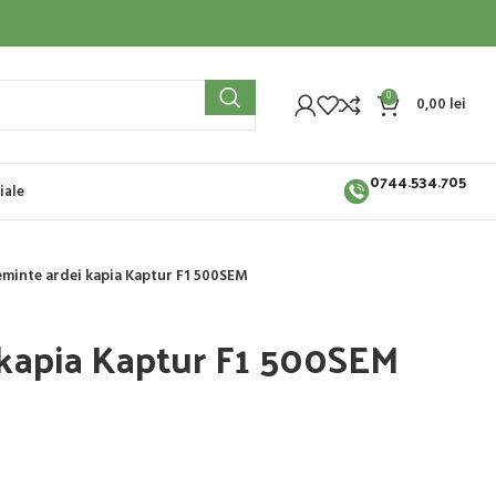
0
0,00
lei
0744.534.705
iale
eminte ardei kapia Kaptur F1 500SEM
 kapia Kaptur F1 500SEM