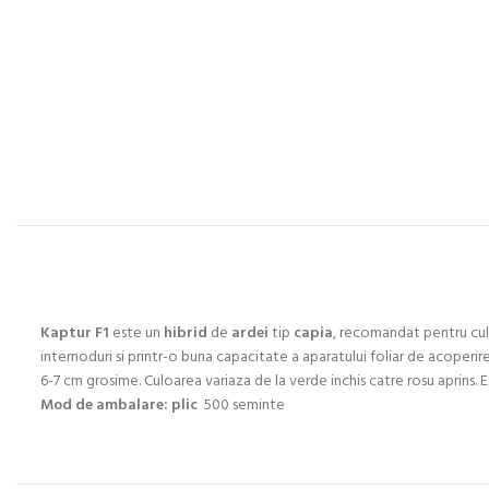
Kaptur F1
este un
hibrid
de
ardei
tip
capia
, recomandat pentru cultu
internoduri si printr-o buna capacitate a aparatului foliar de acoperire
6-7 cm grosime. Culoarea variaza de la verde inchis catre rosu aprins. Ex
Mod de ambalare: plic
500 seminte