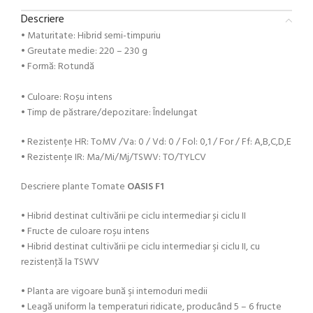
Descriere
• Maturitate: Hibrid semi-timpuriu
• Greutate medie: 220 – 230 g
• Formă: Rotundă
• Culoare: Roșu intens
• Timp de păstrare/depozitare: Îndelungat
• Rezistențe HR: ToMV /Va: 0 / Vd: 0 / Fol: 0,1 / For / Ff: A,B,C,D,E
• Rezistențe IR: Ma/Mi/Mj/TSWV: TO/TYLCV
Descriere plante Tomate
OASIS F1
• Hibrid destinat cultivării pe ciclu intermediar și ciclu II
• Fructe de culoare roșu intens
• Hibrid destinat cultivării pe ciclu intermediar şi ciclu II, cu
rezistenţă la TSWV
• Planta are vigoare bună şi internoduri medii
• Leagă uniform la temperaturi ridicate, producând 5 – 6 fructe