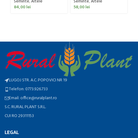
Seminte
,
Altele
Se
Seminte
,
Altele
84,00
lei
58,00
lei
10
LUGOJ STR. A.C. POPOVICI NR 19
Telefon: 0773.926.733
Email: office@ruralplant.ro
S.C. RURAL PLANT S.R.L.
CUI RO 29311153
LEGAL