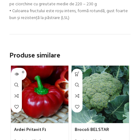
pe ciorchine cu greutate medie de 220 – 230 g
• Culoarea fructului este roşu intens, formă rotundă, gust foarte
bun şi rezistenţă la păstrare (LSL)
Produse similare
SOLD O
-5
UT
Ardei Pritavit F1
Brocoli BELSTAR
C
1000sem