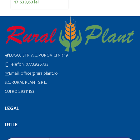
17.633,63
lei
LUGOJ STR. A.C. POPOVICI NR 19
Telefon: 0773.926.733
Email: office@ruralplant.ro
S.C. RURAL PLANT S.R.L.
CUI RO 29311153
LEGAL
UTILE