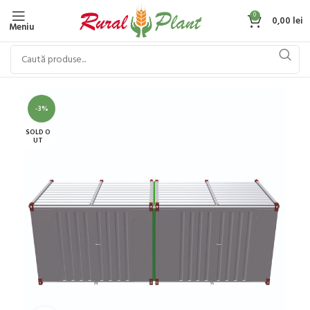
0
0,00
lei
Meniu
-3%
SOLD O
UT