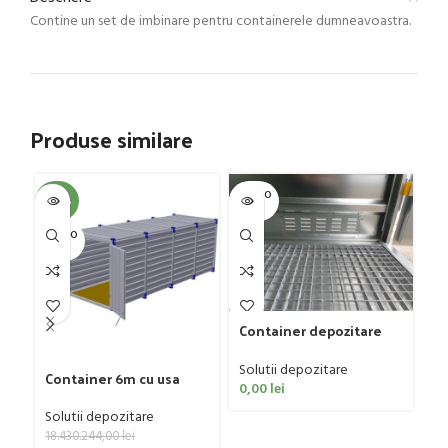
Contine un set de imbinare pentru containerele dumneavoastra.
Produse similare
SOLD O
-100%
-4
UT
SOLD O
SOL
UT
U
Container depozitare
substante chimice
Kovobel, 3m x 2m, KVB-
Solutii depozitare
Co
Container 6m cu usa
023830B
0,00
lei
cu
dubla in fata, 6m x 2m,
m
KVB-021381B
So
Solutii depozitare
10
18.430.244,00
lei