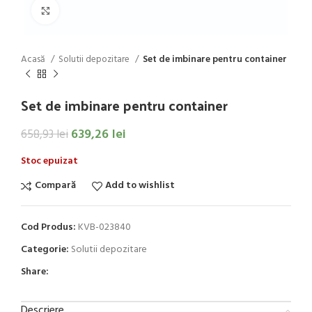
Click to enlarge
Acasă
Solutii depozitare
Set de imbinare pentru container
Set de imbinare pentru container
639,26
lei
658,93
lei
Stoc epuizat
Compară
Add to wishlist
Cod Produs:
KVB-023840
Categorie:
Solutii depozitare
Share:
Descriere