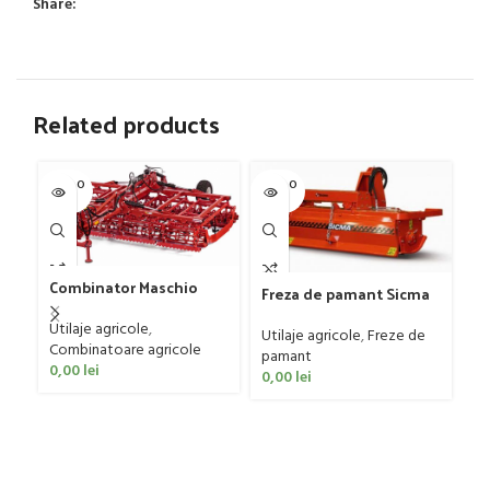
Share:
Related products
SOLD O
SOLD O
SOL
UT
UT
U
Combinator Maschio
Freza de pamant Sicma
Gaspardo model
model SF, 125-185cm, 20-
Sandokan, 120-190 CP
Utilaje agricole
,
50 CP
Utilaje agricole
,
Freze de
Pr
Combinatoare agricole
pamant
TP
0,00
lei
0,00
lei
Pr
ba
ag
0