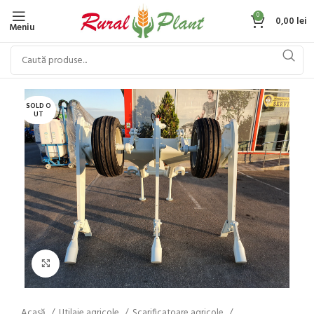
0
0,00
lei
Meniu
SOLD O
UT
Click to enlarge
Acasă
Utilaje agricole
Scarificatoare agricole