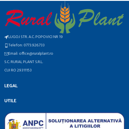
LUGOJ STR. A.C. POPOVICI NR 19
Telefon: 0773.926.733
Email: office@ruralplant.ro
S.C. RURAL PLANT S.R.L.
CUI RO 29311153
LEGAL
UTILE