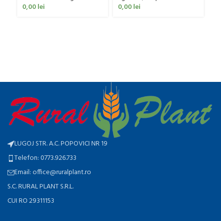
ag
0,00
lei
0,00
lei
0
LUGOJ STR. A.C. POPOVICI NR 19
Telefon: 0773.926.733
Email: office@ruralplant.ro
S.C. RURAL PLANT S.R.L.
CUI RO 29311153