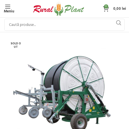
0
0,00
lei
Meniu
SOLD O
UT