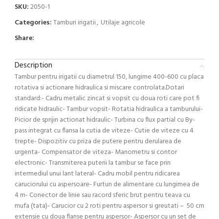
SKU:
2050-1
Categories:
Tamburi irigatii
,
Utilaje agricole
Share:
Description
Tambur pentru irigatii cu diametrul 150, lungime 400-600 cu placa
rotativa si actionare hidraulica si miscare controlata.Dotari
standard:- Cadru metalic zincat si vopsit cu doua roti care pot fi
ridicate hidraulic- Tambur vopsit- Rotatia hidraulica a tamburului-
Picior de sprijin actionat hidraulic- Turbina cu flux partial cu By-
pass integrat cu flansa la cutia de viteze- Cutie de viteze cu 4
trepte- Dispozitiv cu priza de putere pentru derularea de
urgenta- Compensator de viteza- Manometru si contor
electronic- Transmiterea puterii la tambur se face prin
intermediul unui lant lateral- Cadru mobil pentru ridicarea
caruciorului cu aspersoare- Furtun de alimentare cu lungimea de
4 m- Conector de linie sau racord sferic brut pentru teava cu
mufa (tata)- Carucior cu 2 roti pentru aspersor si greutati – 50 cm
extensie cu doua flanse pentru aspersor- Aspersor cu un set de