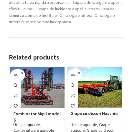
deconectarea rapida a aspersorului- Supapa de scurgere a apei la
sfârșitul cursei- Supapa de închidere a apei la intrare- Bara de
lumini cu clema de montare- Omologare rutiera- Omologare
rutiera cu motopompa incorporata
Related products
SOLD O
SOLD O
SOL
UT
UT
U
Grapa cu discuri Maschio
Combinator Akpil model
Gr
Gaspardo model MX 400
Rylec XL, 80-160 CP
Fa
Utilaje agricole
,
Grape
Utilaje agricole
,
Ut
agricole
,
Grape cu discuri
Combinatoare agricole