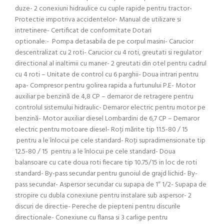
duze- 2 conexiuni hidraulice cu cuple rapide pentru tractor-
Protectie impotriva accidentelor- Manual de utilizare si
intretinere- Certificat de conformitate Dotari
optionale:- Pompa detasabila de pe corpul masini- Carucior
descentralizat cu 2 roti- Carucior cu 4 roti, greutati si regulator
directional al inaltimii cu maner- 2 greutati din otel pentru cadrul
cu 4 roti – Unitate de control cu 6 parghii- Doua intrari pentru
apa- Compresor pentru golirea rapida a furtunului P.E- Motor
auxiliar pe benzină de 4,8 CP – demaror de retragere pentru
controlul sistemului hidraulic- Demaror electric pentru motor pe
benzină- Motor auxiliar diesel Lombardini de 6,7 CP – Demaror
electric pentru motoare diesel- Roți mărite tip 11.5-80 / 15
pentru a le înlocui pe cele standard- Roți supradimensionate tip
12.5-80 / 15 pentru a le înlocui pe cele standard- Doua
balansoare cu cate doua roti fiecare tip 10.75/15 in loc de roti
standard- By-pass secundar pentru gunoiul de grajd lichid- By-
pass secundar- Aspersor secundar cu supapa de 1″ 1/2- Supapa de
stropire cu dubla conexiune pentru instalare sub aspersor- 2
discuri de directie- Pereche de piepteni pentru discurile
directionale- Conexiune cu flansa si 3 carlige pentru