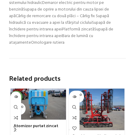
sistemului hidraulicDemaror electric pentru motor pe
benzinăSupapa de oprire a motorului din cauza lipsei de
apăCârlig de remorcare cu două plăci – Cârlig fix Supapă
hidraulică cu evacuare a apei la sfârșitul cicluluiSupapă de
închidere pentru intrarea apeiPlatformă zincatăSupapă de
închidere pentru intrarea apeiBara de lumină cu
atașamenteOmologare rutiera
Related products
SOLD O
SOL
-4%
UT
U
SOLD O
UT
Atomizor purtat zincat
pentru vie si livada