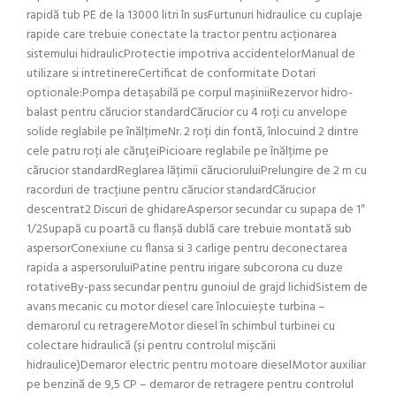
rapidă tub PE de la 13000 litri în susFurtunuri hidraulice cu cuplaje
rapide care trebuie conectate la tractor pentru acționarea
sistemului hidraulicProtectie impotriva accidentelorManual de
utilizare si intretinereCertificat de conformitate Dotari
optionale:Pompa detașabilă pe corpul mașiniiRezervor hidro-
balast pentru cărucior standardCărucior cu 4 roți cu anvelope
solide reglabile pe înălțimeNr. 2 roți din fontă, înlocuind 2 dintre
cele patru roți ale căruțeiPicioare reglabile pe înălțime pe
cărucior standardReglarea lățimii cărucioruluiPrelungire de 2 m cu
racorduri de tracțiune pentru cărucior standardCărucior
descentrat2 Discuri de ghidareAspersor secundar cu supapa de 1″
1/2Supapă cu poartă cu flanșă dublă care trebuie montată sub
aspersorConexiune cu flansa si 3 carlige pentru deconectarea
rapida a aspersoruluiPatine pentru irigare subcorona cu duze
rotativeBy-pass secundar pentru gunoiul de grajd lichidSistem de
avans mecanic cu motor diesel care înlocuiește turbina –
demarorul cu retragereMotor diesel în schimbul turbinei cu
colectare hidraulică (și pentru controlul mișcării
hidraulice)Demaror electric pentru motoare dieselMotor auxiliar
pe benzină de 9,5 CP – demaror de retragere pentru controlul