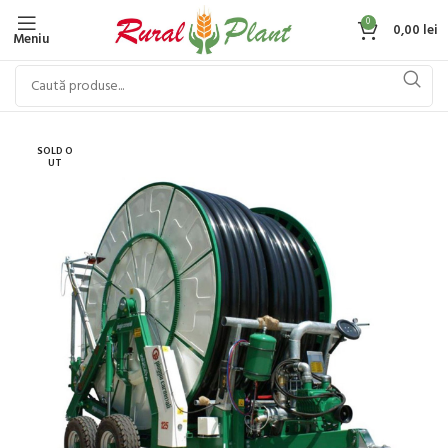
0
0,00
lei
Meniu
SOLD O
UT