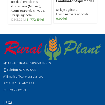
Combinator Akpil model
Bufer, model Ronda,
Instalatii erbicidat si
Gr
Rylec XL, 80-160 CP
300 litri
atomizoare (MET-uri)
,
Fa
Utilaje agricole
,
Atomizoare vie si livada
,
Ut
Combinatoare agricole
Utilaje agricole
ag
0,00
lei
11.772,15
lei
12.303,22
lei
0
LUGOJ STR. A.C. POPOVICI NR 19
Telefon: 0773.926.733
Email: office@ruralplant.ro
S.C. RURAL PLANT S.R.L.
CUI RO 29311153
LEGAL