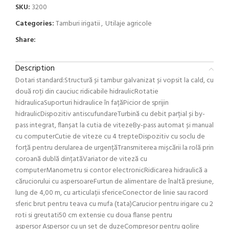
SKU:
3200
Categories:
Tamburi irigatii
,
Utilaje agricole
Share:
Description
Dotari standard:Structură și tambur galvanizat și vopsit la cald, cu
două roți din cauciuc ridicabile hidraulicRotatie
hidraulicaSuporturi hidraulice în fațăPicior de sprijin
hidraulicDispozitiv antiscufundareTurbină cu debit parțial și by-
pass integrat, flanșat la cutia de vitezeBy-pass automat și manual
cu computerCutie de viteze cu 4 trepteDispozitiv cu soclu de
forță pentru derularea de urgențăTransmiterea mișcării la rolă prin
coroană dublă dințatăVariator de viteză cu
computerManometru si contor electronicRidicarea hidraulică a
căruciorului cu aspersoareFurtun de alimentare de înaltă presiune,
lung de 4,00 m, cu articulații sfericeConector de linie sau racord
sferic brut pentru teava cu mufa (tata)Carucior pentru irigare cu 2
roti si greutati50 cm extensie cu doua flanse pentru
aspersor Aspersor cu un set de duzeCompresor pentru golire