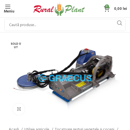
0
0,00
lei
Meniu
SOLD O
UT
Click to enlarge
Acasă
Utilaje agricole
Tocatoare resturi vegetale si coceni