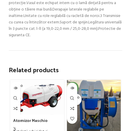
protecție.Vasul este echipat intern cu o lamă dințată pentru a
obține o tăiere mai bună.Derapaje laterale reglabile pe
inaltime.Unitate cu role reglabilă cu racletă de noroi.3 Transmisie
cu curea cu întinzător extern.Suport de sprijin.Legătura universală
în 3 puncte cat. Ι-ΙΙ (a 19,0-22,0 mm / 25,0-28,0 mm).Protectie de
siguranta CE.
Related products
SOLD O
-4%
-4
UT
SOLD O
SOL
UT
U
At
Atomizor Maschio
pe
Gaspardo model Futura
Bu
In