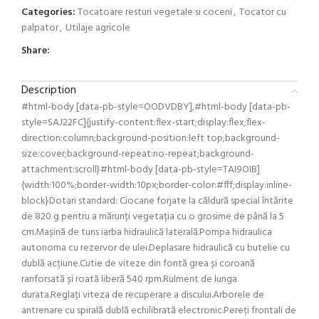
Categories:
Tocatoare resturi vegetale si coceni
,
Tocator cu
palpator
,
Utilaje agricole
Share:
Description
#html-body [data-pb-style=OODVDBY],#html-body [data-pb-
style=SAJ22FC]{justify-content:flex-start;display:flex;flex-
direction:column;background-position:left top;background-
size:cover;background-repeat:no-repeat;background-
attachment:scroll}#html-body [data-pb-style=TAI9OIB]
{width:100%;border-width:10px;border-color:#fff;display:inline-
block}Dotari standard: Ciocane forjate la căldură special întărite
de 820 g pentru a mărunți vegetația cu o grosime de până la 5
cm.Mașină de tuns iarba hidraulică laterală.Pompa hidraulica
autonoma cu rezervor de ulei.Deplasare hidraulică cu butelie cu
dublă acțiune.Cutie de viteze din fontă grea și coroană
ranforsată și roată liberă 540 rpm.Rulment de lunga
durata.Reglați viteza de recuperare a discului.Arborele de
antrenare cu spirală dublă echilibrată electronic.Pereți frontali de