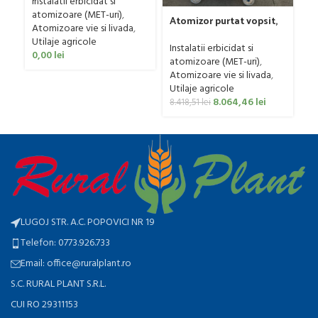
Avant 1000/800/121 E
Instalatii erbicidat si
40
at
atomizoare (MET-uri)
,
At
Atomizor purtat vopsit,
Atomizoare vie si livada
,
Ut
pentru vie si livada
Utilaje agricole
Bufer, model Ronda
12
Instalatii erbicidat si
0,00
lei
Clasic, 200 litri
atomizoare (MET-uri)
,
Atomizoare vie si livada
,
Utilaje agricole
8.064,46
lei
8.418,51
lei
LUGOJ STR. A.C. POPOVICI NR 19
Telefon: 0773.926.733
Email: office@ruralplant.ro
S.C. RURAL PLANT S.R.L.
CUI RO 29311153