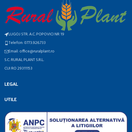
LUGOJ STR. A.C. POPOVICI NR 19
Telefon: 0773.926.733
Email: office@ruralplant.ro
S.C. RURAL PLANT S.R.L.
CUI RO 29311153
LEGAL
UTILE