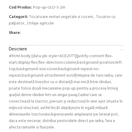
Cod Produs:
Pop-up-ULO-S-2m
Categorii:
Tocatoare resturi vegetale si coceni
,
Tocator cu
palpator
,
Utilaje agricole
Share:
Descriere
#html-body [data-pb-style=ACK2STT]{justify-content:flex-
start;display:flex;flex-direction:column;background-position:left
top;background-size:cover;background-repeat:no-
repeat;background-attachment:scroll}Mașina de tuns iarba, care
este destinată livezilor cu o distanță mai mică între rânduri,
poate folosi două mecanisme pop-up pentru a procesa întreg
spațiul dintre rânduri într-un singur pasaj.Cadrul care se
conectează la tractor, precum și reductorul în sine sunt situate în
mijlocul structurii, astfel încât depășește în egală măsură
dimensiunile tractorului.Aspersoarele amplasate pe lateral pot,
daca este necesar, distribui pesticidele direct pe iarba, fara a
afecta ramurile si frunzele.