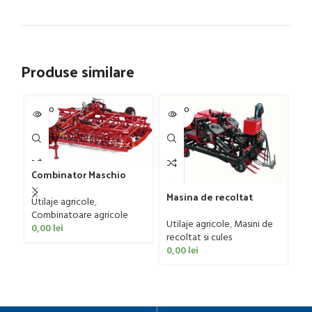
Produse similare
SOLD O
SOLD O
SOL
UT
UT
U
Combinator Maschio
Gaspardo model
Pl
Masina de recoltat
Sandokan, 120-190 CP
Utilaje agricole
,
mo
usturoi (2 randuri) cu
Combinatoare agricole
tr
Ut
sistem de prindere
Utilaje agricole
,
Masini de
0,00
lei
ag
ERME model RL 2, 70 CP
recoltat si cules
0
0,00
lei