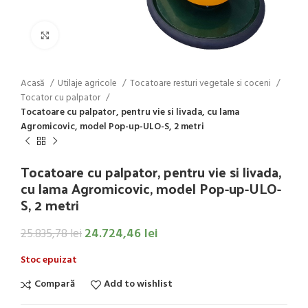
Click to enlarge
Acasă
Utilaje agricole
Tocatoare resturi vegetale si coceni
Tocator cu palpator
Tocatoare cu palpator, pentru vie si livada, cu lama
Agromicovic, model Pop-up-ULO-S, 2 metri
Tocatoare cu palpator, pentru vie si livada,
cu lama Agromicovic, model Pop-up-ULO-
S, 2 metri
24.724,46
lei
25.835,78
lei
Stoc epuizat
Compară
Add to wishlist