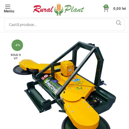
0
0,00
lei
Meniu
-4%
SOLD O
UT