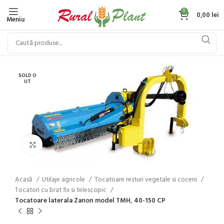
0
0,00
lei
Meniu
SOLD O
UT
Click to enlarge
Acasă
Utilaje agricole
Tocatoare resturi vegetale si coceni
Tocatori cu brat fix si telescopic
Tocatoare laterala Zanon model TMH, 40-150 CP