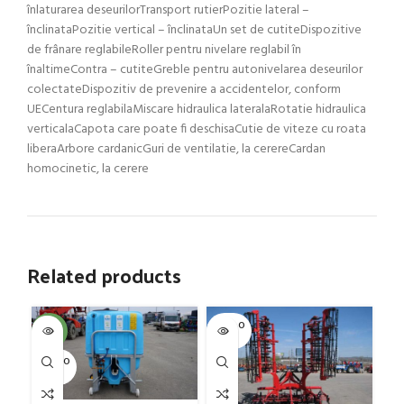
înlaturarea deseurilorTransport rutierPozitie lateral –
înclinataPozitie vertical – înclinataUn set de cutiteDispozitive
de frânare reglabileRoller pentru nivelare reglabil în
înaltimeContra – cutiteGreble pentru autonivelarea deseurilor
colectateDispozitiv de prevenire a accidentelor, conform
UECentura reglabilaMiscare hidraulica lateralaRotatie hidraulica
verticalaCapota care poate fi deschisaCutie de viteze cu roata
liberaArbore cardanicGuri de ventilatie, la cerereCardan
homocinetic, la cerere
Related products
SOLD O
SOL
-4%
UT
U
SOLD O
UT