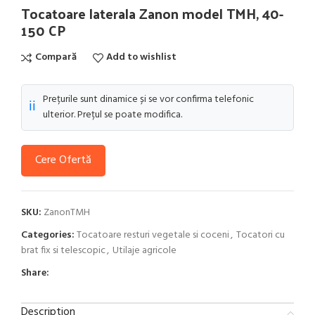
Tocatoare laterala Zanon model TMH, 40-
150 CP
Compară
Add to wishlist
Prețurile sunt dinamice și se vor confirma telefonic
ℹ️
ulterior. Prețul se poate modifica.
Cere Ofertă
SKU:
ZanonTMH
Categories:
Tocatoare resturi vegetale si coceni
,
Tocatori cu
brat fix si telescopic
,
Utilaje agricole
Share:
Description