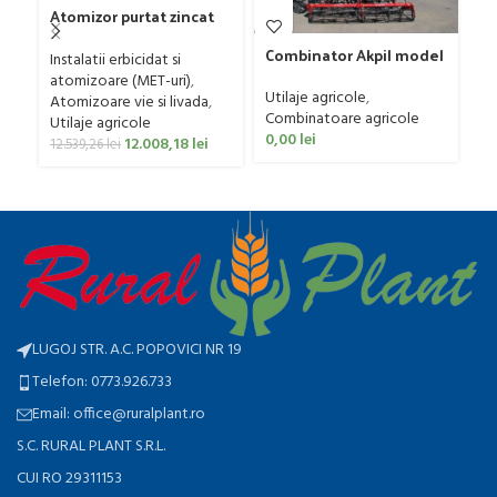
Atomizor purtat zincat
pentru vie si livada
Ma
Combinator Akpil model
Bufer, model Ronda,
Instalatii erbicidat si
us
Rylec XL, 80-160 CP
400 litri
atomizoare (MET-uri)
,
si
Ut
Utilaje agricole
,
Atomizoare vie si livada
,
ER
re
Combinatoare agricole
Utilaje agricole
0
0,00
lei
12.008,18
lei
12.539,26
lei
LUGOJ STR. A.C. POPOVICI NR 19
Telefon: 0773.926.733
Email: office@ruralplant.ro
S.C. RURAL PLANT S.R.L.
CUI RO 29311153