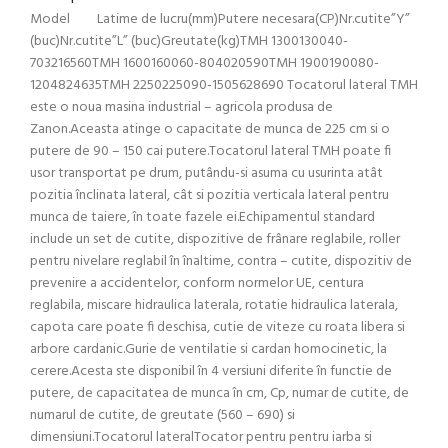
Model Latime de lucru(mm)Putere necesara(CP)Nr.cutite”Y”
(buc)Nr.cutite”L” (buc)Greutate(kg)TMH 1300130040-
703216560TMH 1600160060-804020590TMH 1900190080-
1204824635TMH 2250225090-1505628690 Tocatorul lateral TMH
este o noua masina industrial – agricola produsa de
Zanon.Aceasta atinge o capacitate de munca de 225 cm si o
putere de 90 – 150 cai putere.Tocatorul lateral TMH poate fi
usor transportat pe drum, putându-si asuma cu usurinta atât
pozitia înclinata lateral, cât si pozitia verticala lateral pentru
munca de taiere, în toate fazele ei.Echipamentul standard
include un set de cutite, dispozitive de frânare reglabile, roller
pentru nivelare reglabil în înaltime, contra – cutite, dispozitiv de
prevenire a accidentelor, conform normelor UE, centura
reglabila, miscare hidraulica laterala, rotatie hidraulica laterala,
capota care poate fi deschisa, cutie de viteze cu roata libera si
arbore cardanic.Gurie de ventilatie si cardan homocinetic, la
cerere.Acesta ste disponibil în 4 versiuni diferite în functie de
putere, de capacitatea de munca în cm, Cp, numar de cutite, de
numarul de cutite, de greutate (560 – 690) si
dimensiuni.Tocatorul lateralTocator pentru pentru iarba si