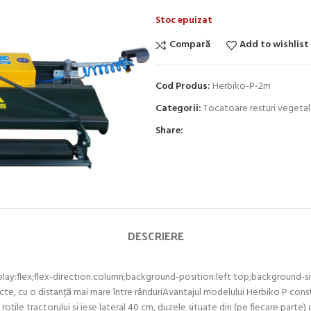
Stoc epuizat
Compară
Add to wishlist
Cod Produs:
Herbiko-P-2m
Categorii:
Tocatoare resturi vegetal
Share:
DESCRIERE
play:flex;flex-direction:column;background-position:left top;background
cte, cu o distanță mai mare între rânduriAvantajul modelului Herbiko P constă
 roțile tractorului și iese lateral 40 cm, duzele situate din (pe fiecare parte) 