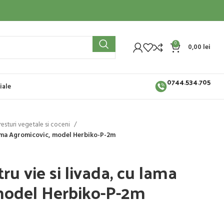
0
0,00
lei
0744.534.705
iale
esturi vegetale si coceni
 lama Agromicovic, model Herbiko-P-2m
u vie si livada, cu lama
model Herbiko-P-2m