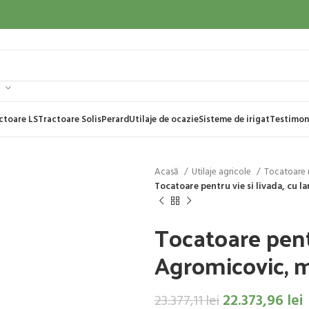
ctoare LS
Tractoare Solis
Perard
Utilaje de ocazie
Sisteme de irigat
Testimon
Acasă
Utilaje agricole
Tocatoare r
Tocatoare pentru vie si livada, cu
Tocatoare pentr
Agromicovic, 
22.373,96
lei
23.377,11
lei