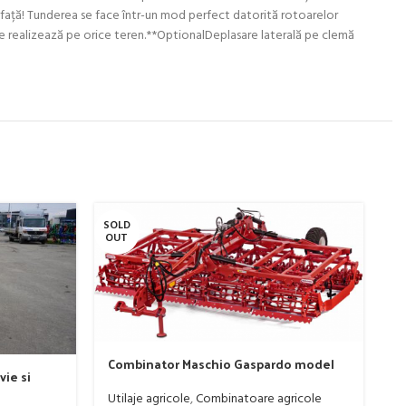
rafață! Tunderea se face într-un mod perfect datorită rotoarelor
ă se realizează pe orice teren.**OptionalDeplasare laterală pe clemă
SOLD
SO
OUT
O
Combinator Maschio Gaspardo model
F
vie si
Sandokan, 120-190 CP
1
 litri
Utilaje agricole
,
Combinatoare agricole