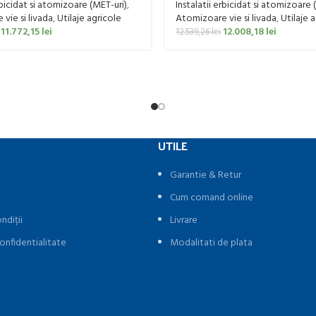
rbicidat si atomizoare (MET-uri)
,
Instalatii erbicidat si atomizoare 
vie si livada
,
Utilaje agricole
Atomizoare vie si livada
,
Utilaje 
11.772,15
lei
12.008,18
lei
12.539,26
lei
UTILE
Garantie & Retur
Cum comand online
ndiții
Livrare
onfidentialitate
Modalitati de plata