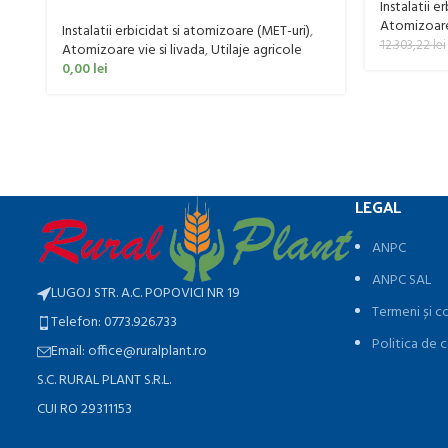
Instalatii e
Futura Avant 1000/800/121 E
Atomizoare 
Instalatii erbicidat si atomizoare (MET-uri)
,
12.303,22
lei
Atomizoare vie si livada
,
Utilaje agricole
0,00
lei
LEGAL
ANPC
ANPC SAL
LUGOJ STR. A.C. POPOVICI NR 19
Termeni și co
Telefon: 0773.926.733
Politica de c
Email: office@ruralplant.ro
S.C. RURAL PLANT S.R.L.
CUI RO 29311153