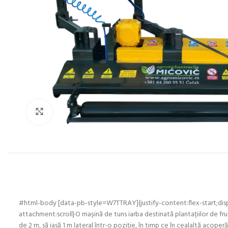
Click to enlarge
#html-body [data-pb-style=W7TTRAY]{justify-content:flex-start;dis
attachment:scroll}O mașină de tuns iarba destinată plantațiilor de fru
de 2 m, să iasă 1 m lateral într-o poziție, în timp ce în cealaltă acoperă