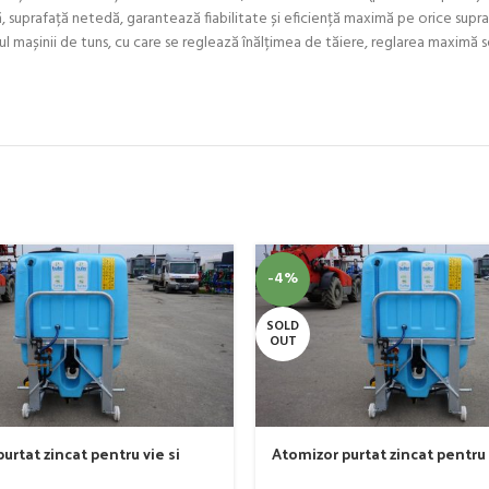
ă, suprafață netedă, garantează fiabilitate și eficiență maximă pe orice sup
ătul mașinii de tuns, cu care se reglează înălțimea de tăiere, reglarea maxim
-4%
SOLD
OUT
urtat zincat pentru vie si
Atomizor purtat zincat pentru 
er, model Ronda, 300 litri
livada Bufer, model Ronda, 400