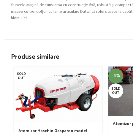
frunzele.Mașină de tuns iarba cu construcție fixă, robustă și compact
masive cu trei colțuri cu lame articulare.Datorită rolei situate la cap
hidraulică
Produse similare
SOLD
-4%
OUT
SOLD
OUT
Atomizor p
livada Buf
Atomizor Maschio Gaspardo model