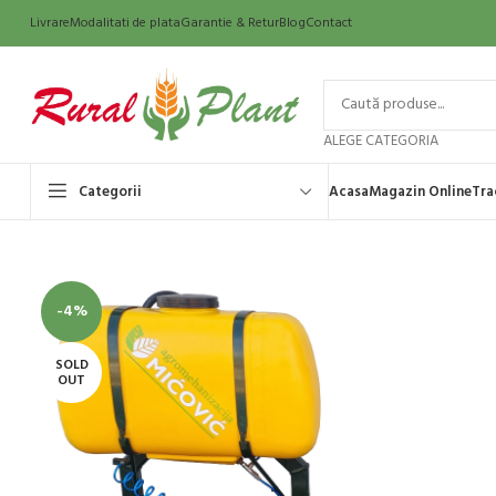
Livrare
Modalitati de plata
Garantie & Retur
Blog
Contact
ALEGE CATEGORIA
Categorii
Acasa
Magazin Online
Tra
-4%
SOLD
OUT