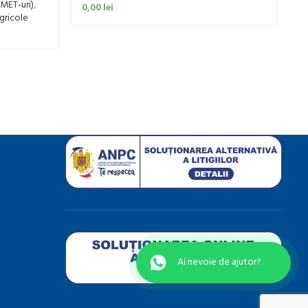
Ut
(MET-uri)
,
0,00
lei
0
agricole
Ai nevoie de ajutor?