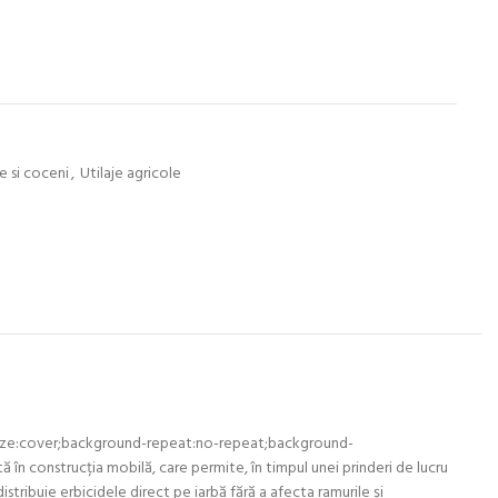
e si coceni
,
Utilaje agricole
-size:cover;background-repeat:no-repeat;background-
 în construcția mobilă, care permite, în timpul unei prinderi de lucru
distribuie erbicidele direct pe iarbă fără a afecta ramurile și