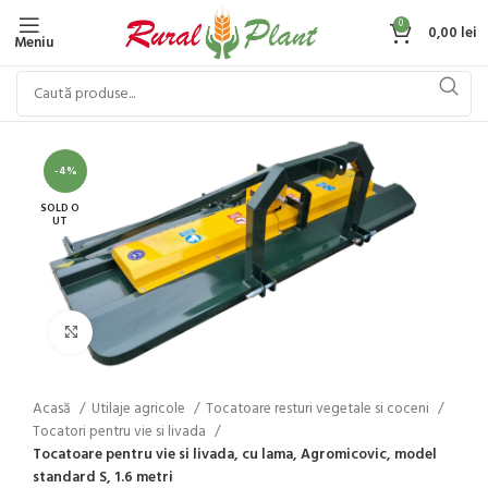
0
0,00
lei
Meniu
-4%
SOLD O
UT
Click to enlarge
Acasă
Utilaje agricole
Tocatoare resturi vegetale si coceni
Tocatori pentru vie si livada
Tocatoare pentru vie si livada, cu lama, Agromicovic, model
standard S, 1.6 metri