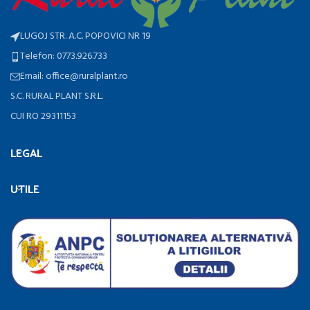
LUGOJ STR. A.C. POPOVICI NR 19
Telefon: 0773.926.733
Email: office@ruralplant.ro
S.C. RURAL PLANT S.R.L.
CUI RO 29311153
LEGAL
UTILE