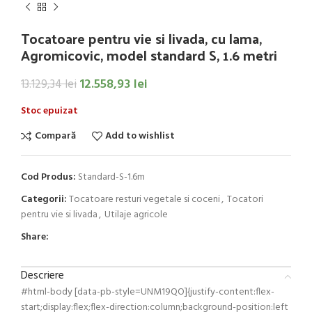
Tocatoare pentru vie si livada, cu lama,
Agromicovic, model standard S, 1.6 metri
12.558,93
lei
13.129,34
lei
Stoc epuizat
Compară
Add to wishlist
Cod Produs:
Standard-S-1.6m
Categorii:
Tocatoare resturi vegetale si coceni
,
Tocatori
pentru vie si livada
,
Utilaje agricole
Share:
Descriere
#html-body [data-pb-style=UNM19QO]{justify-content:flex-
start;display:flex;flex-direction:column;background-position:left