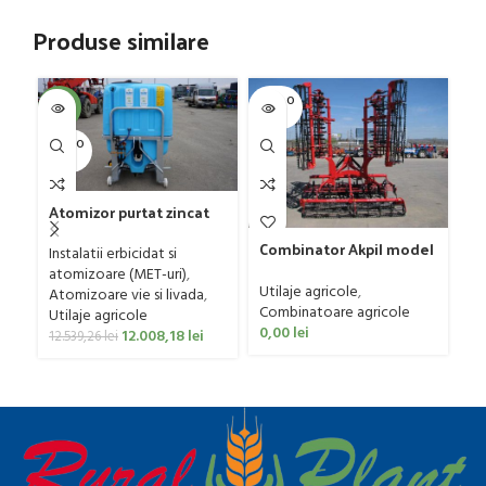
Produse similare
SOLD O
SOL
-4%
UT
U
SOLD O
UT
Atomizor purtat zincat
pentru vie si livada
Gr
Combinator Akpil model
Bufer, model Ronda,
Instalatii erbicidat si
G
Rylec XL, 80-160 CP
400 litri
atomizoare (MET-uri)
,
Ut
Utilaje agricole
,
Atomizoare vie si livada
,
ag
Combinatoare agricole
Utilaje agricole
0
0,00
lei
12.008,18
lei
12.539,26
lei