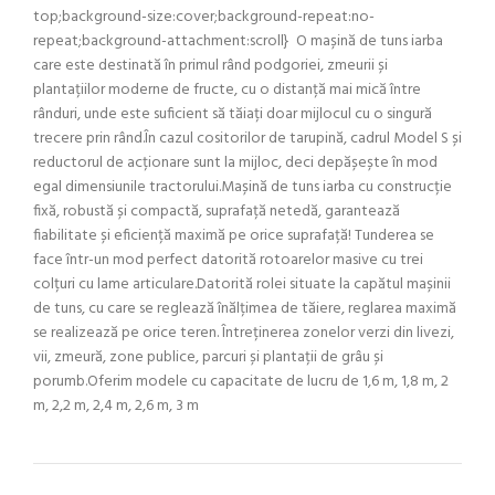
top;background-size:cover;background-repeat:no-
repeat;background-attachment:scroll} O mașină de tuns iarba
care este destinată în primul rând podgoriei, zmeurii și
plantațiilor moderne de fructe, cu o distanță mai mică între
rânduri, unde este suficient să tăiați doar mijlocul cu o singură
trecere prin rând.În cazul cositorilor de tarupină, cadrul Model S și
reductorul de acționare sunt la mijloc, deci depășește în mod
egal dimensiunile tractorului.Mașină de tuns iarba cu construcție
fixă, robustă și compactă, suprafață netedă, garantează
fiabilitate și eficiență maximă pe orice suprafață! Tunderea se
face într-un mod perfect datorită rotoarelor masive cu trei
colțuri cu lame articulare.Datorită rolei situate la capătul mașinii
de tuns, cu care se reglează înălțimea de tăiere, reglarea maximă
se realizează pe orice teren. Întreținerea zonelor verzi din livezi,
vii, zmeură, zone publice, parcuri și plantații de grâu și
porumb.Oferim modele cu capacitate de lucru de 1,6 m, 1,8 m, 2
m, 2,2 m, 2,4 m, 2,6 m, 3 m