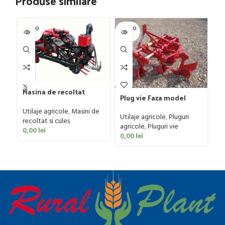
Produse similare
SOLD O
SOLD O
SOL
UT
UT
U
Masina de recoltat
Plug vie Faza model
Pr
usturoi (2 randuri) cu
CPRF 7 B, 5 trupite, 60-90
ra
sistem de prindere
Utilaje agricole
,
Masini de
CP
Utilaje agricole
,
Pluguri
Ut
ERME model RL 2, 70 CP
recoltat si cules
agricole
,
Pluguri vie
0
0,00
lei
0,00
lei