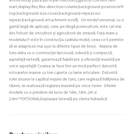
#html-body [data-pb-style=UBUX802]{justify-content:flex-
start;display:flex;flex-direction:column;background-position:left
top;background-size:cover;background-repeat:no-
repeat;background-attachment:scroll} Un model universal, cu o
gamă largă de aplicații, care, pe lângă pomicultorii, este cel mai
des folosit de viticultori și agricultorii de zmeură. Fața mare a
modelului P este în construcția cadrului mobil, ceea ce îi permite
să se adapteze mai ușor la diferite tipuri de livezi. Mașina de
tuns iarba cu o construcție lipicioasă, robustă și compactă,
suprafață netedă, garantează fiabilitate și eficiență maximă pe
orice suprafață! Cosirea se face într-un mod perfect datorită
rotoarelor masive cu trei capete cu lame articulare. Datorită
rolei situate la capătul mașinii de tuns, care reglează înălțimea de
tăiere, se realizează reglarea maximă pe orice teren. Oferim
modele cu o prindere de lucru de 1.6m, 1.8m, 2m si
2.4m.**OPȚIONALDeplasare laterală pe clema hidraulică