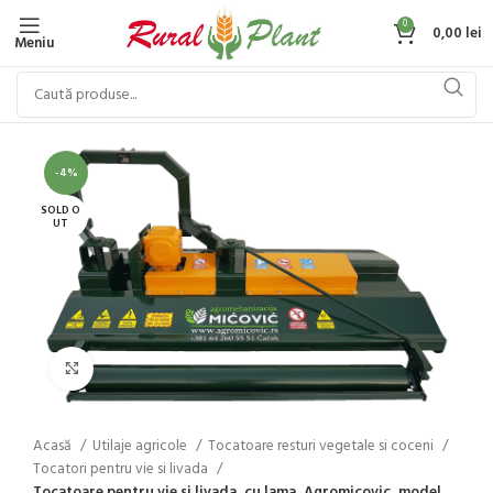
0
0,00
lei
Meniu
-4%
SOLD O
UT
Click to enlarge
Acasă
Utilaje agricole
Tocatoare resturi vegetale si coceni
Tocatori pentru vie si livada
Tocatoare pentru vie si livada, cu lama, Agromicovic, model