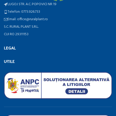
LUGOJ STR. A.C. POPOVICI NR 19
Telefon: 0773.926.733
Email: office@ruralplant.ro
S.C. RURAL PLANT S.R.L.
CUI RO 29311153
LEGAL
UTILE