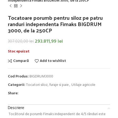
independenta Fimaks BIGDRUM 3000, de la 250CP
Tocatoare porumb pentru siloz pe patru
randuri independenta Fimaks BIGDRUM
3000, de la 250CP
293.811,99
lei
307.020,00
lei
Stoc epuizat
Compară
Add to wishlist
Cod Produs:
BIGDRUM3000
Categorii:
Tocatori siloz, furaje si paie
,
Utilaje agricole
Share:
Descriere
Tocătorul de porumb Fimaks independent de 4/5 rânduri este