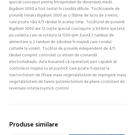
special conceput pentru întreprinderi de dimensiuni medii.
Bigdrum 3000 a fost testat în condiții dificile. Tocătoarele de
porumb Fimaks Bigdrum 3000 au o lățime de lucru de 3 metri,
care poate tăia 4/5 rânduri în același timp. Tocătorul de porumb
Bigdrum 3000 are 12 cuțite special concepute și întărite așezate
pe volanta care se rotește la 1200 rpm. Există 2 tamburi de
alimentare și 2 tamburi de zdrobire în mașină care conduc
culturile la volant. Tocător de porumb independent de 4/5
rânduri complet controlat cu sistem de comandă
electrohidraulic. Asta înseamnă că operatorii sunt capabili să
controleze mașina cu un joystick care poate fi așezat la
tractor.Sistem de liftare masa vegetalaSistem de impingere masa
vegetalaSistem de taiere puternicSistem de pliere cosSistem de
reversare rotatieJoystick control
Produse similare