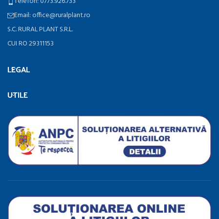
Telefon: 0773.926.733
Email: office@ruralplant.ro
S.C. RURAL PLANT S.R.L.
CUI RO 29311153
LEGAL
UTILE