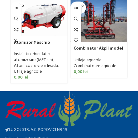
SOLD O
SOLD O
SOL
UT
UT
U
C
G
Atomizor Maschio
Sa
Ut
Gaspardo model Futura
Combinator Akpil model
Co
Avant 1000/800/121 E
Rylec XL, 80-160 CP
Instalatii erbicidat si
0
atomizoare (MET-uri)
,
Utilaje agricole
,
Atomizoare vie si livada
,
Combinatoare agricole
Utilaje agricole
0,00
lei
0,00
lei
LUGOJ STR. A.C. POPOVICI NR 19