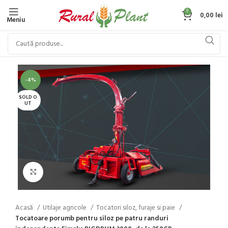
0
0,00
lei
Meniu
-4%
SOLD O
UT
Click to enlarge
Acasă
Utilaje agricole
Tocatori siloz, furaje si paie
Tocatoare porumb pentru siloz pe patru randuri