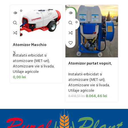
SOLD O
SOL
-4%
UT
U
SOLD O
UT
C
G
Atomizor Maschio
Sa
Ut
Gaspardo model Futura
Co
Avant 1000/800/121 E
Instalatii erbicidat si
0
atomizoare (MET-uri)
,
Atomizor purtat vopsit,
Atomizoare vie si livada
,
pentru vie si livada
Utilaje agricole
Bufer, model Ronda
Instalatii erbicidat si
0,00
lei
Clasic, 200 litri
atomizoare (MET-uri)
,
Atomizoare vie si livada
,
Utilaje agricole
8.064,46
lei
8.418,51
lei