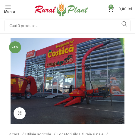
0
0,00
lei
Meniu
-4%
Click to enlarge
Acasă
Utilaje agricole
Tocatori siloz, furaje si paie