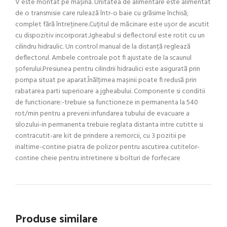
V este montat pe mașină. Unitatea de alimentare este alimentat
de o transmisie care rulează într-o baie cu grăsime închisă;
complet fără întreținere.Cuțitul de măcinare este ușor de ascutit
cu dispozitiv incorporat.Jgheabul si deflectorul este rotit cu un
cilindru hidraulic. Un control manual de la distanță reglează
deflectorul. Ambele controale pot fi ajustate de la scaunul
șoferului.Presiunea pentru cilindrii hidraulici este asigurată prin
pompa situat pe aparat.Înălțimea mașinii poate fi redusă prin
rabatarea parti superioare a jgheabului. Componente si conditii
de functionare:-trebuie sa functioneze in permanenta la 540
rot/min pentru a preveni infundarea tubului de evacuare a
silozului-in permanenta trebuie reglata distanta intre cutitte si
contracutit-are kit de prindere a remorcii, cu 3 pozitii pe
inaltime-contine piatra de polizor pentru ascutirea cutitelor-
contine cheie pentru intretinere si bolturi de forfecare
Produse similare