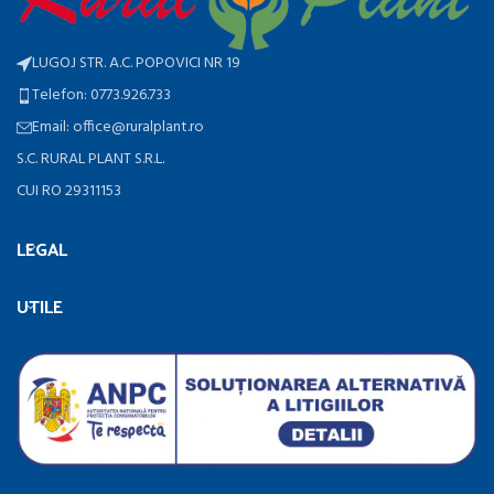
LUGOJ STR. A.C. POPOVICI NR 19
Telefon: 0773.926.733
Email: office@ruralplant.ro
S.C. RURAL PLANT S.R.L.
CUI RO 29311153
LEGAL
UTILE