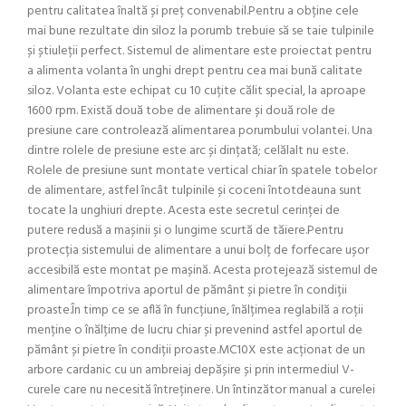
pentru calitatea înaltă și preț convenabil.Pentru a obține cele
mai bune rezultate din siloz la porumb trebuie să se taie tulpinile
și știuleții perfect. Sistemul de alimentare este proiectat pentru
a alimenta volanta în unghi drept pentru cea mai bună calitate
siloz. Volanta este echipat cu 10 cuțite călit special, la aproape
1600 rpm. Există două tobe de alimentare și două role de
presiune care controlează alimentarea porumbului volantei. Una
dintre rolele de presiune este arc și dințată; celălalt nu este.
Rolele de presiune sunt montate vertical chiar în spatele tobelor
de alimentare, astfel încât tulpinile și coceni întotdeauna sunt
tocate la unghiuri drepte. Acesta este secretul cerinței de
putere redusă a mașinii și o lungime scurtă de tăiere.Pentru
protecția sistemului de alimentare a unui bolț de forfecare ușor
accesibilă este montat pe mașină. Acesta protejează sistemul de
alimentare împotriva aportul de pământ și pietre în condiții
proaste.În timp ce se află în funcțiune, înălțimea reglabilă a roții
menține o înălțime de lucru chiar și prevenind astfel aportul de
pământ și pietre în condiții proaste.MC10X este acționat de un
arbore cardanic cu un ambreiaj depășire și prin intermediul V-
curele care nu necesită întreținere. Un întinzător manual a curelei