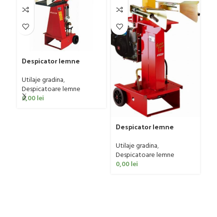
De
Za
Despicator lemne
Ut
Zanon SLE-8
De
0
Utilaje gradina
,
Despicatoare lemne
0,00
lei
Despicator lemne
Zanon SLS-10
Utilaje gradina
,
Despicatoare lemne
0,00
lei