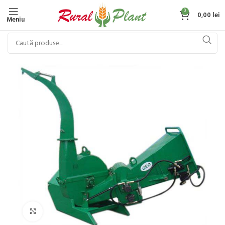
0
0,00
lei
Meniu
Click to enlarge