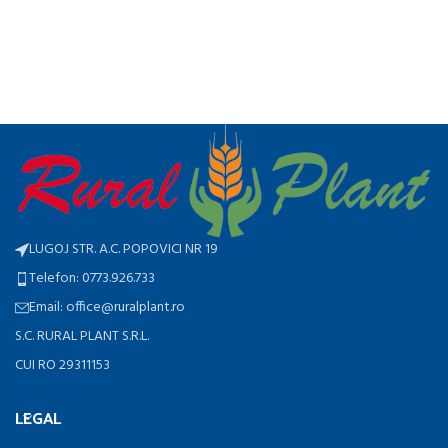
Za
Ut
De
0
LUGOJ STR. A.C. POPOVICI NR 19
Telefon: 0773.926.733
Email: office@ruralplant.ro
S.C. RURAL PLANT S.R.L.
CUI RO 29311153
LEGAL