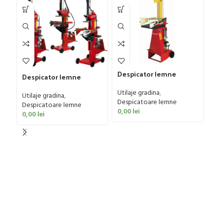
Despicator lemne
Despicator lemne
Zanon SLE-6
Zanon SLE-10 Fisso
Utilaje gradina
,
Utilaje gradina
,
Despicatoare lemne
Despicatoare lemne
0,00
lei
0,00
lei
De