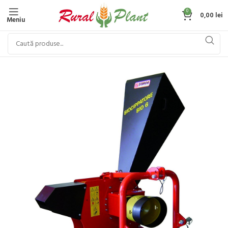
0
0,00
lei
Meniu