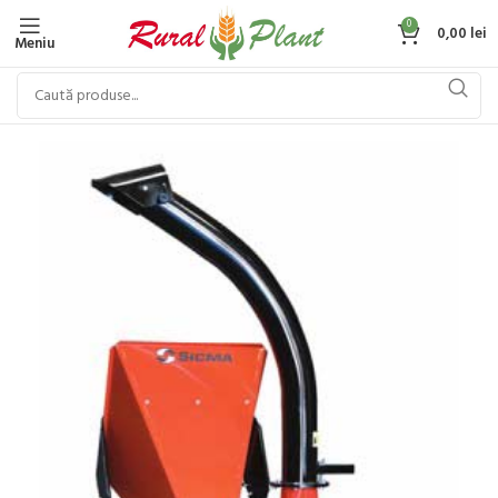
0
0,00
lei
Meniu