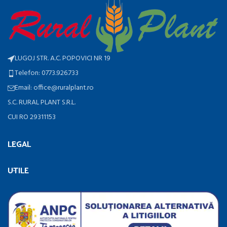
LUGOJ STR. A.C. POPOVICI NR 19
Telefon: 0773.926.733
Email: office@ruralplant.ro
S.C. RURAL PLANT S.R.L.
CUI RO 29311153
LEGAL
UTILE