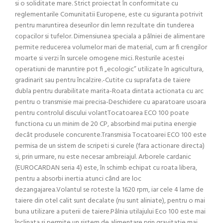
si o soliditate mare. Strict proiectat în conformitate cu
reglementarile Comunitatii Europene, este cu siguranta potrivit
pentru maruntirea deseurilor din lemn rezultate din tunderea
copacilor si tufelor. Dimensiunea speciala a pâlniei de alimentare
permite reducerea volumelor mari de material, cum ar fi crengilor
moarte si verzi în surcele omogene mici. Resturile acestei
operatiuni de maruntire pot fi „ecologic” utilizate în agricultura,
gradinarit sau pentru încalzire.-Cutite cu suprafata de taiere
dubla pentru durabilitate marita-Roata dintata actionata cu arc
pentru o transmisie mai precisa-Deschidere cu aparatoare usoara
pentru controlul discului volantTocatoarea ECO 100 poate
functiona cu un minim de 20 CP, absorbind mai putina energie
decât produsele concurente.Transmisia Tocatoarei ECO 100 este
permisa de un sistem de scripeti si curele (fara actionare directa)
si, prin urmare, nu este necesar ambreiajul. Arborele cardanic
(EUROCARDAN seria 4) este, în schimb echipat cu roata libera,
pentru a absorbi inertia atunci când are loc
dezangajarea.Volantul se roteste la 1620 rpm, iar cele 4 lame de
taiere din otel calit sunt decalate (nu sunt aliniate), pentru o mai
buna utilizare a puterii de taiere.Pâlnia utilajului Eco 100 este mai
înclinata si permite un sistem de alimentare prin gravitatie mai