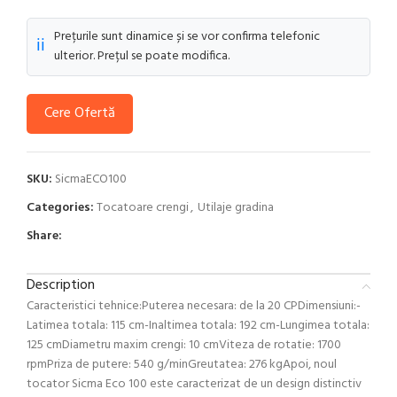
Prețurile sunt dinamice și se vor confirma telefonic
ℹ️
ulterior. Prețul se poate modifica.
Cere Ofertă
SKU:
SicmaECO100
Categories:
Tocatoare crengi
,
Utilaje gradina
Share:
Description
Caracteristici tehnice:Puterea necesara: de la 20 CPDimensiuni:-
Latimea totala: 115 cm-Inaltimea totala: 192 cm-Lungimea totala:
125 cmDiametru maxim crengi: 10 cmViteza de rotatie: 1700
rpmPriza de putere: 540 g/minGreutatea: 276 kgApoi, noul
tocator Sicma Eco 100 este caracterizat de un design distinctiv