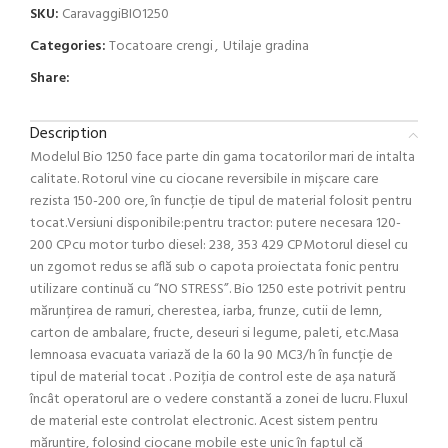
SKU:
CaravaggiBIO1250
Categories:
Tocatoare crengi
,
Utilaje gradina
Share:
Description
Modelul Bio 1250 face parte din gama tocatorilor mari de intalta
calitate. Rotorul vine cu ciocane reversibile in mișcare care
rezista 150-200 ore, în funcție de tipul de material folosit pentru
tocat.Versiuni disponibile:pentru tractor: putere necesara 120-
200 CPcu motor turbo diesel: 238, 353 429 CPMotorul diesel cu
un zgomot redus se află sub o capota proiectata fonic pentru
utilizare continuă cu “NO STRESS”. Bio 1250 este potrivit pentru
mărunțirea de ramuri, cherestea, iarba, frunze, cutii de lemn,
carton de ambalare, fructe, deseuri si legume, paleti, etc.Masa
lemnoasa evacuata variază de la 60 la 90 MC3/h în funcție de
tipul de material tocat . Poziția de control este de așa natură
încât operatorul are o vedere constantă a zonei de lucru. Fluxul
de material este controlat electronic. Acest sistem pentru
mărunțire, folosind ciocane mobile este unic în faptul că