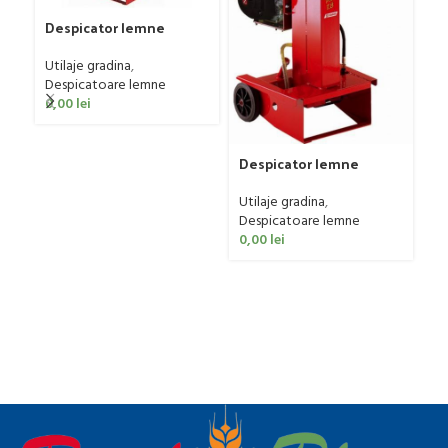
Despicator lemne
Zanon SLE-8
Utilaje gradina
,
Despicatoare lemne
0,00
lei
Despicator lemne
Zanon SLS-10
Utilaje gradina
,
Despicatoare lemne
0,00
lei
De
Za
Ut
De
0