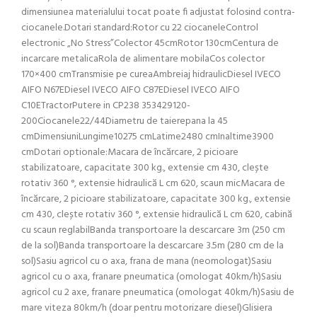
dimensiunea materialului tocat poate fi adjustat folosind contra-
ciocanele.Dotari standard:Rotor cu 22 ciocaneleControl
electronic „No Stress”Colector 45cmRotor 130cmCentura de
incarcare metalicaRola de alimentare mobilaCos colector
170×400 cmTransmisie pe cureaAmbreiaj hidraulicDiesel IVECO
AIFO N67EDiesel IVECO AIFO C87EDiesel IVECO AIFO
C10ETractorPutere in CP238 353429120-
200Ciocanele22/44Diametru de taierepana la 45
cmDimensiuniLungime10275 cmLatime2480 cmInaltime3900
cmDotari optionale:Macara de încărcare, 2 picioare
stabilizatoare, capacitate 300 kg., extensie cm 430, clește
rotativ 360 °, extensie hidraulică L cm 620, scaun micMacara de
încărcare, 2 picioare stabilizatoare, capacitate 300 kg., extensie
cm 430, clește rotativ 360 °, extensie hidraulică L cm 620, cabină
cu scaun reglabilBanda transportoare la descarcare 3m (250 cm
de la sol)Banda transportoare la descarcare 3.5m (280 cm de la
sol)Sasiu agricol cu o axa, frana de mana (neomologat)Sasiu
agricol cu o axa, franare pneumatica (omologat 40km/h)Sasiu
agricol cu 2 axe, franare pneumatica (omologat 40km/h)Sasiu de
mare viteza 80km/h (doar pentru motorizare diesel)Glisiera