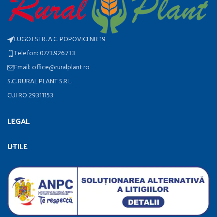
LUGOJ STR. A.C. POPOVICI NR 19
Telefon: 0773.926.733
Email: office@ruralplant.ro
S.C. RURAL PLANT S.R.L.
CUI RO 29311153
LEGAL
UTILE