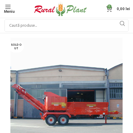
0
0,00
lei
Meniu
SOLD O
UT