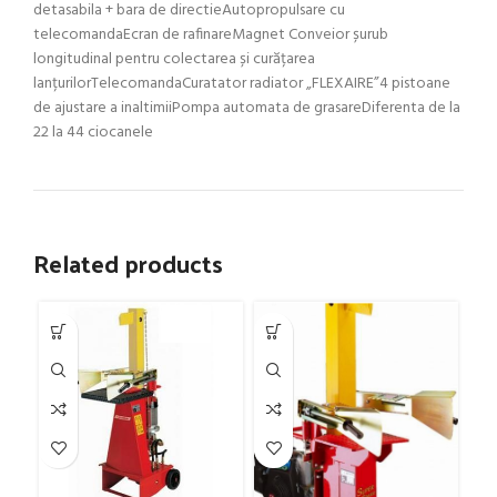
detasabila + bara de directieAutopropulsare cu
telecomandaEcran de rafinareMagnet Conveior șurub
longitudinal pentru colectarea și curățarea
lanțurilorTelecomandaCuratator radiator „FLEXAIRE”4 pistoane
de ajustare a inaltimiiPompa automata de grasareDiferenta de la
22 la 44 ciocanele
Related products