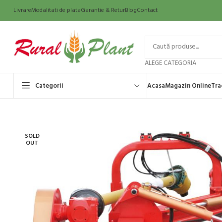
Livrare
Modalitati de plata
Garantie & Retur
Blog
Contact
ALEGE CATEGORIA
Categorii
Acasa
Magazin Online
Tra
SOLD
OUT