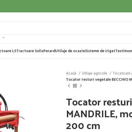
ctoare LS
Tractoare Solis
Perard
Utilaje de ocazie
Sisteme de irigat
Testimon
Acasă
Utilaje agricole
Tocatoare r
Tocator resturi vegetale BECCHIO M
Tocator restu
MANDRILE, mod
200 cm