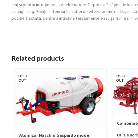
cm) şi pentru întreţinerea zonelor rutiere. Disponibil în lăţimi de lu
cu unghi larg. Poziţia interioară a cutiei de viteze permite utilajului să
poziţie tractată, pentru a întreţine terasamentele sau şanţurile şi în v
Related products
SOLD
SOLD
OUT
OUT
Combinato
Sandokan,
Atomizor Maschio Gaspardo model
Utilaje agri