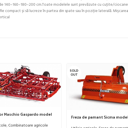
cru de 140–160–180–200 cm.Toate modelele sunt prevăzute cu cuţite/ciocane, ci
 fie compact şi să lucreze în partea din spate sau în poziţie laterală. Mişcarea l
ertical
SOLD
OUT
r Maschio Gaspardo model
Freza de pamant Sicma model 
 120-190 CP
185cm, 20-50 CP
cole
,
Combinatoare agricole