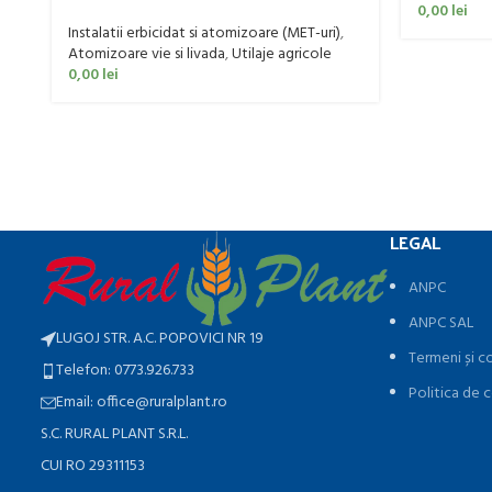
Futura Avant 1000/800/121 E
0,00
lei
Instalatii erbicidat si atomizoare (MET-uri)
,
Atomizoare vie si livada
,
Utilaje agricole
0,00
lei
LEGAL
ANPC
ANPC SAL
LUGOJ STR. A.C. POPOVICI NR 19
Termeni și co
Telefon: 0773.926.733
Politica de c
Email: office@ruralplant.ro
S.C. RURAL PLANT S.R.L.
CUI RO 29311153