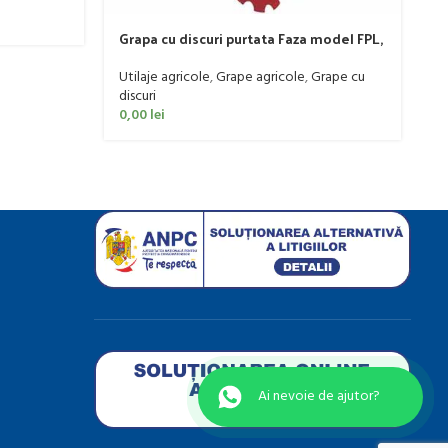
R
Grapa cu discuri purtata Faza model FPL,
m
20-50 CP
Ut
Utilaje agricole
,
Grape agricole
,
Grape cu
0
discuri
0,00
lei
Ai nevoie de ajutor?