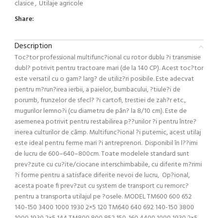
clasice
,
Utilaje agricole
Share:
Description
Toc?tor professional multifunc?ional cu rotor dublu ?i transmisie
dubl? potrivit pentru tractoare mari (de la 140 CP). Acest toc?tor
este versatil cu o gam? larg? de utiliz?ri posibile. Este adecvat
pentru m?run?irea ierbii, a paielor, bumbacului, ?tiule?i de
porumb, frunzelor de sfecl? ?i cartofi, trestiei de zah?r etc.,
mugurilor lemno?i (cu diametru de pân? la 8/10 cm). Este de
asemenea potrivit pentru restabilirea p??unilor ?i pentru între?
inerea culturilor de câmp. Multifunc?ional ?i puternic, acest utilaj
este ideal pentru ferme mari ?i antreprenori. Disponibil în l??imi
de lucru de 600–640–800cm. Toate modelele standard sunt
prev?zute cu cu?ite/ciocane interschimbabile, cu diferite m?rimi
?i forme pentru a satisface diferite nevoi de lucru, Op?ional,
acesta poate fi prev?zut cu system de transport cu remorc?
pentru a transporta utilajul pe ?osele. MODEL TM600 600 652
140-150 3400 1000 1930 2×5 120 TM640 640 692 140-150 3800