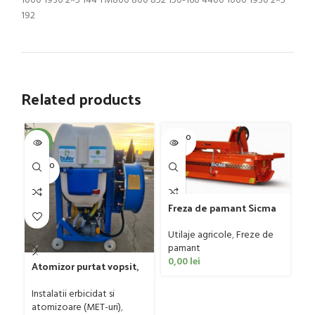
1000 1930 2×5 144 TM800 800 852 150-160 4400 1000 1930 2×5
192
Related products
SOLD O
SOL
-4%
UT
U
SOLD O
UT
Freza de pamant Sicma
model SF, 125-185cm, 20-
50 CP
Utilaje agricole
,
Freze de
Gr
pamant
Fa
0,00
lei
Atomizor purtat vopsit,
Ut
pentru vie si livada
ag
Bufer, model Ronda
Instalatii erbicidat si
0
Clasic, 200 litri
atomizoare (MET-uri)
,