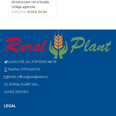
Atomizoare vie si livada
,
Utilaje agricole
8.064,46
lei
8.418,51
lei
LUGOJ STR. A.C. POPOVICI NR 19
Telefon: 0773.926.733
Email: office@ruralplant.ro
S.C. RURAL PLANT S.R.L.
CUI RO 29311153
LEGAL