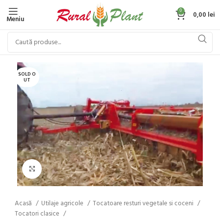
0
0,00
lei
Meniu
SOLD O
UT
Click to enlarge
Acasă
Utilaje agricole
Tocatoare resturi vegetale si coceni
Tocatori clasice