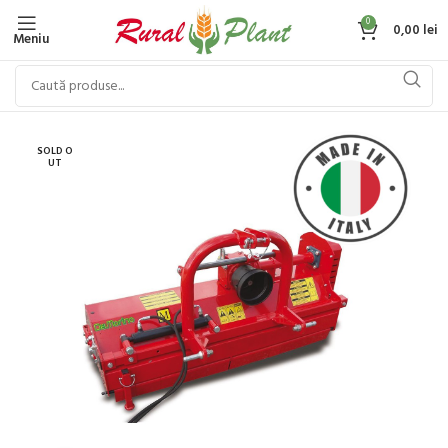
0
0,00
lei
Meniu
SOLD O
UT