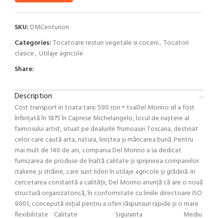
SKU:
DMCenturion
Categories:
Tocatoare resturi vegetale si coceni
,
Tocatori
clasice
,
Utilaje agricole
Share:
Description
Cost transport in toata tara: 590 ron + tvaDel Morino srl a fost
înființată în 1875 în Caprese Michelangelo, locul de naștere al
faimosului artist, situat pe dealurile frumoasei Toscana, destinat
celor care caută arta, natura, liniștea și mâncarea bună. Pentru
mai mult de 140 de ani, compania Del Morino a sa dedicat
furnizarea de produse de înaltă calitate și sprijinirea companiilor
italiene și străine, care sunt lideri în utilaje agricole și grădină. In
cercetarea constantă a calității, Del Morino anunță că are o nouă
structură organizatorică, în conformitate cu liniile directoare ISO
9001, concepută inițial pentru a oferi răspunsuri rapide și o mare
flexibilitate Calitate Siguranta Mediu