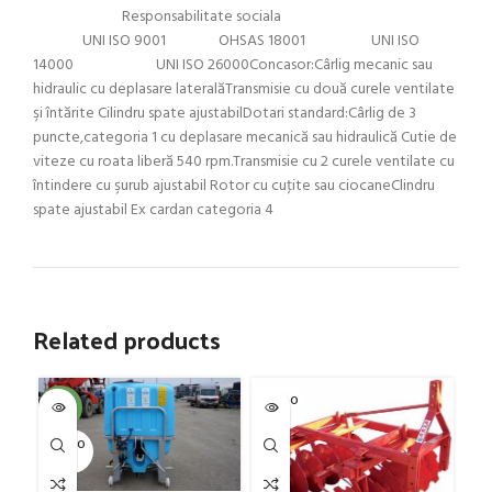
Responsabilitate sociala
UNI ISO 9001 OHSAS 18001 UNI ISO
14000 UNI ISO 26000Concasor:Cârlig mecanic sau
hidraulic cu deplasare lateralăTransmisie cu două curele ventilate
şi întărite Cilindru spate ajustabilDotari standard:Cârlig de 3
puncte,categoria 1 cu deplasare mecanică sau hidraulică Cutie de
viteze cu roata liberă 540 rpm.Transmisie cu 2 curele ventilate cu
întindere cu şurub ajustabil Rotor cu cuţite sau ciocaneClindru
spate ajustabil Ex cardan categoria 4
Related products
SOLD O
SOL
-4%
UT
U
SOLD O
UT