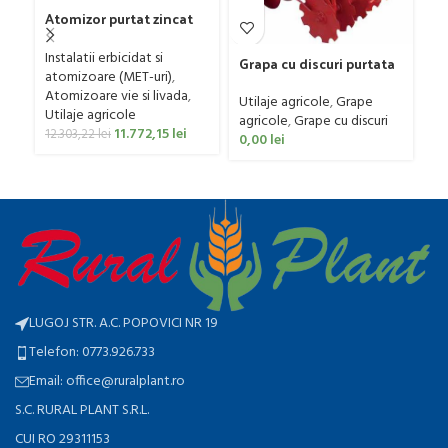
Atomizor purtat zincat
pentru vie si livada
Pr
Bufer, model Ronda,
Instalatii erbicidat si
Grapa cu discuri purtata
ra
300 litri
atomizoare (MET-uri)
,
Faza model FPL, 20-50 CP
Ut
Atomizoare vie si livada
,
Utilaje agricole
,
Grape
0
Utilaje agricole
agricole
,
Grape cu discuri
11.772,15
lei
12.303,22
lei
0,00
lei
LUGOJ STR. A.C. POPOVICI NR 19
Telefon: 0773.926.733
Email: office@ruralplant.ro
S.C. RURAL PLANT S.R.L.
CUI RO 29311153