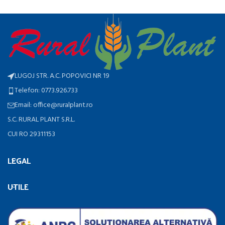
LUGOJ STR. A.C. POPOVICI NR 19
Telefon: 0773.926.733
Email: office@ruralplant.ro
S.C. RURAL PLANT S.R.L.
CUI RO 29311153
LEGAL
UTILE