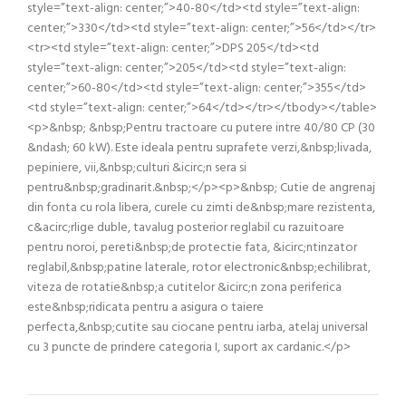
style=”text-align: center;”>40-80</td><td style=”text-align:
center;”>330</td><td style=”text-align: center;”>56</td></tr>
<tr><td style=”text-align: center;”>DPS 205</td><td
style=”text-align: center;”>205</td><td style=”text-align:
center;”>60-80</td><td style=”text-align: center;”>355</td>
<td style=”text-align: center;”>64</td></tr></tbody></table>
<p>&nbsp; &nbsp;Pentru tractoare cu putere intre 40/80 CP (30
&ndash; 60 kW). Este ideala pentru suprafete verzi,&nbsp;livada,
pepiniere, vii,&nbsp;culturi &icirc;n sera si
pentru&nbsp;gradinarit.&nbsp;</p><p>&nbsp; Cutie de angrenaj
din fonta cu rola libera, curele cu zimti de&nbsp;mare rezistenta,
c&acirc;rlige duble, tavalug posterior reglabil cu razuitoare
pentru noroi, pereti&nbsp;de protectie fata, &icirc;ntinzator
reglabil,&nbsp;patine laterale, rotor electronic&nbsp;echilibrat,
viteza de rotatie&nbsp;a cutitelor &icirc;n zona periferica
este&nbsp;ridicata pentru a asigura o taiere
perfecta,&nbsp;cutite sau ciocane pentru iarba, atelaj universal
cu 3 puncte de prindere categoria I, suport ax cardanic.</p>