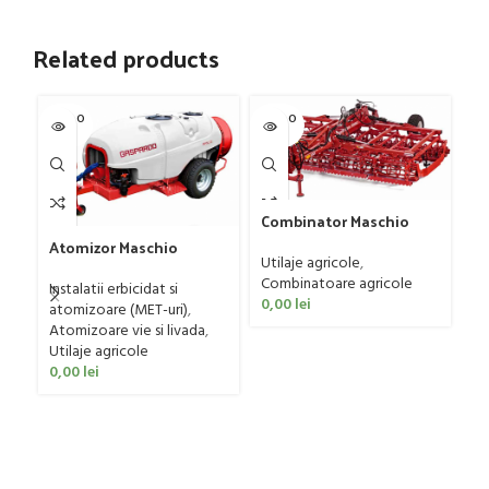
Related products
SOLD O
SOLD O
SOL
UT
UT
U
Combinator Maschio
Gaspardo model
Atomizor Maschio
Sandokan, 120-190 CP
Utilaje agricole
,
Gaspardo model Futura
Gr
Combinatoare agricole
Avant 1000/800/121 E
Instalatii erbicidat si
Fa
0,00
lei
atomizoare (MET-uri)
,
Ut
Atomizoare vie si livada
,
ag
Utilaje agricole
0
0,00
lei