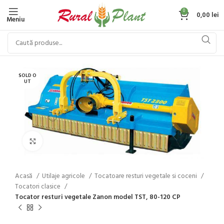
0
0,00
lei
Meniu
SOLD O
UT
Click to enlarge
Acasă
Utilaje agricole
Tocatoare resturi vegetale si coceni
Tocatori clasice
Tocator resturi vegetale Zanon model TST, 80-120 CP