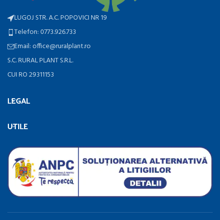
LUGOJ STR. A.C. POPOVICI NR 19
Telefon: 0773.926.733
Email: office@ruralplant.ro
S.C. RURAL PLANT S.R.L.
CUI RO 29311153
LEGAL
UTILE