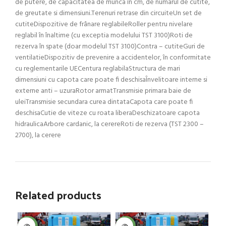
de putere, de capacitatea de munca în cm, de numarul de cutite,
de greutate si dimensiuni.Terenuri retrase din circuiteUn set de
cutiteDispozitive de frânare reglabileRoller pentru nivelare
reglabil în înaltime (cu exceptia modelului TST 3100)Roti de
rezerva în spate (doar modelul TST 3100)Contra – cutiteGuri de
ventilatieDispozitiv de prevenire a accidentelor, în conformitate
cu reglementarile UECentura reglabilaStructura de mari
dimensiuni cu capota care poate fi deschisaÎnvelitoare interne si
externe anti – uzuraRotor armatTransmisie primara baie de
uleiTransmisie secundara curea dintataCapota care poate fi
deschisaCutie de viteze cu roata liberaDeschizatoare capota
hidraulicaArbore cardanic, la cerereRoti de rezerva (TST 2300 –
2700), la cerere
Related products
SOL
-4%
-4%