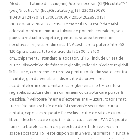
Model Latime de lucru(mm)Putere necesara(CP)Nr.cutite”Y”
(buc)Nr.cutite”L” (buc)Greutate(kg)TST 2300230080-
11048+2424790TST 2700270080-12056+2828950TST
3100310090-12064+32321150 Tocatorul TST este îndeosebi
adecvat pentru maruntirea tulpinii de porumb, cerealelor, soia,
paie si a resturilor vegetale, pentru curatarea terenurilor
necultivate si „retrase din circuit”. Acesta are o putere între 60 –
120 Cp si o capacitate de lucru de la 2300 la 3100
cm.Echipamentul standard al tocatorului TST include un set de
cutite, dispozitive de frânare reglabile, roller de nivelare reglabil
în înaltime, o pereche de rezerva pentru rotile din spate, contra
– cutite, guri de ventilatie, dispozitiv de prevenire a
accidentelor, în conformitate cu reglementarile UE, centura
reglabila, structura de mari dimensiuni cu capota care poate fi
deschisa, învelitoare interne si externe anti – uzura, rotor armat,
transmisie primara baie de ulei si transmisie secundara curea
dintata, capota care poate fi deschisa, cutie de viteze cu roata
libera, deschizatoare capota hidraulica.La cerere, ZANON poate
furniza arborele cardanic si perechea de roti de rezerva din
spate.Tocatorul TST este disponibil în 3 versiuni diferite în functie