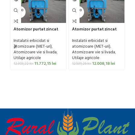
U
SOLD O
SOLD O
UT
UT
Fr
Atomizor purtat zincat
Atomizor purtat zincat
mo
pentru vie si livada
pentru vie si livada
50
Ut
Bufer, model Ronda,
Bufer, model Ronda,
Instalatii erbicidat si
Instalatii erbicidat si
p
300 litri
400 litri
atomizoare (MET-uri)
,
atomizoare (MET-uri)
,
0
Atomizoare vie si livada
,
Atomizoare vie si livada
,
Utilaje agricole
Utilaje agricole
11.772,15
lei
12.008,18
lei
12.303,22
lei
12.539,26
lei