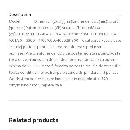
Description
Model Dimensiuni(Lxlxh)(mm)Latime de lucru(mm)Rotatii
(rpm/min)Putere necesara (CP)Nr.cutite”L” (buc)Masa
(kg)FUTURA 140 1550 – 3300 – 1700140054050 241100FUTURA
1601750 – 3300 – 1700160054050281300 Tocatoarea Futura este
un utilaj perfect pentru taierea, recoltarea si prelucrarea
biomasei. Are o inaltime de lucru ce poate reglata instant, poate
toca orice, si un sistem de prindere pentru tractoare cu putere
minima de 50 CP. Poate fi folosita pe toate tipurile de teren si in
toate conditiile meteo.Echipare standard:- prindere in 3 puncte
Cat. IIsistem de descarcare hidraulicgrup multiplicator 540
rpm/minindicator umplere cala
Related products