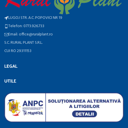
LUGOJ STR. A.C. POPOVICI NR 19
Telefon: 0773.926.733
Email: office@ruralplant.ro
S.C. RURAL PLANT S.R.L.
CUI RO 29311153
LEGAL
UTILE