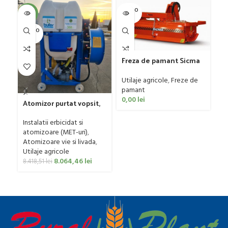
SOLD O
SOL
-4%
UT
U
SOLD O
UT
Freza de pamant Sicma
model SF, 125-185cm, 20-
Gr
50 CP
Utilaje agricole
,
Freze de
G
pamant
Ut
0,00
lei
Atomizor purtat vopsit,
ag
pentru vie si livada
0
Bufer, model Ronda
Instalatii erbicidat si
Clasic, 200 litri
atomizoare (MET-uri)
,
Atomizoare vie si livada
,
Utilaje agricole
8.064,46
lei
8.418,51
lei