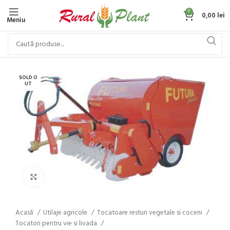
0
0,00
lei
Meniu
SOLD O
UT
Click to enlarge
Acasă
Utilaje agricole
Tocatoare resturi vegetale si coceni
Tocatori pentru vie si livada