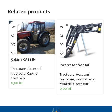
Related products
SOLD O
SOLD O
SOL
UT
UT
U
Cabina CASE IH
Incarcator frontal
Tractoare
,
Accesorii
Daniele & Giraudo
Tr
tractoare
,
Cabine
model PFP30, 15-35 CP
Tractoare
,
Accesorii
10
tractoare
tractoare
,
Incarcatoare
Tr
0,00
lei
frontale si accesorii
Be
0,00
lei
0