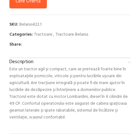
Cere Ofertă
SKU:
Belarus422.1
Categories:
Tractoare
,
Tractoare Belarus
Share:
Description
Este un tractor agil și compact, care se pretează foarte bine în
exploatațiile pomicole, viticole și pentru lucrările ușoare din
agricultură. Are tracțiune integrală și poate fi de mare ajutor în
lucrările de dezăpezire și întreținere a domeniilor publice.
Tractorul este dotat cu motor Lombardini, diesel în 4 cilindrii de
49 CP. Confortul operatorului este asigurat de cabina spațioasa
geamuri laterale și spate rabatabile, sistemul de încălzire și
ventilație, scaunul confortabil.