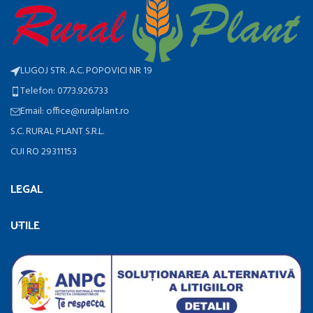
LUGOJ STR. A.C. POPOVICI NR 19
Telefon: 0773.926.733
Email: office@ruralplant.ro
S.C. RURAL PLANT S.R.L.
CUI RO 29311153
LEGAL
UTILE