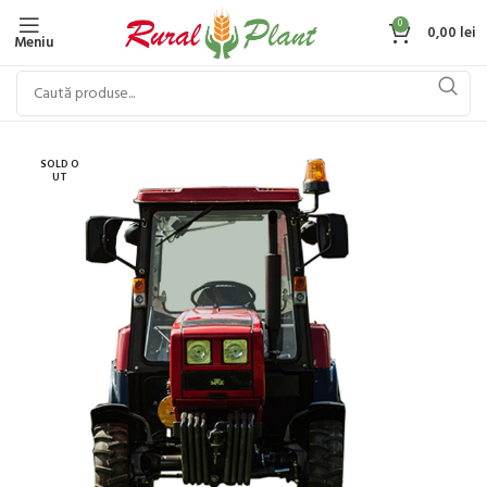
0
0,00
lei
Meniu
SOLD O
UT